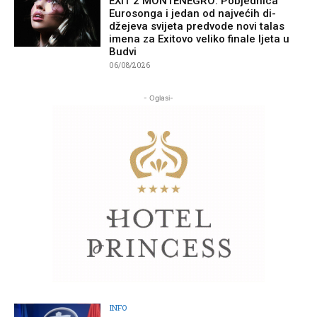
EXIT 2 MONTENEGRO: Pobjednica
Eurosonga i jedan od najvećih di-
džejeva svijeta predvode novi talas
imena za Exitovo veliko finale ljeta u
Budvi
06/08/2026
- Oglasi-
INFO