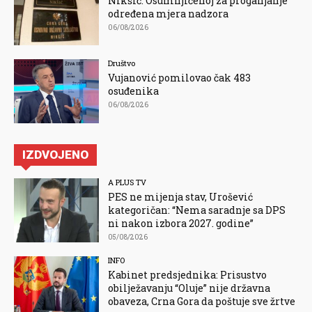
Nikšić: Osumnjičenoj za proganjanje
određena mjera nadzora
06/08/2026
Društvo
Vujanović pomilovao čak 483
osuđenika
06/08/2026
IZDVOJENO
A PLUS TV
PES ne mijenja stav, Urošević
kategoričan: “Nema saradnje sa DPS
ni nakon izbora 2027. godine”
05/08/2026
INFO
Kabinet predsjednika: Prisustvo
obilježavanju “Oluje” nije državna
obaveza, Crna Gora da poštuje sve žrtve