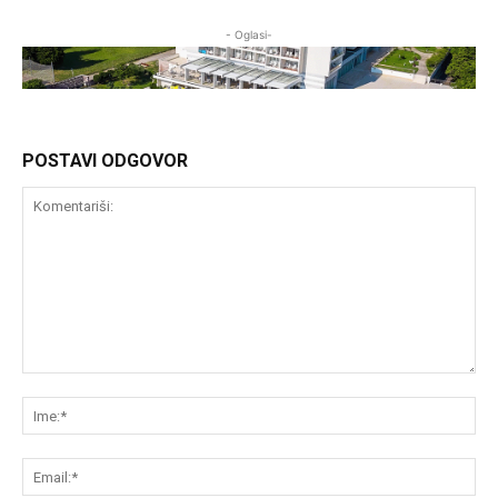
- Oglasi-
POSTAVI ODGOVOR
Komentariši:
Im
Em