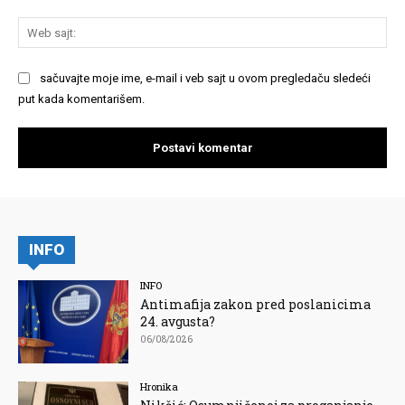
We
saj
sačuvajte moje ime, e-mail i veb sajt u ovom pregledaču sledeći
put kada komentarišem.
INFO
INFO
Antimafija zakon pred poslanicima
24. avgusta?
06/08/2026
Hronika