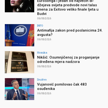
Eurosonga i jedan od najvećih di-
džejeva svijeta predvode novi talas
imena za Exitovo veliko finale ljeta u
Budvi
06/08/2026
INFO
Antimafija zakon pred poslanicima 24.
avgusta?
06/08/2026
Hronika
Nikšić: Osumnjičenoj za proganjanje
određena mjera nadzora
06/08/2026
Društvo
Vujanović pomilovao čak 483
osuđenika
06/08/2026