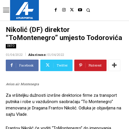
UK
LONDON NEWS
Nikolić (DF) direktor
“ToMontenegro” umjesto Todorovića
INFO
01/04/2022
Ažurirano:
01/04/2022
Facebook
Twitter
Pinterest
Avion air Montenegra
Za vršiteljku dužnosti izvršne direktorice firme za transport
putnika i robe u vazdušnom saobraćaju “To Montenegro“
imenovana je Dragana Frantov Nikolić. Odluka je objavljena na
sajtu Vlade.
Frantov Nikolić će voditi “ToMontenegro” do imenovanja