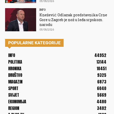
05/08/2026
INFO
Knežević: Odlazak predstavnika Crne
Gore u Zagreb je nož u leđa srpskom
narodu
05/08/2026
POPULARNE KATEGORIJE
INFO
44952
POLITIKA
13144
HRONIKA
10451
DRUŠTVO
9325
MAGAZIN
6873
SPORT
6040
SVIJET
5669
EKONOMIJA
4480
REGION
3402