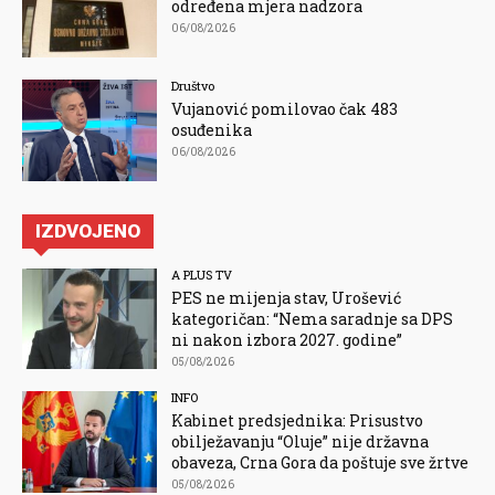
određena mjera nadzora
06/08/2026
Društvo
Vujanović pomilovao čak 483
osuđenika
06/08/2026
IZDVOJENO
A PLUS TV
PES ne mijenja stav, Urošević
kategoričan: “Nema saradnje sa DPS
ni nakon izbora 2027. godine”
05/08/2026
INFO
Kabinet predsjednika: Prisustvo
obilježavanju “Oluje” nije državna
obaveza, Crna Gora da poštuje sve žrtve
05/08/2026