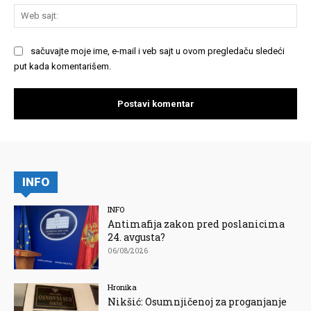
We
saj
sačuvajte moje ime, e-mail i veb sajt u ovom pregledaču sledeći
put kada komentarišem.
INFO
INFO
Antimafija zakon pred poslanicima
24. avgusta?
06/08/2026
Hronika
Nikšić: Osumnjičenoj za proganjanje