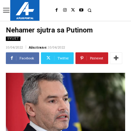
UK
LONDON NEWS
Nehamer sjutra sa Putinom
SVIJET
10/04/2022
Ažurirano:
10/04/2022
Facebook
Twitter
Pinterest