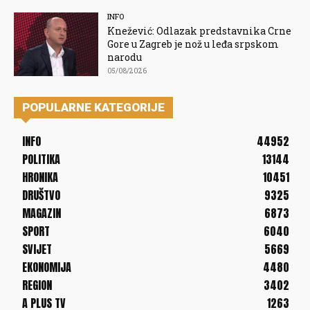
INFO
Knežević: Odlazak predstavnika Crne
Gore u Zagreb je nož u leđa srpskom
narodu
05/08/2026
POPULARNE KATEGORIJE
INFO
44952
POLITIKA
13144
HRONIKA
10451
DRUŠTVO
9325
MAGAZIN
6873
SPORT
6040
SVIJET
5669
EKONOMIJA
4480
REGION
3402
A PLUS TV
1263