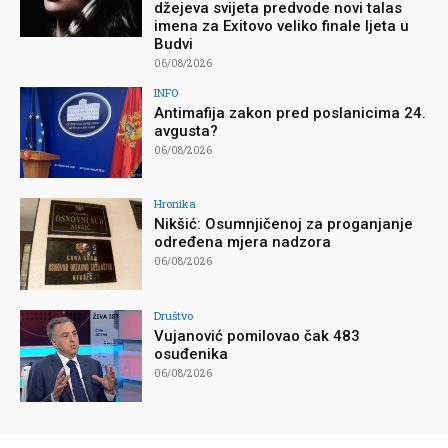
džejeva svijeta predvode novi talas
imena za Exitovo veliko finale ljeta u
Budvi
06/08/2026
INFO
Antimafija zakon pred poslanicima 24.
avgusta?
06/08/2026
Hronika
Nikšić: Osumnjičenoj za proganjanje
određena mjera nadzora
06/08/2026
Društvo
Vujanović pomilovao čak 483
osuđenika
06/08/2026