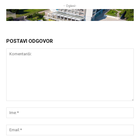
- Oglasi-
POSTAVI ODGOVOR
Komentariši:
Im
Em