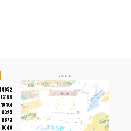
Web
sajt:
- Oglasi-
44952
13144
10451
9325
6873
6040