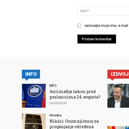
Komentariši:
sačuvajte moje ime, e-mail
INFO
IZDVO
INFO
Antimafija zakon pred
poslanicima 24. avgusta?
06/08/2026
Hronika
Nikšić: Osumnjičenoj za
proganjanje određena