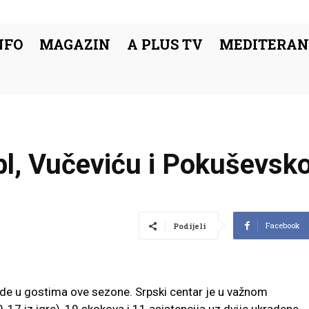
NFO
MAGAZIN
A PLUS TV
MEDITERAN
bl, Vučeviću i Pokuševsk
Facebook
Podijeli
ede u gostima ove sezone. Srpski centar je u važnom