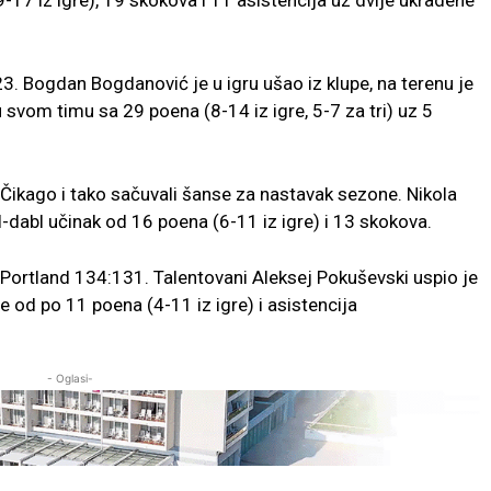
17 iz igre), 19 skokova i 11 asistencija uz dvije ukradene
23. Bogdan Bogdanović je u igru ušao iz klupe, na terenu je
u svom timu sa 29 poena (8-14 iz igre, 5-7 za tri) uz 5
 Čikago i tako sačuvali šanse za nastavak sezone. Nikola
l-dabl učinak od 16 poena (6-11 iz igre) i 13 skokova.
Portland 134:131. Talentovani Aleksej Pokuševski uspio je
ne od po 11 poena (4-11 iz igre) i asistencija
- Oglasi-