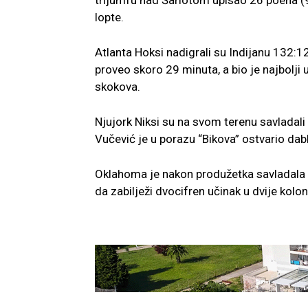
trijumfu nad Šarlotom upisao 26 poena (9-
lopte.
Atlanta Hoksi nadigrali su Indijanu 132:1
proveo skoro 29 minuta, a bio je najbolji 
skokova.
Njujork Niksi su na svom terenu savladali
Vučević je u porazu “Bikova” ostvario dab
Oklahoma je nakon produžetka savladala 
da zabilježi dvocifren učinak u dvije kolo