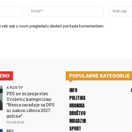
Ime:*
Email:*
 i veb sajt u ovom pregledaču sledeći put kada komentarišem.
JENO
POPULARNE KATEGORIJE
A PLUS TV
INFO
PES ne mijenja stav,
POLITIKA
Urošević kategoričan:
“Nema saradnje sa DPS
HRONIKA
ni nakon izbora 2027.
DRUŠTVO
godine”
MAGAZIN
05/08/2026
SPORT
INFO