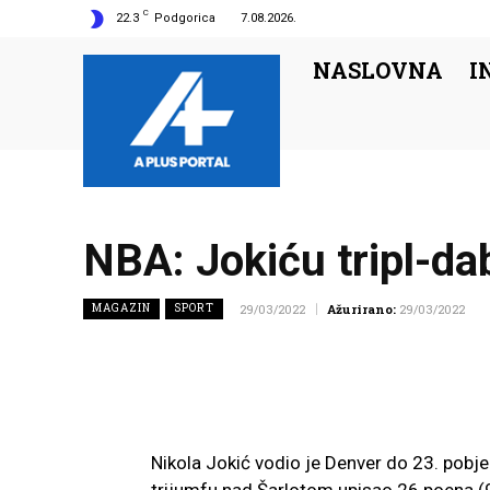
C
22.3
Podgorica
7.08.2026.
NASLOVNA
I
NBA: Jokiću tripl-da
MAGAZIN
SPORT
29/03/2022
Ažurirano:
29/03/2022
Nikola Jokić vodio je Denver do 23. pobj