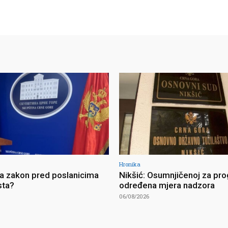
Hronika
ja zakon pred poslanicima
Nikšić: Osumnjičenoj za pro
sta?
određena mjera nadzora
06/08/2026