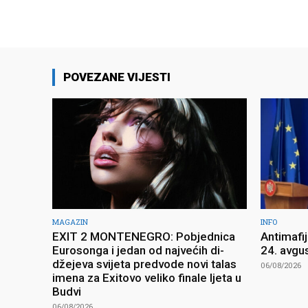
POVEZANE VIJESTI
MAGAZIN
INFO
EXIT 2 MONTENEGRO: Pobjednica
Antimafi
Eurosonga i jedan od najvećih di-
24. avgu
džejeva svijeta predvode novi talas
06/08/2026
imena za Exitovo veliko finale ljeta u
Budvi
06/08/2026