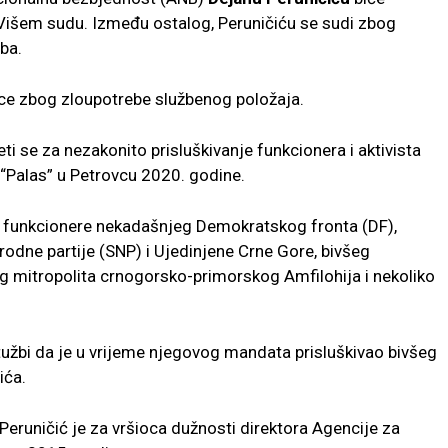
Višem sudu. Između ostalog, Peruničiću se sudi zbog
ba.
nice zbog zloupotrebe službenog položaja.
reti se za nezakonito prisluškivanje funkcionera i aktivista
“Palas” u Petrovcu 2020. godine.
io funkcionere nekadašnjeg Demokratskog fronta (DF),
odne partije (SNP) i Ujedinjene Crne Gore, bivšeg
g mitropolita crnogorsko-primorskog Amfilohija i nekoliko
užbi da je u vrijeme njegovog mandata prisluškivao bivšeg
ića.
eruničić je za vršioca dužnosti direktora Agencije za