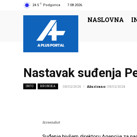
C
24.5
Podgorica
7.08.2026.
NASLOVNA
I
Nastavak suđenja Pe
INFO
HRONIKA
08/02/2024
Ažurirano:
08/02/2024
Screenshot
Suđenje bivšem direktoru Agencije za n