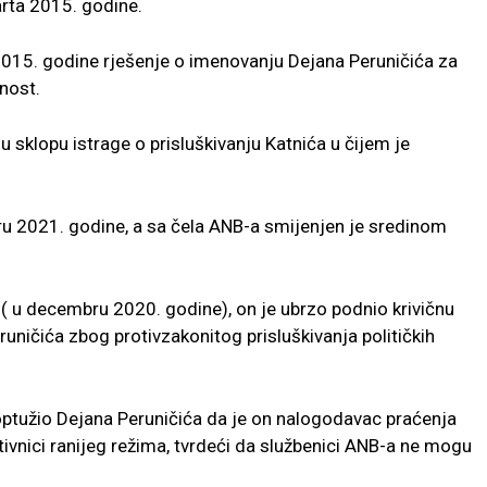
rta 2015. godine.
2015. godine rješenje o imenovanju Dejana Peruničića za
nost.
u sklopu istrage o prisluškivanju Katnića u čijem je
bru 2021. godine, a sa čela ANB-a smijenjen je sredinom
 u decembru 2020. godine), on je ubrzo podnio krivičnu
runičića zbog protivzakonitog prisluškivanja političkih
e optužio Dejana Peruničića da je on nalogodavac praćenja
protivnici ranijeg režima, tvrdeći da službenici ANB-a ne mogu