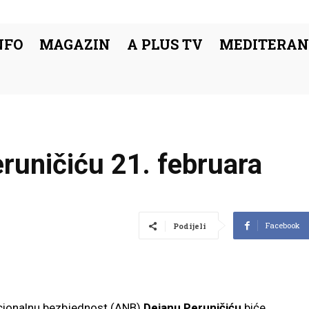
NFO
MAGAZIN
A PLUS TV
MEDITERAN
runičiću 21. februara
Facebook
Podijeli
acionalnu bezbjednost (ANB)
Dejanu Peruničiću
biće