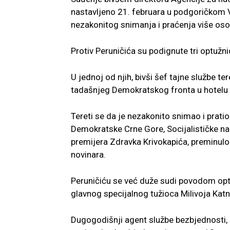
nastavljeno 21. februara u podgoričkom 
nezakonitog snimanja i praćenja više oso
Protiv Peruničića su podignute tri optuž
U jednoj od njih, bivši šef tajne službe te
tadašnjeg Demokratskog fronta u hotelu 
Tereti se da je nezakonito snimao i prat
Demokratske Crne Gore, Socijalističke nar
premijera Zdravka Krivokapića, preminulo
novinara.
Peruničiću se već duže sudi povodom opt
glavnog specijalnog tužioca Milivoja Katn
Dugogodišnji agent službe bezbjednosti, P