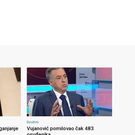
Društvo
ganjanje
Vujanović pomilovao čak 483
osuđenika