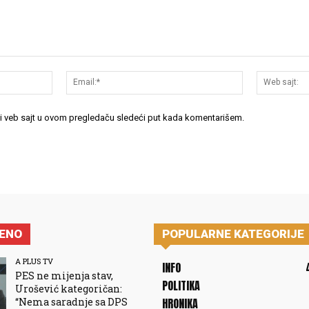
Ime:*
Email:*
 i veb sajt u ovom pregledaču sledeći put kada komentarišem.
JENO
POPULARNE KATEGORIJE
A PLUS TV
INFO
PES ne mijenja stav,
POLITIKA
Urošević kategoričan:
“Nema saradnje sa DPS
HRONIKA