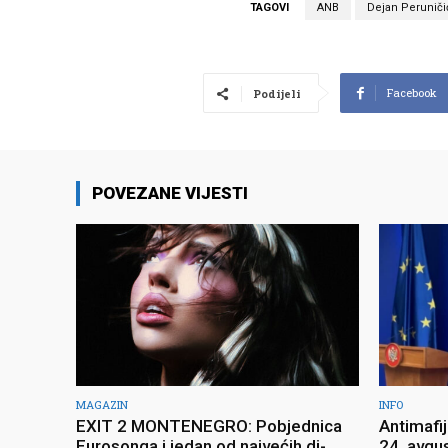
TAGOVI
ANB
Dejan Peruniči
Facebook
Podijeli
POVEZANE VIJESTI
MAGAZIN
INFO
EXIT 2 MONTENEGRO: Pobjednica
Antimafi
Eurosonga i jedan od najvećih di-
24. avgu