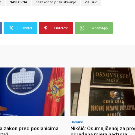
ć
NASLOVNA
nezakonito prisluškivanje
Viši sud
Twitter
Pinterest
WhatsApp
Hronika
ja zakon pred poslanicima
Nikšić: Osumnjičenoj za pro
sta?
određena mjera nadzora