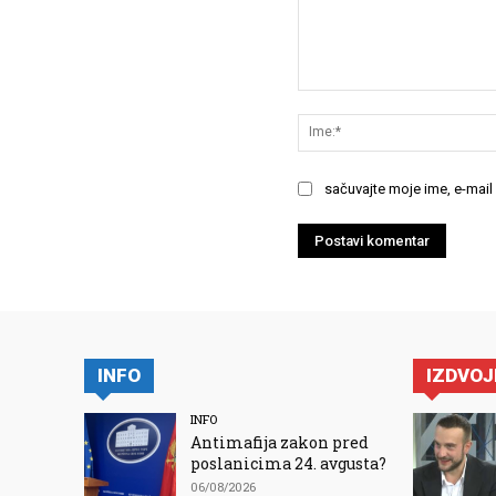
Komentariši:
sačuvajte moje ime, e-mail
INFO
IZDVO
INFO
Antimafija zakon pred
poslanicima 24. avgusta?
06/08/2026