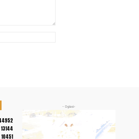
Web
sajt:
- Oglasi-
44952
13144
10451