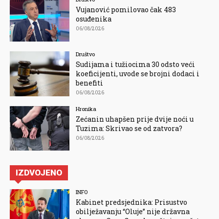
Vujanović pomilovao čak 483
osuđenika
06/08/2026
Društvo
Sudijama i tužiocima 30 odsto veći
koeficijenti, uvode se brojni dodaci i
benefiti
06/08/2026
Hronika
Zećanin uhapšen prije dvije noći u
Tuzima: Skrivao se od zatvora?
06/08/2026
IZDVOJENO
INFO
Kabinet predsjednika: Prisustvo
obilježavanju “Oluje” nije državna