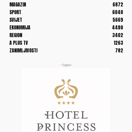
MAGAZIN
6872
SPORT
6040
SVIJET
5669
EKONOMIJA
4480
REGION
3402
A PLUS TV
1263
ZANIMLJIVOSTI
782
- Oglasi-