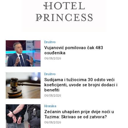
Društvo
Vujanović pomilovao čak 483
osuđenika
06/08/2026
Društvo
Sudijama i tužiocima 30 odsto veći
koeficijenti, uvode se brojni dodaci i
benefiti
06/08/2026
Hronika
Zećanin uhapšen prije dvije noći u
Tuzima: Skrivao se od zatvora?
06/08/2026