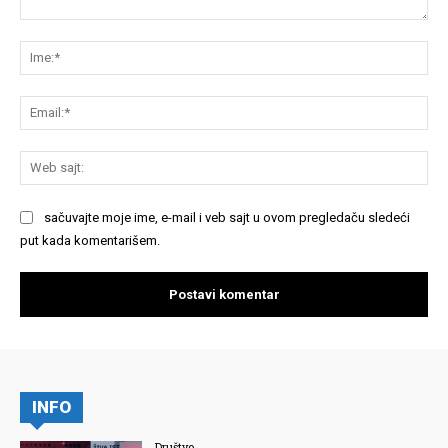
Komentariši:
Im
Em
We
saj
sačuvajte moje ime, e-mail i veb sajt u ovom pregledaču sledeći
put kada komentarišem.
INFO
Društvo