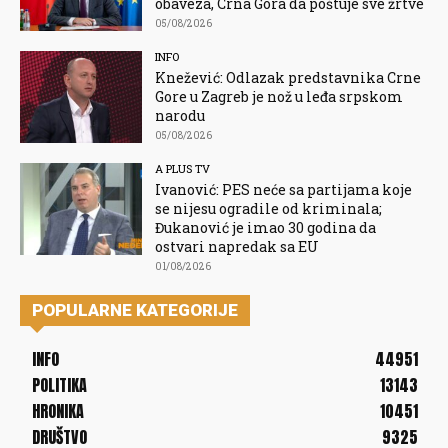
obaveza, Crna Gora da poštuje sve žrtve
05/08/2026
INFO
Knežević: Odlazak predstavnika Crne
Gore u Zagreb je nož u leđa srpskom
narodu
05/08/2026
A PLUS TV
Ivanović: PES neće sa partijama koje
se nijesu ogradile od kriminala;
Đukanović je imao 30 godina da
ostvari napredak sa EU
01/08/2026
POPULARNE KATEGORIJE
INFO
44951
POLITIKA
13143
HRONIKA
10451
DRUŠTVO
9325