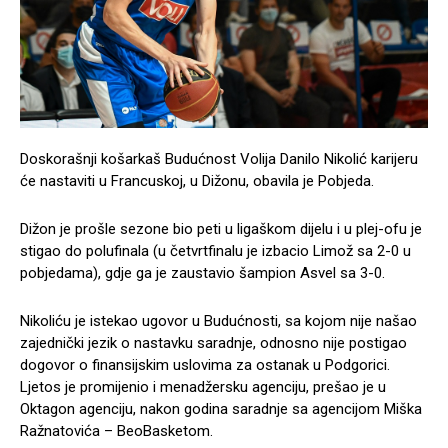
Doskorašnji košarkaš Budućnost Volija Danilo Nikolić karijeru
će nastaviti u Francuskoj, u Dižonu, obavila je Pobjeda.
Dižon je prošle sezone bio peti u ligaškom dijelu i u plej-ofu je
stigao do polufinala (u četvrtfinalu je izbacio Limož sa 2-0 u
pobjedama), gdje ga je zaustavio šampion Asvel sa 3-0.
Nikoliću je istekao ugovor u Budućnosti, sa kojom nije našao
zajednički jezik o nastavku saradnje, odnosno nije postigao
dogovor o finansijskim uslovima za ostanak u Podgorici.
Ljetos je promijenio i menadžersku agenciju, prešao je u
Oktagon agenciju, nakon godina saradnje sa agencijom Miška
Ražnatovića – BeoBasketom.