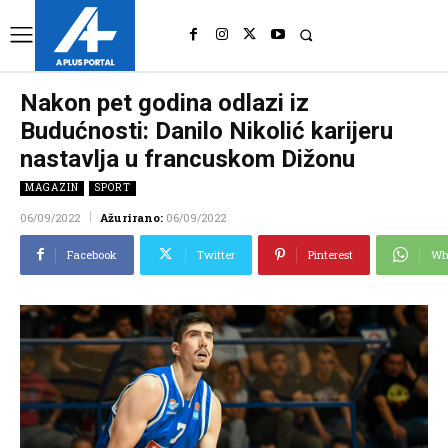
UK
LONDON NEWS
Nakon pet godina odlazi iz
Budućnosti: Danilo Nikolić karijeru
nastavlja u francuskom Dižonu
MAGAZIN
SPORT
06/09/2022
Ažurirano:
06/09/2022
Facebook
Twitter
Pinterest
Wh