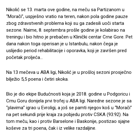
Nikolić se 13. marta ove godine, na meču sa Partizanom u
“Morači”, uspješno vratio na teren, nakon pola godine pauze
zbog zdravstvenih problema koji su ga zadesili uoči starta
sezone. Naime, 8. septembra prošle godine je kolabirao na
treningu i bio hitno je prebačen u Klinički centar Crne Gore. Pet
dana nakon toga operisan je u Istanbulu, nakon čega je
uslijedio period rehabilitacije i oporavka, koji je završen pred
početak proljeća…
Na 13 mečeva u ABA ligi, Nikolić je u prošloj sezoni prosječno
bilježio 5,5 poena i četiri skoka.
Bio je dio ekipe Budućnosti koja je 2018. godine u Podgoricu i
Crnu Goru donijela prvi trofej u ABA ligi. Naredne sezone je sa
“plavima” igrao u Evroligi, a još se pamti njegov koš u “Morači”
na pet sekundi prije kraja za pobjedu protiv CSKA (93:92). Na
tom meču, kao i protiv Barselone i Baskonije, postizao sjajne
koševe za tri poena, čak i iz velike razdaljine.