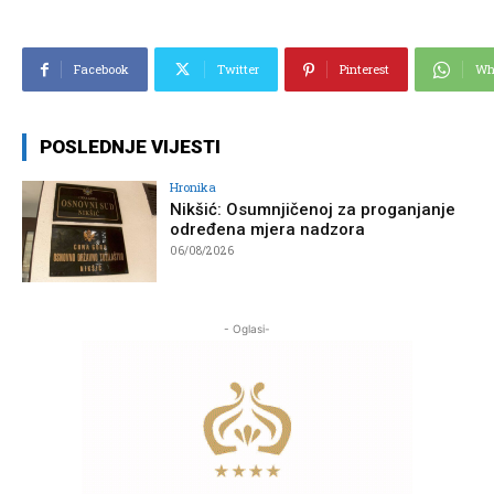
Facebook
Twitter
Pinterest
Wh
POSLEDNJE VIJESTI
Hronika
Nikšić: Osumnjičenoj za proganjanje
određena mjera nadzora
06/08/2026
- Oglasi-