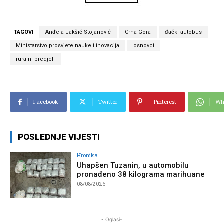
TAGOVI
Anđela Jakšić Stojanović
Crna Gora
đački autobus
Ministarstvo prosvjete nauke i inovacija
osnovci
ruralni predjeli
Facebook
Twitter
Pinterest
Wh
POSLEDNJE VIJESTI
Hronika
Uhapšen Tuzanin, u automobilu
pronađeno 38 kilograma marihuane
08/08/2026
- Oglasi-