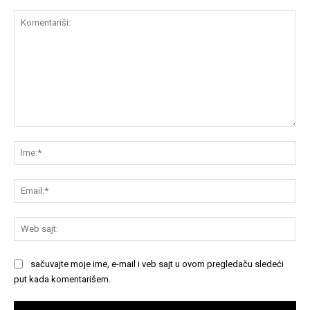
Komentariši:
Im
Em
We
saj
sačuvajte moje ime, e-mail i veb sajt u ovom pregledaču sledeći
put kada komentarišem.