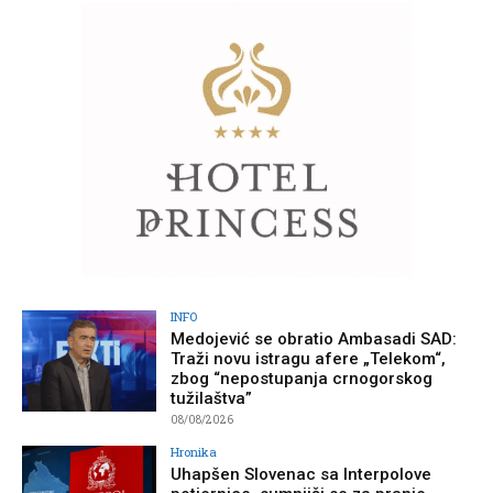
INFO
Medojević se obratio Ambasadi SAD:
Traži novu istragu afere „Telekom“,
zbog “nepostupanja crnogorskog
tužilaštva”
08/08/2026
Hronika
Uhapšen Slovenac sa Interpolove