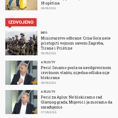
18 opština
08/08/2026
IZDVOJENO
INFO
Ministarstvo odbrane: Crna Gora neće
pristupiti vojnom savezu Zagreba,
Tirane i Prištine
08/08/2026
A PLUS TV
Perić: Imamo posla sa neodgovornom
izvršnom vlašću, nijedna odluka nije
blokirana
08/08/2026
A PLUS TV
Perić za Aplus: Ne blokiramo rad
Glavnog grada, Mujović i ja moramo da
sarađujemo
07/08/2026