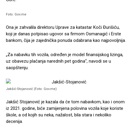
Foto: Gov.me
Ona je zahvalila direktoru Uprave za katastar Koči Đurišiću,
koji je danas potpisao ugovor sa firmom Osmanagić i Erste
bankom, čija je zajednička ponuda odabrana kao najpovoljnija.
„Za nabavku tih vozila, određen je model finansijskog lizinga,
uz obavezu plaćanja narednih pet godina“, navodi se u
saopštenju.
Jakšić-Stojanović (Foto: Gov.me)
Jakšić Stojanović je kazala da će tom nabavkom, kao i onom
iz 2021. godine, biće zamijenjena polovina vozila koje koriste
škole, a od kojih su neka, nažalost, bila stara i nekoliko
decenija.