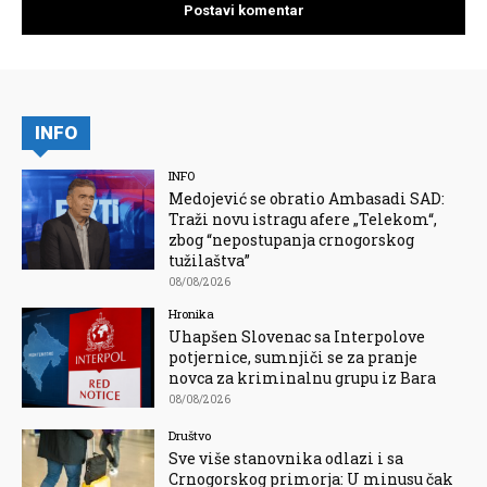
INFO
INFO
Medojević se obratio Ambasadi SAD:
Traži novu istragu afere „Telekom“,
zbog “nepostupanja crnogorskog
tužilaštva”
08/08/2026
Hronika
Uhapšen Slovenac sa Interpolove
potjernice, sumnjiči se za pranje
novca za kriminalnu grupu iz Bara
08/08/2026
Društvo
Sve više stanovnika odlazi i sa
Crnogorskog primorja: U minusu čak