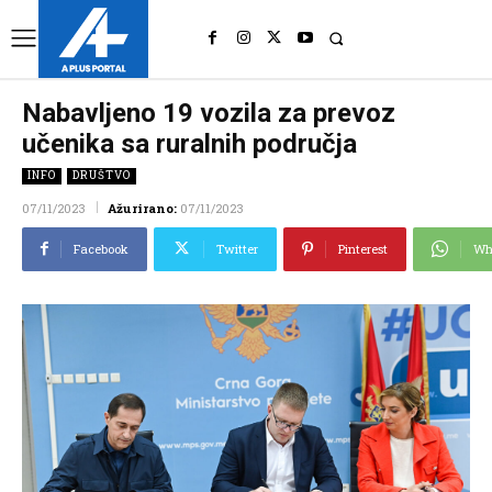
UK
LONDON NEWS
Nabavljeno 19 vozila za prevoz
učenika sa ruralnih područja
INFO
DRUŠTVO
07/11/2023
Ažurirano:
07/11/2023
Facebook
Twitter
Pinterest
Wh