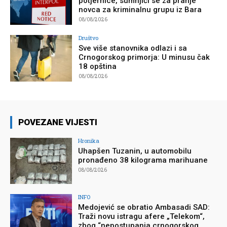
potjernice, sumnjiči se za pranje
novca za kriminalnu grupu iz Bara
08/08/2026
Društvo
Sve više stanovnika odlazi i sa
Crnogorskog primorja: U minusu čak
18 opština
08/08/2026
POVEZANE VIJESTI
Hronika
Uhapšen Tuzanin, u automobilu
pronađeno 38 kilograma marihuane
08/08/2026
INFO
Medojević se obratio Ambasadi SAD:
Traži novu istragu afere „Telekom“,
zbog “nepostupanja crnogorskog