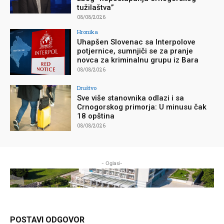
tužilaštva”
08/08/2026
Hronika
Uhapšen Slovenac sa Interpolove
potjernice, sumnjiči se za pranje
novca za kriminalnu grupu iz Bara
08/08/2026
Društvo
Sve više stanovnika odlazi i sa
Crnogorskog primorja: U minusu čak
18 opština
08/08/2026
- Oglasi-
POSTAVI ODGOVOR