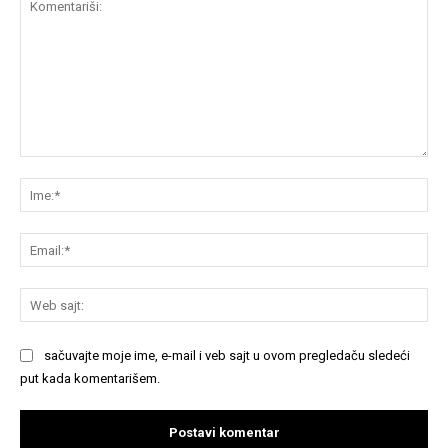
Komentariši:
Im
Em
We
saj
sačuvajte moje ime, e-mail i veb sajt u ovom pregledaču sledeći
put kada komentarišem.