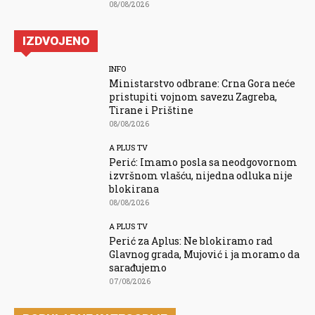
08/08/2026
IZDVOJENO
INFO
Ministarstvo odbrane: Crna Gora neće
pristupiti vojnom savezu Zagreba,
Tirane i Prištine
08/08/2026
A PLUS TV
Perić: Imamo posla sa neodgovornom
izvršnom vlašću, nijedna odluka nije
blokirana
08/08/2026
A PLUS TV
Perić za Aplus: Ne blokiramo rad
Glavnog grada, Mujović i ja moramo da
sarađujemo
07/08/2026