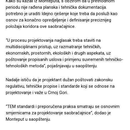
Kako su kazali iz Monteputa, s obzirom da u prethodnom
periodu nije rađena planska i tehnička dokumentacija.
potrebno je uraditi Idejno rješenje koje treba da posluži kao
osnov za konačno opredjeljenje i definisanje preciznijeg
položaja koridora ove saobraćajnice.
“U procesu projektovanja naglasak treba staviti na
multidisciplinarni pristup, uz razmatranje tehničkih,
ekonomskih, prostornih, ekoloških i drugih aspekata, uz
poštovanje propisanih uslova i primjenu suvremenih tehničko-
tehnoloških metoda”, pojašnjavaju u saopštenju.
Nadalje ističu da je projektant dužan poštovati zakonsku
regulativu, tehničke propise i standarde koji se odnose na
projektovanje i važe u Crnoj Gori.
“TEM standardi i preporučena praksa smatraju se osnovnim
smjernicama za projektovanje saobraćajnice”, dodao je
Monteput u saopštenju.