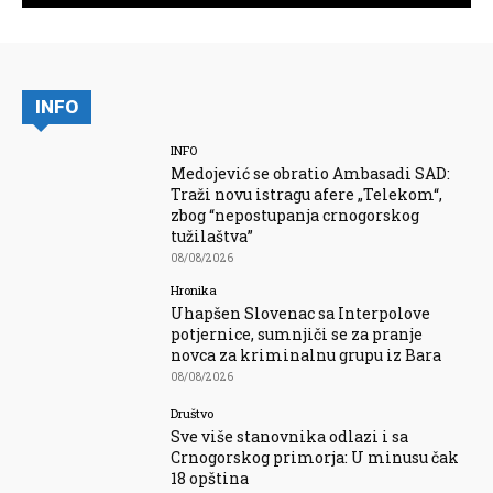
INFO
INFO
Medojević se obratio Ambasadi SAD:
Traži novu istragu afere „Telekom“,
zbog “nepostupanja crnogorskog
tužilaštva”
08/08/2026
Hronika
Uhapšen Slovenac sa Interpolove
potjernice, sumnjiči se za pranje
novca za kriminalnu grupu iz Bara
08/08/2026
Društvo
Sve više stanovnika odlazi i sa
Crnogorskog primorja: U minusu čak
18 opština