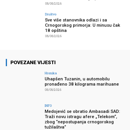
08/08/2026
Društvo
Sve više stanovnika odlazi i sa
Crnogorskog primorja: U minusu čak
18 opština
08/08/2026
POVEZANE VIJESTI
Hronika
Uhapšen Tuzanin, u automobilu
pronađeno 38 kilograma marihuane
08/08/2026
INFO
Medojević se obratio Ambasadi SAD:
Traži novu istragu afere „Telekom“,
zbog “nepostupanja crnogorskog
tužilaštva”