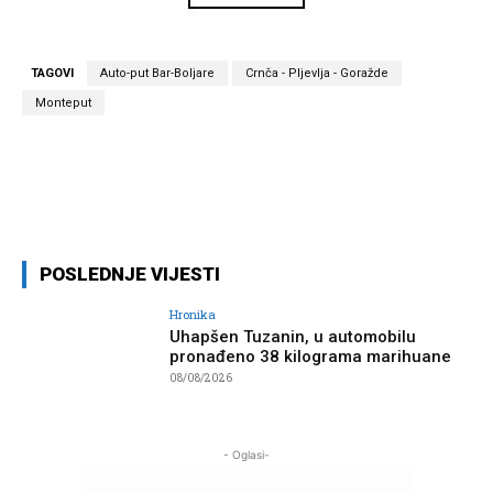
TAGOVI
Auto-put Bar-Boljare
Crnča - Pljevlja - Goražde
Monteput
Facebook
Twitter
Pinterest
Wh
POSLEDNJE VIJESTI
Hronika
Uhapšen Tuzanin, u automobilu
pronađeno 38 kilograma marihuane
08/08/2026
- Oglasi-