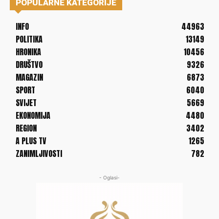
POPULARNE KATEGORIJE
INFO
44963
POLITIKA
13149
HRONIKA
10456
DRUŠTVO
9326
MAGAZIN
6873
SPORT
6040
SVIJET
5669
EKONOMIJA
4480
REGION
3402
A PLUS TV
1265
ZANIMLJIVOSTI
782
- Oglasi-