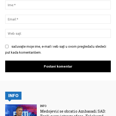
Im
Em
We
saj
sačuvajte moje ime, e-mail i veb sajt u ovom pregledaču sledeći
put kada komentarišem.
INFO
INFO
Medojević se obratio Ambasadi SAD: