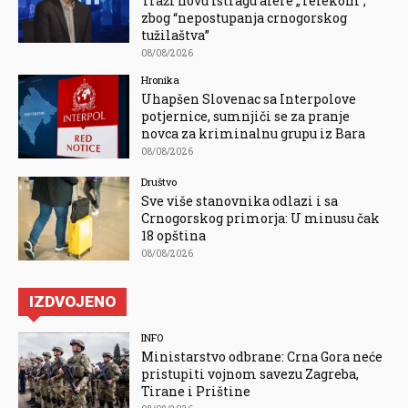
Traži novu istragu afere „Telekom“,
zbog “nepostupanja crnogorskog
tužilaštva”
08/08/2026
Hronika
Uhapšen Slovenac sa Interpolove
potjernice, sumnjiči se za pranje
novca za kriminalnu grupu iz Bara
08/08/2026
Društvo
Sve više stanovnika odlazi i sa
Crnogorskog primorja: U minusu čak
18 opština
08/08/2026
IZDVOJENO
INFO
Ministarstvo odbrane: Crna Gora neće
pristupiti vojnom savezu Zagreba,
Tirane i Prištine