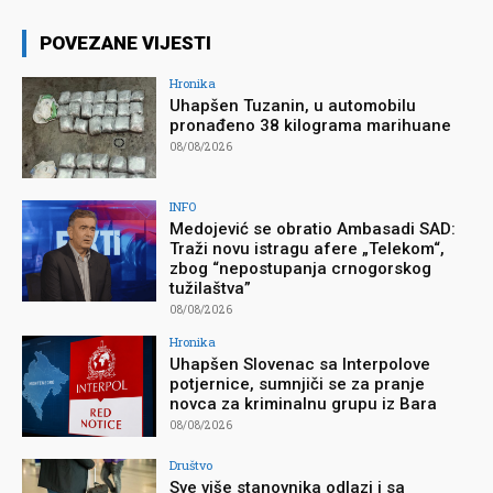
POVEZANE VIJESTI
Hronika
Uhapšen Tuzanin, u automobilu
pronađeno 38 kilograma marihuane
08/08/2026
INFO
Medojević se obratio Ambasadi SAD:
Traži novu istragu afere „Telekom“,
zbog “nepostupanja crnogorskog
tužilaštva”
08/08/2026
Hronika
Uhapšen Slovenac sa Interpolove
potjernice, sumnjiči se za pranje
novca za kriminalnu grupu iz Bara
08/08/2026
Društvo
Sve više stanovnika odlazi i sa