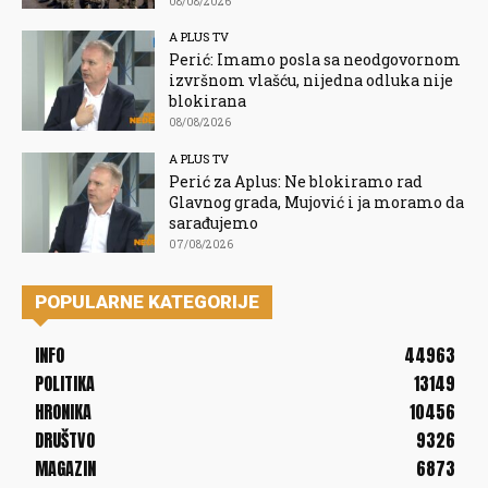
08/08/2026
A PLUS TV
Perić: Imamo posla sa neodgovornom
izvršnom vlašću, nijedna odluka nije
blokirana
08/08/2026
A PLUS TV
Perić za Aplus: Ne blokiramo rad
Glavnog grada, Mujović i ja moramo da
sarađujemo
07/08/2026
POPULARNE KATEGORIJE
INFO
44963
POLITIKA
13149
HRONIKA
10456
DRUŠTVO
9326
MAGAZIN
6873