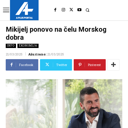
UK
LONDON NEWS
Mikijelj ponovo na čelu Morskog
dobra
INFO
EKONOMIJA
21/03/2025
Ažurirano:
21/03/2025
Facebook
Twitter
Pinterest