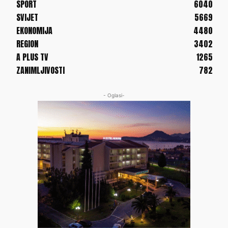
SPORT
6040
SVIJET
5669
EKONOMIJA
4480
REGION
3402
A PLUS TV
1265
ZANIMLJIVOSTI
782
- Oglasi-