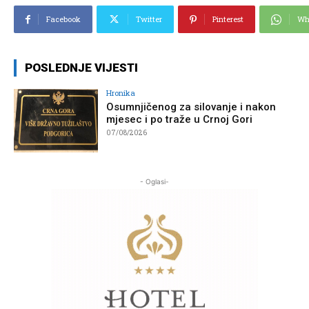
Facebook
Twitter
Pinterest
Wh
POSLEDNJE VIJESTI
Hronika
Osumnjičenog za silovanje i nakon
mjesec i po traže u Crnoj Gori
07/08/2026
- Oglasi-