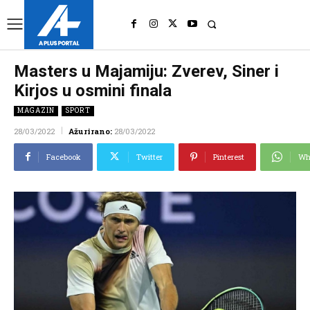
UK
LONDON NEWS
Masters u Majamiju: Zverev, Siner i
Kirjos u osmini finala
MAGAZIN
SPORT
28/03/2022
Ažurirano:
28/03/2022
Facebook
Twitter
Pinterest
Wh