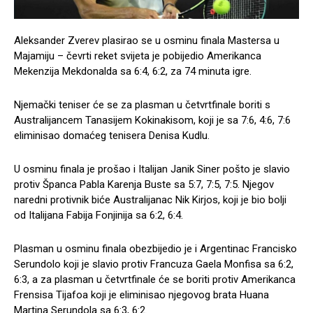
Aleksander Zverev plasirao se u osminu finala Mastersa u
Majamiju – čevrti reket svijeta je pobijedio Amerikanca
Mekenzija Mekdonalda sa 6:4, 6:2, za 74 minuta igre.
Njemački teniser će se za plasman u četvrtfinale boriti s
Australijancem Tanasijem Kokinakisom, koji je sa 7:6, 4:6, 7:6
eliminisao domaćeg tenisera Denisa Kudlu.
U osminu finala je prošao i Italijan Janik Siner pošto je slavio
protiv Španca Pabla Karenja Buste sa 5:7, 7:5, 7:5. Njegov
naredni protivnik biće Australijanac Nik Kirjos, koji je bio bolji
od Italijana Fabija Fonjinija sa 6:2, 6:4.
Plasman u osminu finala obezbijedio je i Argentinac Francisko
Serundolo koji je slavio protiv Francuza Gaela Monfisa sa 6:2,
6:3, a za plasman u četvrtfinale će se boriti protiv Amerikanca
Frensisa Tijafoa koji je eliminisao njegovog brata Huana
Martina Serundola sa 6:3, 6:2.