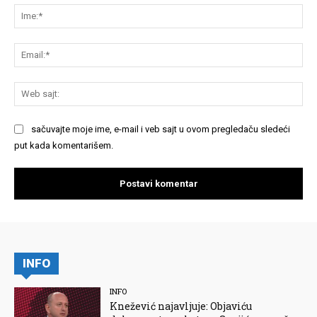
Im
Em
We
saj
sačuvajte moje ime, e-mail i veb sajt u ovom pregledaču sledeći
put kada komentarišem.
INFO
INFO
Knežević najavljuje: Objaviću