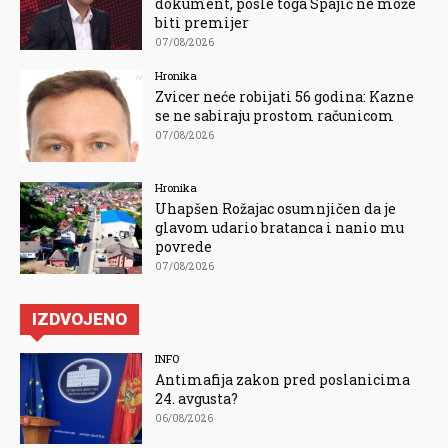
dokument, posle toga Spajić ne može
biti premijer
07/08/2026
Hronika
Zvicer neće robijati 56 godina: Kazne
se ne sabiraju prostom računicom
07/08/2026
Hronika
Uhapšen Rožajac osumnjičen da je
glavom udario bratanca i nanio mu
povrede
07/08/2026
IZDVOJENO
INFO
Antimafija zakon pred poslanicima
24. avgusta?
06/08/2026