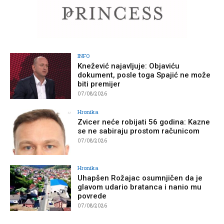
INFO
Knežević najavljuje: Objaviću
dokument, posle toga Spajić ne može
biti premijer
07/08/2026
Hronika
Zvicer neće robijati 56 godina: Kazne
se ne sabiraju prostom računicom
07/08/2026
Hronika
Uhapšen Rožajac osumnjičen da je
glavom udario bratanca i nanio mu
povrede
07/08/2026