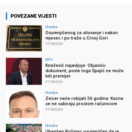
POVEZANE VIJESTI
Hronika
Osumnjičenog za silovanje i nakon
mjesec i po traže u Crnoj Gori
07/08/2026
INFO
Knežević najavljuje: Objaviću
dokument, posle toga Spajić ne može
biti premijer
07/08/2026
Hronika
Zvicer neće robijati 56 godina: Kazne
se ne sabiraju prostom računicom
07/08/2026
Hronika
Uhapšen Rožajac osumnjičen da je