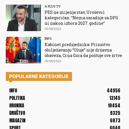
A PLUS TV
PES ne mijenja stav, Urošević
kategoričan: “Nema saradnje sa DPS
ni nakon izbora 2027. godine”
05/08/2026
INFO
Kabinet predsjednika: Prisustvo
obilježavanju “Oluje” nije državna
obaveza, Crna Gora da poštuje sve žrtve
05/08/2026
POPULARNE KATEGORIJE
INFO
44956
POLITIKA
13145
HRONIKA
10454
DRUŠTVO
9325
MAGAZIN
6873
SPORT
6040