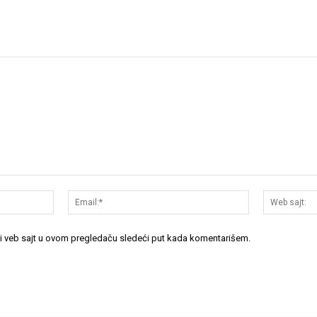
Ime:*
Email:*
 i veb sajt u ovom pregledaču sledeći put kada komentarišem.