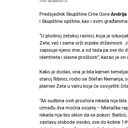
Foto: Skupština CG
Predsjednik Skupštine Crne Gore
Andrija
i Skupštine opštine, kao i svim građanima
“U plodnoj zetskoj ravnici, koja je oduvij
Zete, već i same srži srpske državnosti. J
zapisuje njeno ime, a od tada pa sve do d
identiteta i slavne prošlosti”, kazao je on u
Kako je dodao, ona je bila kamen temelj
staroj Ribnici, rodio se Stefan Nemanja, o
plamen Zete u vatru koja će osvijetliti čita
“Ali sudbina ovih prostora nikada nije bil
između dva moćna svijeta – Mletačke rep
nikada nije bio sklon da se pokori. Balšići,
zastavu slobode visoko, sve do kobne 1496