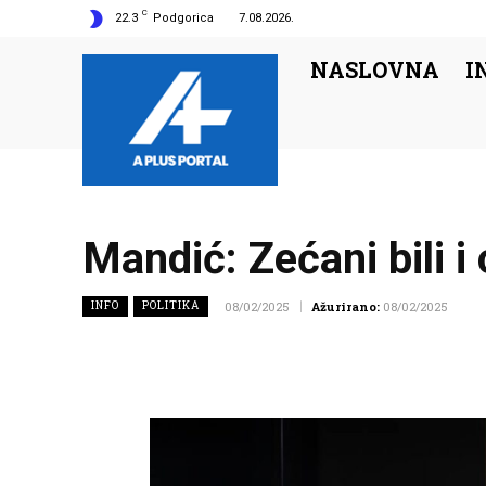
C
22.3
Podgorica
7.08.2026.
NASLOVNA
I
Mandić: Zećani bili i
INFO
POLITIKA
08/02/2025
Ažurirano:
08/02/2025