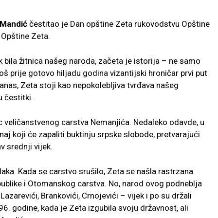
 Mandić
čestitao je Dan opštine Zeta rukovodstvu Opštine
 Opštine Zeta.
ek bila žitnica našeg naroda, začeta je istorija – ne samo
oš prije gotovo hiljadu godina vizantijski hroničar prvi put
anas, Zeta stoji kao nepokolebljiva tvrđava našeg
 čestitki.
ac veličanstvenog carstva Nemanjića. Nedaleko odavde, u
naj koji će zapaliti buktinju srpske slobode, pretvarajući
v srednji vijek.
a laka. Kada se carstvo srušilo, Zeta se našla rastrzana
ublike i Otomanskog carstva. No, narod ovog podneblja
 Lazarevići, Brankovići, Crnojevići – vijek i po su držali
. godine, kada je Zeta izgubila svoju državnost, ali