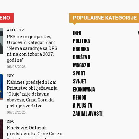
JENO
POPULARNE KATEGORIJE
A PLUS TV
INFO
PES ne mijenja stav,
POLITIKA
Urošević kategoričan:
“Nema saradnje sa DPS
HRONIKA
ni nakon izbora 2027.
DRUŠTVO
godine”
MAGAZIN
05/08/2026
SPORT
INFO
SVIJET
Kabinet predsjednika:
Prisustvo obilježavanju
EKONOMIJA
“Oluje” nije državna
REGION
obaveza, Crna Gora da
A PLUS TV
poštuje sve žrtve
05/08/2026
ZANIMLJIVOSTI
INFO
Knežević: Odlazak
predstavnika Crne Gore u