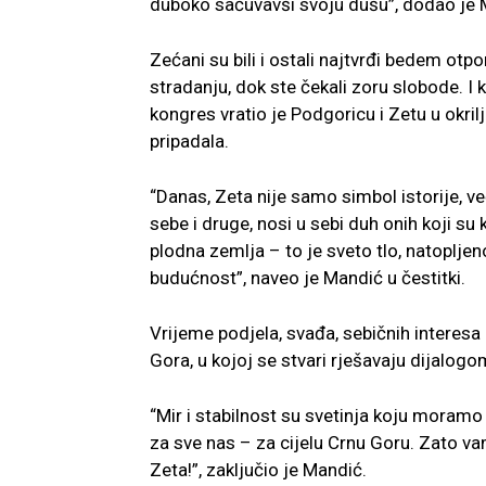
duboko sačuvavši svoju dušu”, dodao je 
Zećani su bili i ostali najtvrđi bedem otpora
stradanju, dok ste čekali zoru slobode. I 
kongres vratio je Podgoricu i Zetu u okril
pripadala.
“Danas, Zeta nije samo simbol istorije, već
sebe i druge, nosi u sebi duh onih koji su
plodna zemlja – to je sveto tlo, natoplje
budućnost”, naveo je Mandić u čestitki.
Vrijeme podjela, svađa, sebičnih interesa 
Gora, u kojoj se stvari rješavaju dijalog
“Mir i stabilnost su svetinja koju moramo
za sve nas – za cijelu Crnu Goru. Zato 
Zeta!”, zaključio je Mandić.