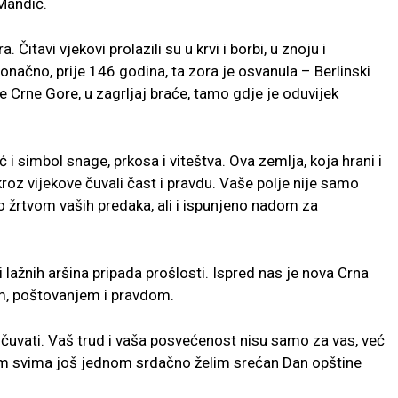
Mandić.
. Čitavi vjekovi prolazili su u krvi i borbi, u znoju i
konačno, prije 146 godina, ta zora je osvanula – Berlinski
je Crne Gore, u zagrljaj braće, tamo gdje je oduvijek
 i simbol snage, prkosa i viteštva. Ova zemlja, koja hrani i
 kroz vijekove čuvali čast i pravdu. Vaše polje nije samo
no žrtvom vaših predaka, ali i ispunjeno nadom za
i lažnih aršina pripada prošlosti. Ispred nas je nova Crna
om, poštovanjem i pravdom.
 čuvati. Vaš trud i vaša posvećenost nisu samo za vas, već
vam svima još jednom srdačno želim srećan Dan opštine