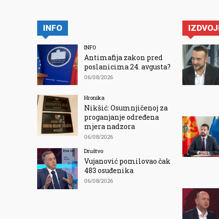
INFO
IZDVO
INFO
Antimafija zakon pred
poslanicima 24. avgusta?
06/08/2026
Hronika
Nikšić: Osumnjičenoj za
proganjanje određena
mjera nadzora
06/08/2026
Društvo
Vujanović pomilovao čak
483 osuđenika
06/08/2026