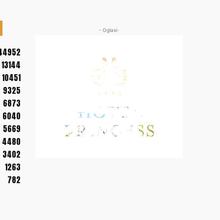
- Oglasi-
44952
13144
10451
9325
6873
6040
5669
4480
3402
1263
782