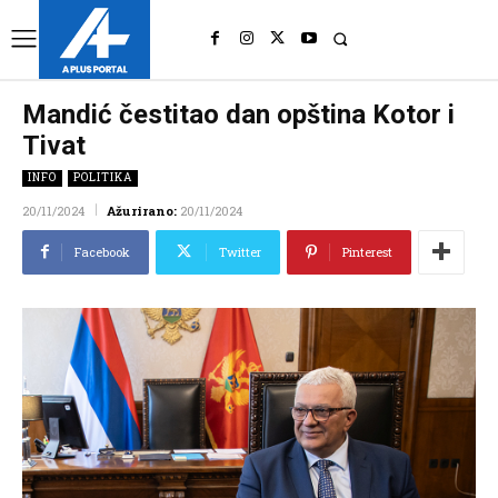
UK
LONDON NEWS
Mandić čestitao dan opština Kotor i
Tivat
INFO
POLITIKA
20/11/2024
Ažurirano:
20/11/2024
Facebook
Twitter
Pinterest