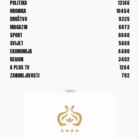
POLITIKA
13146
HRONIKA
10454
DRUŠTVO
9325
MAGAZIN
6873
SPORT
6040
SVIJET
5669
EKONOMIJA
4480
REGION
3402
A PLUS TV
1264
ZANIMLJIVOSTI
782
- Oglasi-