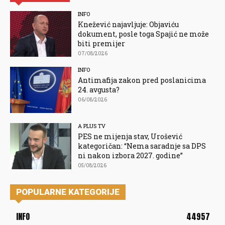
INFO
Knežević najavljuje: Objaviću
dokument, posle toga Spajić ne može
biti premijer
07/08/2026
INFO
Antimafija zakon pred poslanicima
24. avgusta?
06/08/2026
A PLUS TV
PES ne mijenja stav, Urošević
kategoričan: “Nema saradnje sa DPS
ni nakon izbora 2027. godine”
05/08/2026
POPULARNE KATEGORIJE
INFO
44957