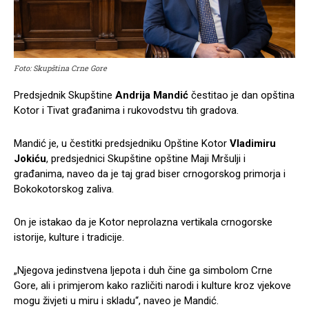
Foto: Skupština Crne Gore
Predsjednik Skupštine
Andrija Mandić
čestitao je dan opština
Kotor i Tivat građanima i rukovodstvu tih gradova.
Mandić je, u čestitki predsjedniku Opštine Kotor
Vladimiru
Jokiću
, predsjednici Skupštine opštine Maji Mršulji i
građanima, naveo da je taj grad biser crnogorskog primorja i
Bokokotorskog zaliva.
On je istakao da je Kotor neprolazna vertikala crnogorske
istorije, kulture i tradicije.
„Njegova jedinstvena ljepota i duh čine ga simbolom Crne
Gore, ali i primjerom kako različiti narodi i kulture kroz vjekove
mogu živjeti u miru i skladu“, naveo je Mandić.