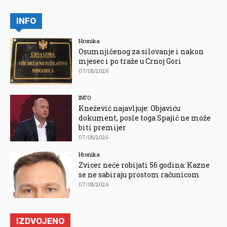
INFO
Hronika
Osumnjičenog za silovanje i nakon
mjesec i po traže u Crnoj Gori
07/08/2026
INFO
Knežević najavljuje: Objaviću
dokument, posle toga Spajić ne može
biti premijer
07/08/2026
Hronika
Zvicer neće robijati 56 godina: Kazne
se ne sabiraju prostom računicom
07/08/2026
IZDVOJENO