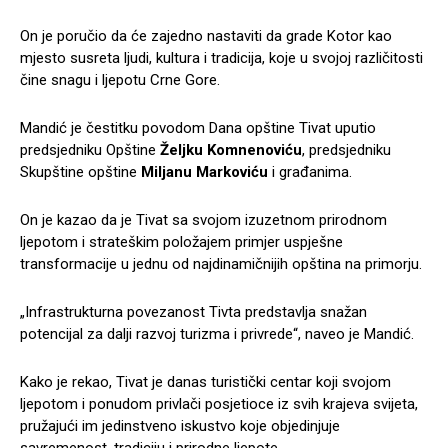
On je poručio da će zajedno nastaviti da grade Kotor kao
mjesto susreta ljudi, kultura i tradicija, koje u svojoj različitosti
čine snagu i ljepotu Crne Gore.
Mandić je čestitku povodom Dana opštine Tivat uputio
predsjedniku Opštine
Željku Komnenoviću
, predsjedniku
Skupštine opštine
Miljanu Markoviću
i građanima.
On je kazao da je Tivat sa svojom izuzetnom prirodnom
ljepotom i strateškim položajem primjer uspješne
transformacije u jednu od najdinamičnijih opština na primorju.
„Infrastrukturna povezanost Tivta predstavlja snažan
potencijal za dalji razvoj turizma i privrede“, naveo je Mandić.
Kako je rekao, Tivat je danas turistički centar koji svojom
ljepotom i ponudom privlači posjetioce iz svih krajeva svijeta,
pružajući im jedinstveno iskustvo koje objedinjuje
savremenost, tradiciju i prirodne ljepote.