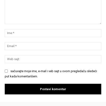
Komentariši:
Im
Em
We
saj
sačuvajte moje ime, e-mail i veb sajt u ovom pregledaču sledeći
put kada komentarišem.