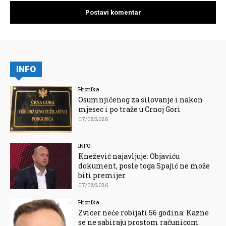
INFO
Hronika
Osumnjičenog za silovanje i nakon
mjesec i po traže u Crnoj Gori
07/08/2026
INFO
Knežević najavljuje: Objaviću
dokument, posle toga Spajić ne može
biti premijer
07/08/2026
Hronika
Zvicer neće robijati 56 godina: Kazne
se ne sabiraju prostom računicom