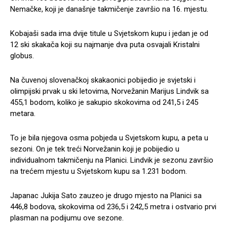
Nemačke, koji je današnje takmičenje završio na 16. mjestu.
Kobajaši sada ima dvije titule u Svjetskom kupu i jedan je od
12 ski skakača koji su najmanje dva puta osvajali Kristalni
globus.
Na čuvenoj slovenačkoj skakaonici pobijedio je svjetski i
olimpijski prvak u ski letovima, Norvežanin Marijus Lindvik sa
455,1 bodom, koliko je sakupio skokovima od 241,5 i 245
metara.
To je bila njegova osma pobjeda u Svjetskom kupu, a peta u
sezoni. On je tek treći Norvežanin koji je pobijedio u
individualnom takmičenju na Planici. Lindvik je sezonu završio
na trećem mjestu u Svjetskom kupu sa 1.231 bodom.
Japanac Jukija Sato zauzeo je drugo mjesto na Planici sa
446,8 bodova, skokovima od 236,5 i 242,5 metra i ostvario prvi
plasman na podijumu ove sezone.