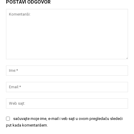
POSTAVI ODGOVOR
Komentariši:
Im
Em
We
saj
sačuvajte moje ime, e-mail i veb sajt u ovom pregledaču sledeći
put kada komentarišem.