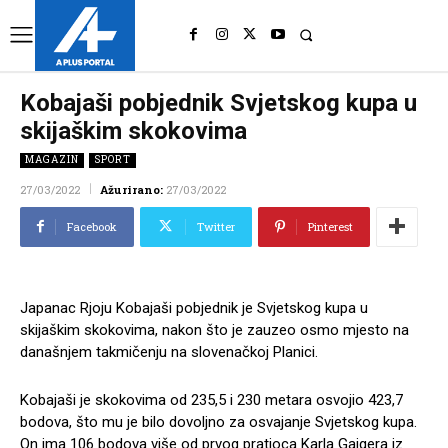
UK
LONDON NEWS
Kobajaši pobjednik Svjetskog kupa u
skijaškim skokovima
MAGAZIN
SPORT
27/03/2022
Ažurirano:
27/03/2022
Facebook
Twitter
Pinterest
Japanac Rjoju Kobajaši pobjednik je Svjetskog kupa u
skijaškim skokovima, nakon što je zauzeo osmo mjesto na
današnjem takmičenju na slovenačkoj Planici.
Kobajaši je skokovima od 235,5 i 230 metara osvojio 423,7
bodova, što mu je bilo dovoljno za osvajanje Svjetskog kupa.
On ima 106 bodova više od prvog pratioca Karla Gajgera iz