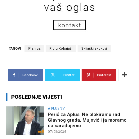
TAGOVI
Planica
Rjoju Kobajaši
Skijaški skokovi
Facebook
Twitter
Pinterest
POSLEDNJE VIJESTI
A PLUS TV
Perić za Aplus: Ne blokiramo rad
Glavnog grada, Mujović i ja moramo
da sarađujemo
07/08/2026