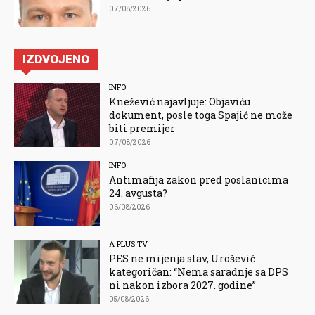
07/08/2026
IZDVOJENO
INFO
Knežević najavljuje: Objaviću
dokument, posle toga Spajić ne može
biti premijer
07/08/2026
INFO
Antimafija zakon pred poslanicima
24. avgusta?
06/08/2026
A PLUS TV
PES ne mijenja stav, Urošević
kategoričan: “Nema saradnje sa DPS
ni nakon izbora 2027. godine”
05/08/2026