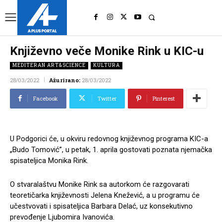
UK
LONDON NEWS
Književno veče Monike Rink u KIC-u
MEDITERAN ART&SCIENCE
KULTURA
28/03/2022
Ažurirano:
28/03/2022
Facebook
Twitter
Pinterest
U Podgorici će, u okviru redovnog književnog programa KIC-a
„Budo Tomović”, u petak, 1. aprila gostovati poznata njemačka
spisateljica Monika Rink.
O stvaralaštvu Monike Rink sa autorkom će razgovarati
teoretičarka književnosti Jelena Knežević, a u programu će
učestvovati i spisateljica Barbara Delać, uz konsekutivno
prevođenje Ljubomira Ivanovića.