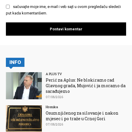
sačuvajte moje ime, e-mail i veb sajt u ovom pregledaču sledeći
put kada komentarišem.
INFO
A PLUS TV
Perić za Aplus: Ne blokiramo rad
Glavnog grada, Mujović i ja moramo da
sarađujemo
07/08/2026
Hronika
Osumnjičenog za silovanje i nakon
mjesec i po traže u Crnoj Gori
07/08/2026