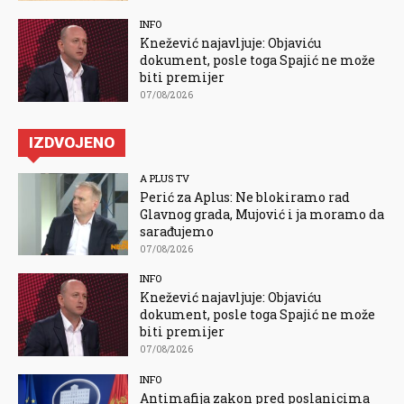
INFO
Knežević najavljuje: Objaviću
dokument, posle toga Spajić ne može
biti premijer
07/08/2026
IZDVOJENO
A PLUS TV
Perić za Aplus: Ne blokiramo rad
Glavnog grada, Mujović i ja moramo da
sarađujemo
07/08/2026
INFO
Knežević najavljuje: Objaviću
dokument, posle toga Spajić ne može
biti premijer
07/08/2026
INFO
Antimafija zakon pred poslanicima