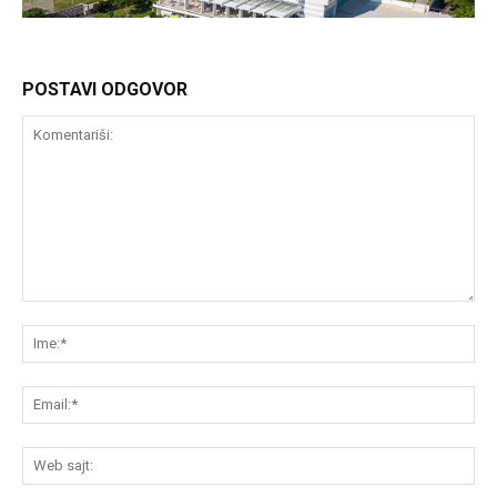
POSTAVI ODGOVOR
Komentariši:
Im
Em
We
saj