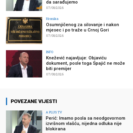
da sarađujemo
07/08/2026
Hronika
Osumnjičenog za silovanje i nakon
mjesec i po traže u Crnoj Gori
07/08/2026
INFO
Knežević najavljuje: Objaviću
dokument, posle toga Spajić ne može
biti premijer
07/08/2026
POVEZANE VIJESTI
A PLUS TV
Perić: Imamo posla sa neodgovornom
izvršnom vlašću, nijedna odluka nije
blokirana