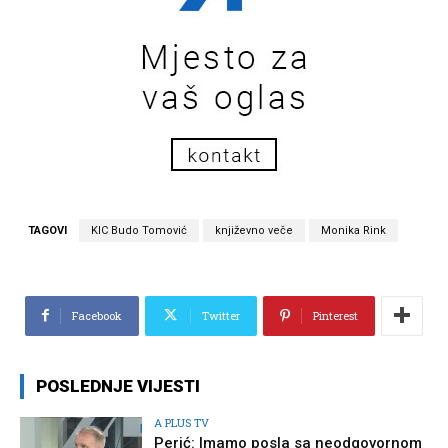
TAGOVI
KIC Budo Tomović
književno veče
Monika Rink
Facebook
Twitter
Pinterest
POSLEDNJE VIJESTI
A PLUS TV
Perić: Imamo posla sa neodgovornom