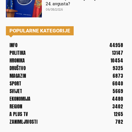
24. avgusta?
06/08/2026
POPULARNE KATEGORIJE
INFO
44958
POLITIKA
13147
HRONIKA
10454
DRUŠTVO
9325
MAGAZIN
6873
SPORT
6040
SVIJET
5669
EKONOMIJA
4480
REGION
3402
A PLUS TV
1265
ZANIMLJIVOSTI
782