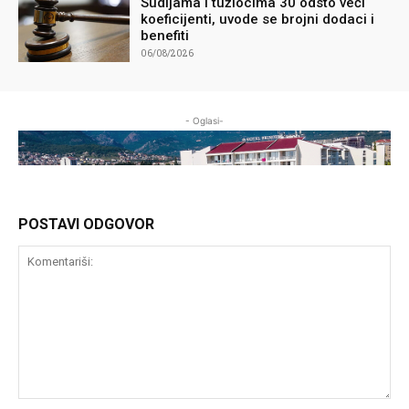
Sudijama i tužiocima 30 odsto veći
koeficijenti, uvode se brojni dodaci i
benefiti
06/08/2026
- Oglasi-
POSTAVI ODGOVOR
Komentariši: