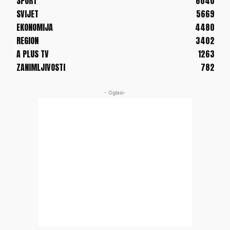
SPORT
6040
SVIJET
5669
EKONOMIJA
4480
REGION
3402
A PLUS TV
1263
ZANIMLJIVOSTI
782
- Oglasi-