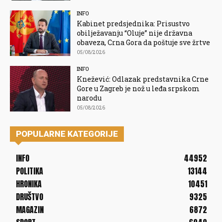
INFO
Kabinet predsjednika: Prisustvo
obilježavanju “Oluje” nije državna
obaveza, Crna Gora da poštuje sve žrtve
05/08/2026
INFO
Knežević: Odlazak predstavnika Crne
Gore u Zagreb je nož u leđa srpskom
narodu
05/08/2026
POPULARNE KATEGORIJE
INFO
44952
POLITIKA
13144
HRONIKA
10451
DRUŠTVO
9325
MAGAZIN
6872