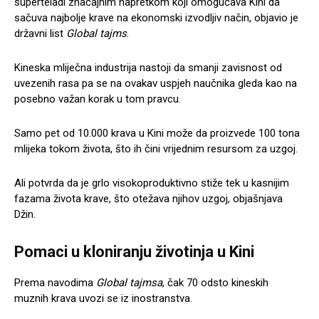
superteladi značajnim napretkom koji omogućava Kini da
sačuva najbolje krave na ekonomski izvodljiv način, objavio je
državni list
Global tajms
.
Kineska mliječna industrija nastoji da smanji zavisnost od
uvezenih rasa pa se na ovakav uspjeh naučnika gleda kao na
posebno važan korak u tom pravcu.
Samo pet od 10.000 krava u Kini može da proizvede 100 tona
mlijeka tokom života, što ih čini vrijednim resursom za uzgoj.
Ali potvrda da je grlo visokoproduktivno stiže tek u kasnijim
fazama života krave, što otežava njihov uzgoj, objašnjava
Džin.
Pomaci u kloniranju životinja u Kini
Prema navodima
Global tajmsa
, čak 70 odsto kineskih
muznih krava uvozi se iz inostranstva.