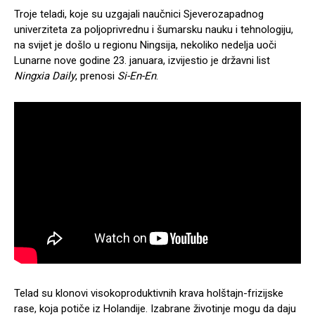
Troje teladi, koje su uzgajali naučnici Sjeverozapadnog
univerziteta za poljoprivrednu i šumarsku nauku i tehnologiju,
na svijet je došlo u regionu Ningsija, nekoliko nedelja uoči
Lunarne nove godine 23. januara, izvijestio je državni list
Ningxia Daily
, prenosi
Si-En-En
.
Telad su klonovi visokoproduktivnih krava holštajn-frizijske
rase, koja potiče iz Holandije. Izabrane životinje mogu da daju