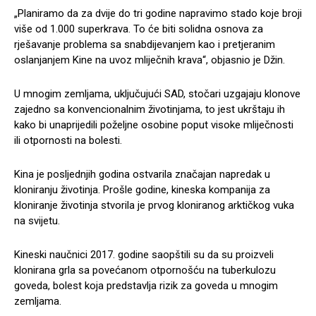
„Planiramo da za dvije do tri godine napravimo stado koje broji
više od 1.000 superkrava. To će biti solidna osnova za
rješavanje problema sa snabdijevanjem kao i pretjeranim
oslanjanjem Kine na uvoz mliječnih krava“, objasnio je Džin.
U mnogim zemljama, uključujući SAD, stočari uzgajaju klonove
zajedno sa konvencionalnim životinjama, to jest ukrštaju ih
kako bi unaprijedili poželjne osobine poput visoke mliječnosti
ili otpornosti na bolesti.
Kina je posljednjih godina ostvarila značajan napredak u
kloniranju životinja. Prošle godine, kineska kompanija za
kloniranje životinja stvorila je prvog kloniranog arktičkog vuka
na svijetu.
Kineski naučnici 2017. godine saopštili su da su proizveli
klonirana grla sa povećanom otpornošću na tuberkulozu
goveda, bolest koja predstavlja rizik za goveda u mnogim
zemljama.