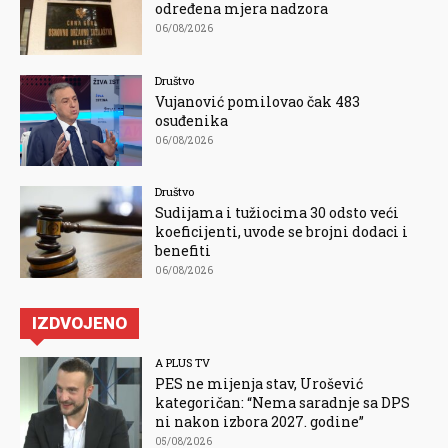
određena mjera nadzora
06/08/2026
Društvo
Vujanović pomilovao čak 483
osuđenika
06/08/2026
Društvo
Sudijama i tužiocima 30 odsto veći
koeficijenti, uvode se brojni dodaci i
benefiti
06/08/2026
IZDVOJENO
A PLUS TV
PES ne mijenja stav, Urošević
kategoričan: “Nema saradnje sa DPS
ni nakon izbora 2027. godine”
05/08/2026