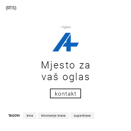
(RTS)
- Oglasi-
TAGOVI
kina
kloniranje krava
superkrave