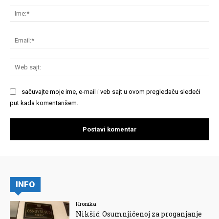
Im
Em
We
saj
sačuvajte moje ime, e-mail i veb sajt u ovom pregledaču sledeći
put kada komentarišem.
INFO
Hronika
Nikšić: Osumnjičenoj za proganjanje