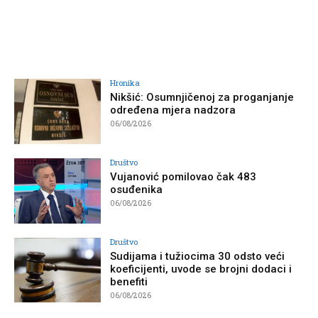
Hronika
Nikšić: Osumnjičenoj za proganjanje
određena mjera nadzora
06/08/2026
Društvo
Vujanović pomilovao čak 483
osuđenika
06/08/2026
Društvo
Sudijama i tužiocima 30 odsto veći
koeficijenti, uvode se brojni dodaci i
benefiti
06/08/2026