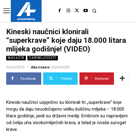
UK
LONDON NEWS
Kineski naučnici klonirali
“superkrave” koje daju 18.000 litara
mlijeka godišnje! (VIDEO)
MAGAZIN
ZANIMLJIVOSTI
02/02/2023
Ažurirano:
02/02/2023
Facebook
Twitter
Pinterest
Kineski naučnici uspješno su klonirali tri „superkrave“ koje
mogu da daju neuobičajeno veliku količinu mlijeka – 18.000
litara godišnje, javili su državni mediji. Embrioni su napravljeni
od ćelija uha visokomliječnih krava, a telad je nosila surogat
krave.