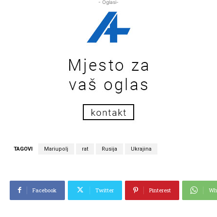
- Oglasi-
TAGOVI
Mariupolj
rat
Rusija
Ukrajina
Facebook
Twitter
Pinterest
Wh