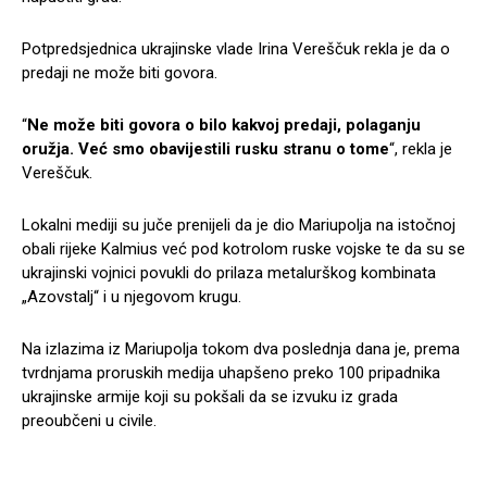
Potpredsjednica ukrajinske vlade Irina Vereščuk rekla je da o
predaji ne može biti govora.
“
Ne može biti govora o bilo kakvoj predaji, polaganju
oružja. Već smo obavijestili rusku stranu o tome
“, rekla je
Vereščuk.
Lokalni mediji su juče prenijeli da je dio Mariupolja na istočnoj
obali rijeke Kalmius već pod kotrolom ruske vojske te da su se
ukrajinski vojnici povukli do prilaza metalurškog kombinata
„Azovstalj“ i u njegovom krugu.
Na izlazima iz Mariupolja tokom dva poslednja dana je, prema
tvrdnjama proruskih medija uhapšeno preko 100 pripadnika
ukrajinske armije koji su pokšali da se izvuku iz grada
preoubčeni u civile.