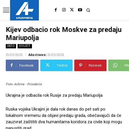
UK
LONDON NEWS
Kijev odbacio rok Moskve za predaju
Mariupolja
INFO
SVIJET
21/03/2022
Ažurirano:
21/03/2022
Facebook
Twitter
Pinterest
Wh
Foto: Arhiva - Prinskrin
Ukrajina je odbacila rok Rusije za predaju Mariupolja.
Ruska vojska Ukrajini je dala rok danas do pet sati po
lokalnom vremenu da objavi predaju grada, obećavajući da će
zauzvrat zaštititi dva humanitarna koridora za civile koji mogu
napustiti grad.