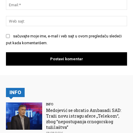
Em
We
saj
sačuvajte moje ime, e-mail i veb sajt u ovom pregledaču sledeći
put kada komentarišem.
INFO
INFO
Medojević se obratio Ambasadi SAD:
Traži novu istragu afere „Telekom“,
zbog “nepostupanja crnogorskog
tužilaštva”