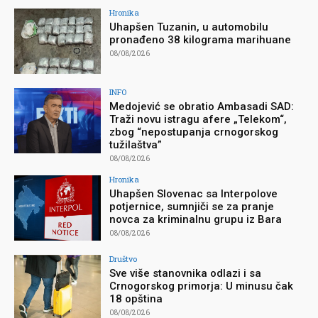
Hronika
Uhapšen Tuzanin, u automobilu
pronađeno 38 kilograma marihuane
08/08/2026
INFO
Medojević se obratio Ambasadi SAD:
Traži novu istragu afere „Telekom“,
zbog “nepostupanja crnogorskog
tužilaštva”
08/08/2026
Hronika
Uhapšen Slovenac sa Interpolove
potjernice, sumnjiči se za pranje
novca za kriminalnu grupu iz Bara
08/08/2026
Društvo
Sve više stanovnika odlazi i sa
Crnogorskog primorja: U minusu čak
18 opština
08/08/2026