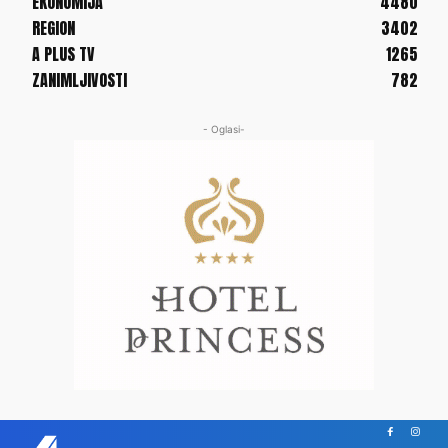
EKONOMIJA
4480
REGION
3402
A PLUS TV
1265
ZANIMLJIVOSTI
782
- Oglasi-