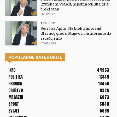
izvršnom vlašću, nijedna odluka nije
blokirana
08/08/2026
A PLUS TV
Perić za Aplus: Ne blokiramo rad
Glavnog grada, Mujović i ja moramo da
sarađujemo
07/08/2026
POPULARNE KATEGORIJE
INFO
44963
POLITIKA
13149
HRONIKA
10456
DRUŠTVO
9326
MAGAZIN
6873
SPORT
6040
SVIJET
5669