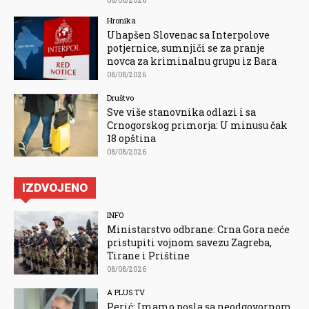
08/08/2026
Hronika
Uhapšen Slovenac sa Interpolove
potjernice, sumnjiči se za pranje
novca za kriminalnu grupu iz Bara
08/08/2026
Društvo
Sve više stanovnika odlazi i sa
Crnogorskog primorja: U minusu čak
18 opština
08/08/2026
IZDVOJENO
INFO
Ministarstvo odbrane: Crna Gora neće
pristupiti vojnom savezu Zagreba,
Tirane i Prištine
08/08/2026
A PLUS TV
Perić: Imamo posla sa neodgovornom