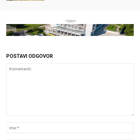
- Oglasi-
POSTAVI ODGOVOR
Komentariši:
Im