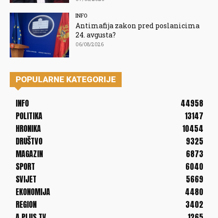
INFO
Antimafija zakon pred poslanicima
24. avgusta?
06/08/2026
POPULARNE KATEGORIJE
INFO
44958
POLITIKA
13147
HRONIKA
10454
DRUŠTVO
9325
MAGAZIN
6873
SPORT
6040
SVIJET
5669
EKONOMIJA
4480
REGION
3402
A PLUS TV
1265