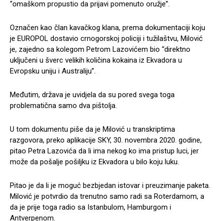
“omaškom propustio da prijavi pomenuto oružje”.
Označen kao član kavačkog klana, prema dokumentaciji koju
je EUROPOL dostavio crnogorskoj policiji i tužilaštvu, Milović
je, zajedno sa kolegom Petrom Lazovićem bio “direktno
uključeni u šverc velikih količina kokaina iz Ekvadora u
Evropsku uniju i Australiju”.
Međutim, država je uvidjela da su pored svega toga
problematična samo dva pištolja.
U tom dokumentu piše da je Milović u transkriptima
razgovora, preko aplikacije SKY, 30. novembra 2020. godine,
pitao Petra Lazovića da li ima nekog ko ima pristup luci, jer
može da pošalje pošiljku iz Ekvadora u bilo koju luku.
Pitao je da li je moguć bezbjedan istovar i preuzimanje paketa.
Milović je potvrdio da trenutno samo radi sa Roterdamom, a
da je prije toga radio sa Istanbulom, Hamburgom i
Antverpenom.