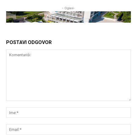
- Oglasi-
POSTAVI ODGOVOR
Komentariši:
Im
Em