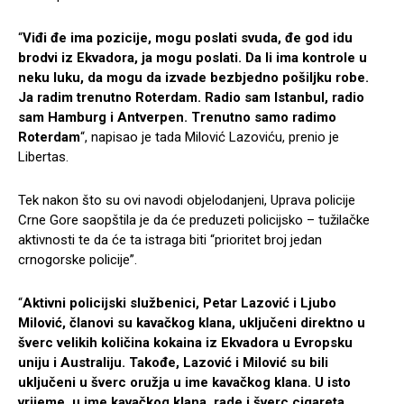
“
Viđi đe ima pozicije, mogu poslati svuda, đe god idu
brodvi iz Ekvadora, ja mogu poslati. Da li ima kontrole u
neku luku, da mogu da izvade bezbjedno pošiljku robe.
Ja radim trenutno Roterdam. Radio sam Istanbul, radio
sam Hamburg i Antverpen. Trenutno samo radimo
Roterdam
“, napisao je tada Milović Lazoviću, prenio je
Libertas.
Tek nakon što su ovi navodi objelodanjeni, Uprava policije
Crne Gore saopštila je da će preduzeti policijsko – tužilačke
aktivnosti te da će ta istraga biti “prioritet broj jedan
crnogorske policije”.
“
Aktivni policijski službenici, Petar Lazović i Ljubo
Milović, članovi su kavačkog klana, uključeni direktno u
šverc velikih količina kokaina iz Ekvadora u Evropsku
uniju i Australiju. Takođe, Lazović i Milović su bili
uključeni u šverc oružja u ime kavačkog klana. U isto
vrijeme, u ime kavačkog klana, rade i šverc cigareta.