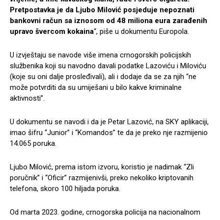
Pretpostavka je da Ljubo Milović posjeduje nepoznati
bankovni račun sa iznosom od 48 miliona eura zarađenih
upravo švercom kokaina
“, piše u dokumentu Europola.
U izvještaju se navode više imena crnogorskih policijskih
službenika koji su navodno davali podatke Lazoviću i Miloviću
(koje su oni dalje prosleđivali), ali i dodaje da se za njih “ne
može potvrditi da su umiješani u bilo kakve kriminalne
aktivnosti”.
U dokumentu se navodi i da je Petar Lazović, na SKY aplikaciji,
imao šifru “Junior” i “Komandos” te da je preko nje razmijenio
14.065 poruka.
Ljubo Milović, prema istom izvoru, koristio je nadimak “Zli
poručnik” i “Oficir” razmijenivši, preko nekoliko kriptovanih
telefona, skoro 100 hiljada poruka.
Od marta 2023. godine, crnogorska policija na nacionalnom