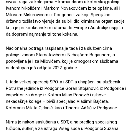
nivou traga za kolegama – komandirom u kotorskoj policiji
Ivanom Nikolićem i Markom Novakovićem iz te opštine, ali i
Milošem Mišurovićem iz Podgorice, za koje Specijalno
državno tužilaštvo vjeruje da su bili dio kriminalne organizacije
koja je prekookeanskim rutama do Evrope i Australije uspjela
da dopremi najmanje tri tone kokaina.
Nacionalna potraga raspisana je tada i za službenicima
policije Ivanom Stamatovićem i Nebojišom Bugarinom, a
ponovljena je i za Milovićem, koji je crnogorskim službama
nedostupan još od ljeta 2022. godine.
U tada velikoj operaciji SPO-a i SDT-a uhapšeni su službenik
Potražne jedinice iz Podgorice Goran Stojanović iz Podgorice i
inspektor za droge iz Kotora Milan Popović i njihove
nekadašnje kolege – bivši specijalac Vladimir Bajčeta,
Kotoranin Mileta Ojdanić, kao i Tihomir Adžić iz Podgorice.
Njima je nakon saslušanja u SDT, a na predlog specijalnog
tužioca, sutkinja za istragu Višeg suda u Podgorici Suzana