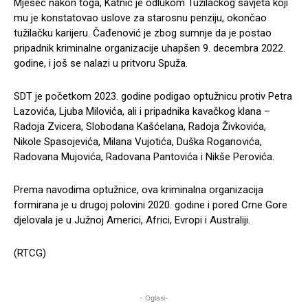
Mjesec nakon toga, Katnić je odlukom Tužilačkog savjeta koji
mu je konstatovao uslove za starosnu penziju, okončao
tužilačku karijeru. Čađenović je zbog sumnje da je postao
pripadnik kriminalne organizacije uhapšen 9. decembra 2022.
godine, i još se nalazi u pritvoru Spuža.
SDT je početkom 2023. godine podigao optužnicu protiv Petra
Lazovića, Ljuba Milovića, ali i pripadnika kavačkog klana –
Radoja Zvicera, Slobodana Kašćelana, Radoja Živkovića,
Nikole Spasojevića, Milana Vujotića, Duška Roganovića,
Radovana Mujovića, Radovana Pantovića i Nikše Perovića.
Prema navodima optužnice, ova kriminalna organizacija
formirana je u drugoj polovini 2020. godine i pored Crne Gore
djelovala je u Južnoj Americi, Africi, Evropi i Australiji.
(RTCG)
- Oglasi-