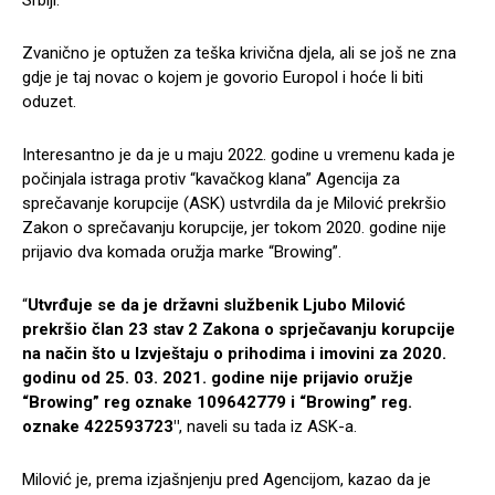
Srbiji.
Zvanično je optužen za teška krivična djela, ali se još ne zna
gdje je taj novac o kojem je govorio Europol i hoće li biti
oduzet.
Interesantno je da je u maju 2022. godine u vremenu kada je
počinjala istraga protiv “kavačkog klana” Agencija za
sprečavanje korupcije (ASK) ustvrdila da je Milović prekršio
Zakon o sprečavanju korupcije, jer tokom 2020. godine nije
prijavio dva komada oružja marke “Browing”.
“
Utvrđuje se da je državni službenik Ljubo Milović
prekršio član 23 stav 2 Zakona o sprječavanju korupcije
na način što u Izvještaju o prihodima i imovini za 2020.
godinu od 25. 03. 2021. godine nije prijavio oružje
“Browing” reg oznake 109642779 i “Browing” reg.
oznake 422593723″
, naveli su tada iz ASK-a.
Milović je, prema izjašnjenju pred Agencijom, kazao da je