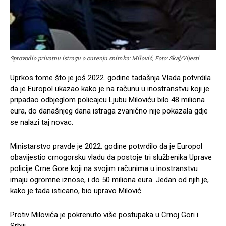
Sprovodio privatnu istragu o curenju snimka: Milović, Foto: Skaj/Vijesti
Uprkos tome što je još 2022. godine tadašnja Vlada potvrdila
da je Europol ukazao kako je na računu u inostranstvu koji je
pripadao odbjeglom policajcu Ljubu Miloviću bilo 48 miliona
eura, do današnjeg dana istraga zvanično nije pokazala gdje
se nalazi taj novac.
Ministarstvo pravde je 2022. godine potvrdilo da je Europol
obavijestio crnogorsku vladu da postoje tri službenika Uprave
policije Crne Gore koji na svojim računima u inostranstvu
imaju ogromne iznose, i do 50 miliona eura. Jedan od njih je,
kako je tada isticano, bio upravo Milović.
Protiv Milovića je pokrenuto više postupaka u Crnoj Gori i