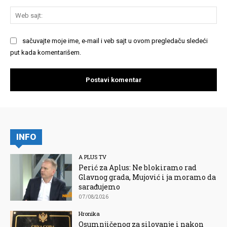
We
saj
sačuvajte moje ime, e-mail i veb sajt u ovom pregledaču sledeći
put kada komentarišem.
INFO
A PLUS TV
Perić za Aplus: Ne blokiramo rad
Glavnog grada, Mujović i ja moramo da
sarađujemo
07/08/2026
Hronika
Osumnjičenog za silovanje i nakon