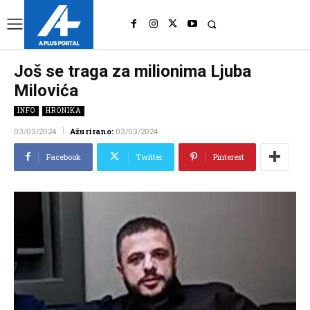
UK
LONDON NEWS
Još se traga za milionima Ljuba
Milovića
INFO
HRONIKA
03/03/2024
Ažurirano:
03/03/2024
Facebook
Twitter
Pinterest