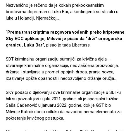
Nezvanično je rečeno da je kokain prekookeanskim
brodovima dopreman u Luku Bar, a kontingenti su stizali i u
luke u Holandiji, Njemačkoj…
“
Prema transkriptima razgovora vođenih preko kriptovane
Sky ECC aplikacije, Milović je pisao da “drži” crnogorsku
granicu, Luku Bar”
, pisao je tada Libertass.
SDT kriminalnu organizaciju sumnjiči za krivična djela –
stvaranje kriminalne organizacije, neovlašćena proizvodnja,
držanje i stavljanje u promet opojnih droga, pranje novca,
izazivanje opšte opasnosti i nedozvoljeno držanje oružja…
SKY podaci o djelovanju ove kriminalne organizacije u SDT-u
bili su poznati još u julu 2021. godine, ali je specijalni tužilac
Saša Čađenović u januaru 2022. godine, dok je GST bio
Milivoje Katnić donio odluku da navodno nema elemenata za
pokretanje krivičnog postupka.