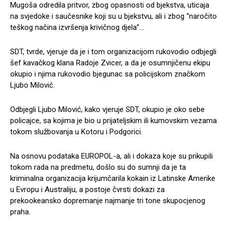
Mugoša odredila pritvor, zbog opasnosti od bjekstva, uticaja
na svjedoke i saučesnike koji su u bjekstvu, ali i zbog “naročito
teškog načina izvršenja krivičnog djela”…
SDT, tvrde, vjeruje da je i tom organizacijom rukovodio odbjegli
šef kavačkog klana Radoje Zvicer, a da je osumnjičenu ekipu
okupio i njima rukovodio bjegunac sa policijskom značkom
Ljubo Milović.
Odbjegli Ljubo Milović, kako vjeruje SDT, okupio je oko sebe
policajce, sa kojima je bio u prijateljskim ili kumovskim vezama
tokom službovanja u Kotoru i Podgorici.
Na osnovu podataka EUROPOL-a, ali i dokaza koje su prikupili
tokom rada na predmetu, došlo su do sumnji da je ta
kriminalna organizacija krijumčarila kokain iz Latinske Amerike
u Evropu i Australiju, a postoje čvrsti dokazi za
prekookeansko dopremanje najmanje tri tone skupocjenog
praha.