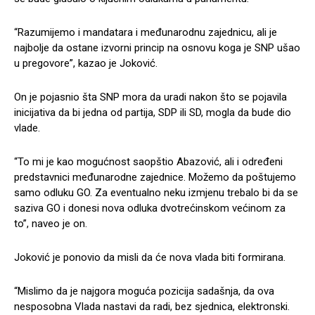
“Razumijemo i mandatara i međunarodnu zajednicu, ali je
najbolje da ostane izvorni princip na osnovu koga je SNP ušao
u pregovore”, kazao je Joković.
On je pojasnio šta SNP mora da uradi nakon što se pojavila
inicijativa da bi jedna od partija, SDP ili SD, mogla da bude dio
vlade.
“To mi je kao mogućnost saopštio Abazović, ali i određeni
predstavnici međunarodne zajednice. Možemo da poštujemo
samo odluku GO. Za eventualno neku izmjenu trebalo bi da se
saziva GO i donesi nova odluka dvotrećinskom većinom za
to”, naveo je on.
Joković je ponovio da misli da će nova vlada biti formirana.
“Mislimo da je najgora moguća pozicija sadašnja, da ova
nesposobna Vlada nastavi da radi, bez sjednica, elektronski.