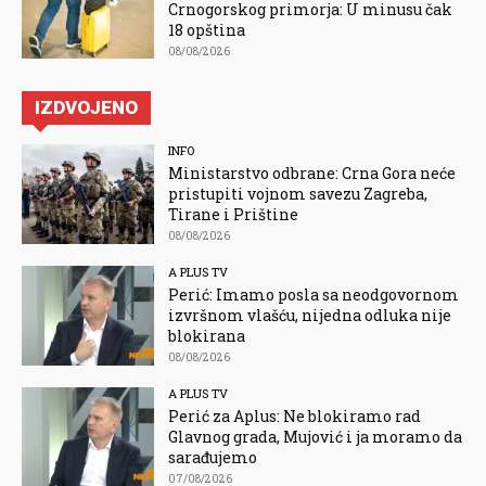
Crnogorskog primorja: U minusu čak
18 opština
08/08/2026
IZDVOJENO
INFO
Ministarstvo odbrane: Crna Gora neće
pristupiti vojnom savezu Zagreba,
Tirane i Prištine
08/08/2026
A PLUS TV
Perić: Imamo posla sa neodgovornom
izvršnom vlašću, nijedna odluka nije
blokirana
08/08/2026
A PLUS TV
Perić za Aplus: Ne blokiramo rad
Glavnog grada, Mujović i ja moramo da
sarađujemo
07/08/2026