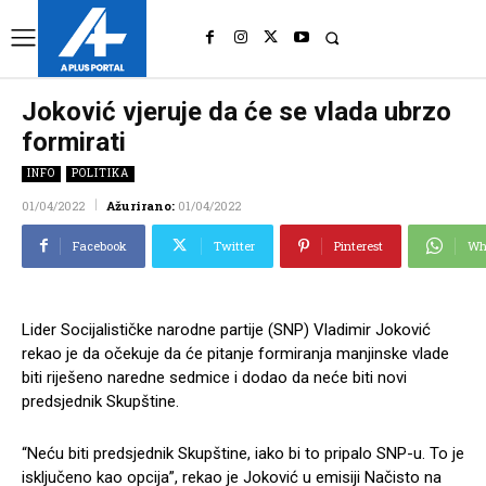
UK
LONDON NEWS
Joković vjeruje da će se vlada ubrzo
formirati
INFO
POLITIKA
01/04/2022
Ažurirano:
01/04/2022
Facebook
Twitter
Pinterest
Wh
Lider Socijalističke narodne partije (SNP) Vladimir Joković
rekao je da očekuje da će pitanje formiranja manjinske vlade
biti riješeno naredne sedmice i dodao da neće biti novi
predsjednik Skupštine.
“Neću biti predsjednik Skupštine, iako bi to pripalo SNP-u. To je
isključeno kao opcija”, rekao je Joković u emisiji Načisto na