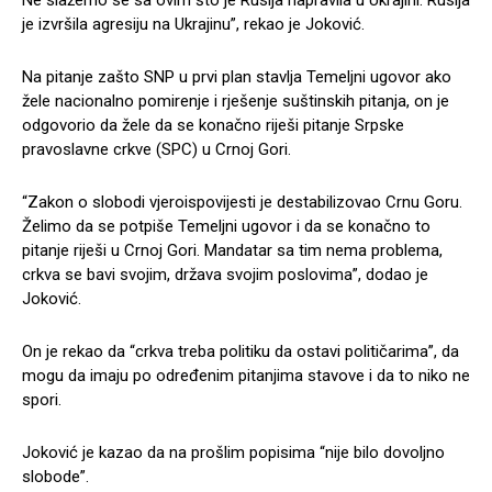
je izvršila agresiju na Ukrajinu”, rekao je Joković.
Na pitanje zašto SNP u prvi plan stavlja Temeljni ugovor ako
žele nacionalno pomirenje i rješenje suštinskih pitanja, on je
odgovorio da žele da se konačno riješi pitanje Srpske
pravoslavne crkve (SPC) u Crnoj Gori.
“Zakon o slobodi vjeroispovijesti je destabilizovao Crnu Goru.
Želimo da se potpiše Temeljni ugovor i da se konačno to
pitanje riješi u Crnoj Gori. Mandatar sa tim nema problema,
crkva se bavi svojim, država svojim poslovima”, dodao je
Joković.
On je rekao da “crkva treba politiku da ostavi političarima”, da
mogu da imaju po određenim pitanjima stavove i da to niko ne
spori.
Joković je kazao da na prošlim popisima “nije bilo dovoljno
slobode”.