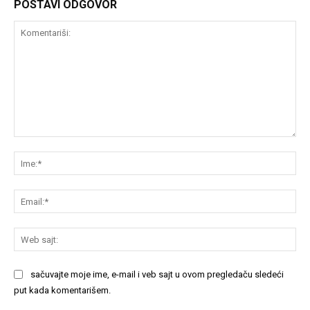
POSTAVI ODGOVOR
Komentariši:
Im
Em
We
saj
sačuvajte moje ime, e-mail i veb sajt u ovom pregledaču sledeći
put kada komentarišem.