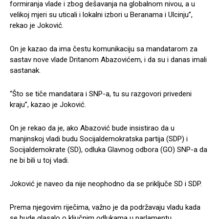
formiranja vlade i zbog dešavanja na globalnom nivou, a u
velikoj mjeri su uticali i lokalni izbori u Beranama i Ulcinju”,
rekao je Joković.
On je kazao da ima čestu komunikaciju sa mandatarom za
sastav nove vlade Dritanom Abazovićem, i da su i danas imali
sastanak.
“Što se tiče mandatara i SNP-a, tu su razgovori privedeni
kraju”, kazao je Joković.
On je rekao da je, ako Abazović bude insistirao da u
manjinskoj vladi budu Socijaldemokratska partija (SDP) i
Socijaldemokrate (SD), odluka Glavnog odbora (GO) SNP-a da
ne bi bili u toj vladi.
Joković je naveo da nije neophodno da se priključe SD i SDP.
Prema njegovim riječima, važno je da podržavaju vladu kada
se bude glasalo o ključnim odlukama u parlamentu.