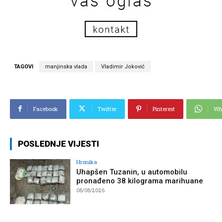
TAGOVI
manjinska vlada
Vladimir Joković
Facebook
Twitter
Pinterest
Wh
POSLEDNJE VIJESTI
Hronika
Uhapšen Tuzanin, u automobilu
pronađeno 38 kilograma marihuane
08/08/2026