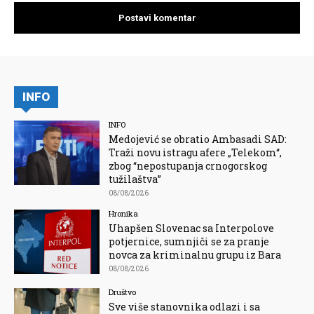
INFO
INFO
Medojević se obratio Ambasadi SAD:
Traži novu istragu afere „Telekom“,
zbog “nepostupanja crnogorskog
tužilaštva”
08/08/2026
Hronika
Uhapšen Slovenac sa Interpolove
potjernice, sumnjiči se za pranje
novca za kriminalnu grupu iz Bara
08/08/2026
Društvo
Sve više stanovnika odlazi i sa