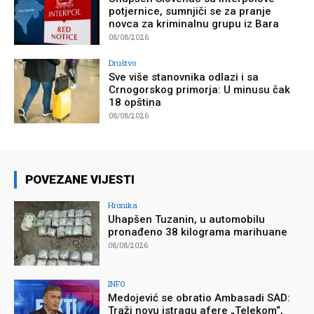
potjernice, sumnjiči se za pranje
novca za kriminalnu grupu iz Bara
08/08/2026
Društvo
Sve više stanovnika odlazi i sa
Crnogorskog primorja: U minusu čak
18 opština
08/08/2026
POVEZANE VIJESTI
Hronika
Uhapšen Tuzanin, u automobilu
pronađeno 38 kilograma marihuane
08/08/2026
INFO
Medojević se obratio Ambasadi SAD:
Traži novu istragu afere „Telekom“,