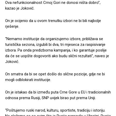
Ova nefunkcionalnost Crnoj Gori ne donosi ništa dobro”,
kazao je Joković.
On je ocijenio da u ovom trenutku izbori ne bi bili najbolje
rješenje.
“Nemamo institucije da organizujemo izbore, približava se
turistička sezona, izgubili bi dva, tri mjeseca za raspisivanje
izbora. Pa onda predizborna kampanja, i ko garantuje poslije
da će se uopšte dogovoriti ako budu slični rezultati”, naveo je
Joković.
On smatra da bi se opet došlo do slične pozicije, gdje ne bi
mogli odblokirati institucije.
On je istakao da bi između puta Crne Gore u EU i tradicionalnih
odnosa prema Rusiji, SNP uvijek birao put prema Uniji.
“Poštujemo ruski narod, kulturu, sportiste, tradiciju i istoriju.
Ne slažemo se sa ovim što je Rusija napravila u Ukrajini. Rusija