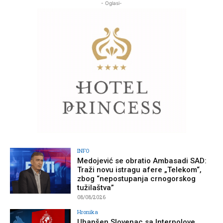
- Oglasi-
INFO
Medojević se obratio Ambasadi SAD:
Traži novu istragu afere „Telekom“,
zbog “nepostupanja crnogorskog
tužilaštva”
08/08/2026
Hronika
Uhapšen Slovenac sa Interpolove