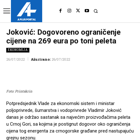
UK
LONDON NEWS
Joković: Dogovoreno ograničenje
cijene na 269 eura po toni peleta
EKONOMIJA
26/07/2022
Ažurirano:
26/07/2022
Facebook
Twitter
Pinterest
Wh
Foto: Printskrin
Potpredsjednik Vlade za ekonomski sistem i ministar
poljoprivrede, šumarstva i vodoprivrede Vladimir Joković
danas je održao sastanak sa najvećim proizvođačima peleta
u Crnoj Gori, sa kojima je postignut dogovor oko ograničenja
cijena tog energenta za crnogorske građane pred nastupajuću
grejnu sezonu.