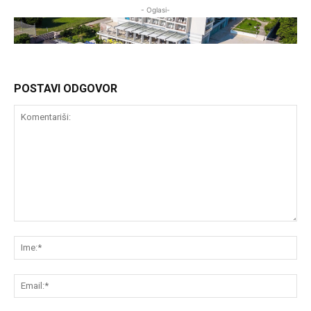
- Oglasi-
POSTAVI ODGOVOR
Komentariši:
Im
Em