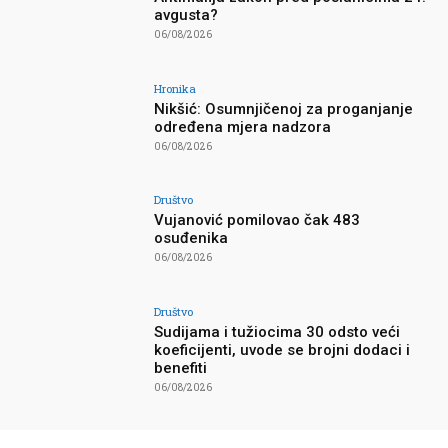
avgusta?
06/08/2026
Hronika
Nikšić: Osumnjičenoj za proganjanje
određena mjera nadzora
06/08/2026
Društvo
Vujanović pomilovao čak 483
osuđenika
06/08/2026
Društvo
Sudijama i tužiocima 30 odsto veći
koeficijenti, uvode se brojni dodaci i
benefiti
06/08/2026