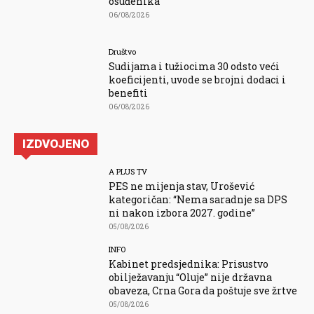
osuđenika
06/08/2026
Društvo
Sudijama i tužiocima 30 odsto veći
koeficijenti, uvode se brojni dodaci i
benefiti
06/08/2026
IZDVOJENO
A PLUS TV
PES ne mijenja stav, Urošević
kategoričan: “Nema saradnje sa DPS
ni nakon izbora 2027. godine”
05/08/2026
INFO
Kabinet predsjednika: Prisustvo
obilježavanju “Oluje” nije državna
obaveza, Crna Gora da poštuje sve žrtve
05/08/2026