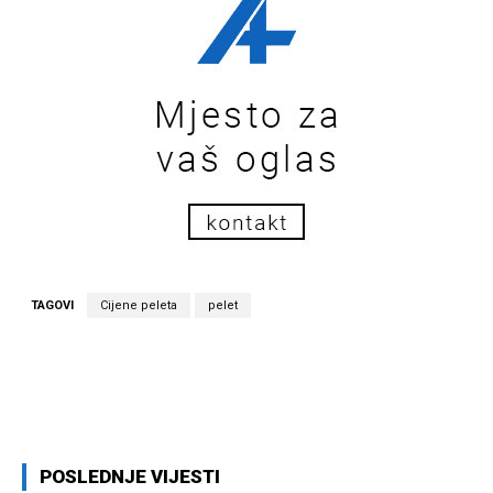
TAGOVI
Cijene peleta
pelet
Facebook
Twitter
Pinterest
Wh
POSLEDNJE VIJESTI