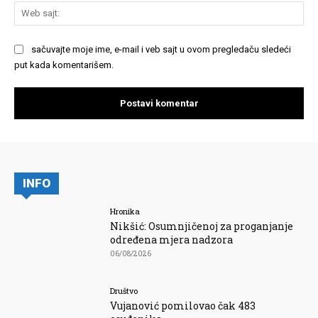
We
saj
sačuvajte moje ime, e-mail i veb sajt u ovom pregledaču sledeći
put kada komentarišem.
INFO
Hronika
Nikšić: Osumnjičenoj za proganjanje
određena mjera nadzora
06/08/2026
Društvo
Vujanović pomilovao čak 483