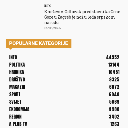
INFO
Knežević: Odlazak predstavnika Crne
Gore u Zagreb je nož u leđa srpskom
narodu
05/08/2026
POPULARNE KATEGORIJE
INFO
44952
POLITIKA
13144
HRONIKA
10451
DRUŠTVO
9325
MAGAZIN
6872
SPORT
6040
SVIJET
5669
EKONOMIJA
4480
REGION
3402
A PLUS TV
1263