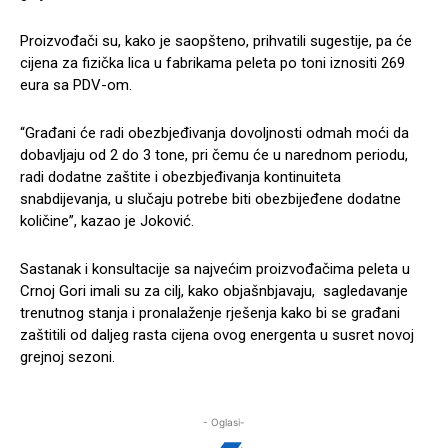
Proizvođači su, kako je saopšteno, prihvatili sugestije, pa će
cijena za fizička lica u fabrikama peleta po toni iznositi 269
eura sa PDV-om.
“Građani će radi obezbjeđivanja dovoljnosti odmah moći da
dobavljaju od 2 do 3 tone, pri čemu će u narednom periodu,
radi dodatne zaštite i obezbjeđivanja kontinuiteta
snabdijevanja, u slučaju potrebe biti obezbijeđene dodatne
količine”, kazao je Joković.
Sastanak i konsultacije sa najvećim proizvođačima peleta u
Crnoj Gori imali su za cilj, kako objašnbjavaju, sagledavanje
trenutnog stanja i pronalaženje rješenja kako bi se građani
zaštitili od daljeg rasta cijena ovog energenta u susret novoj
grejnoj sezoni.
- Oglasi-