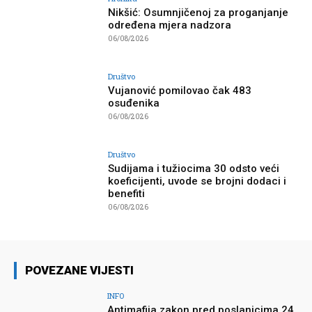
Nikšić: Osumnjičenoj za proganjanje
određena mjera nadzora
06/08/2026
Društvo
Vujanović pomilovao čak 483
osuđenika
06/08/2026
Društvo
Sudijama i tužiocima 30 odsto veći
koeficijenti, uvode se brojni dodaci i
benefiti
06/08/2026
POVEZANE VIJESTI
INFO
Antimafija zakon pred poslanicima 24.