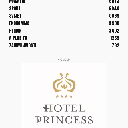
MAGAZIN
6873
SPORT
6040
SVIJET
5669
EKONOMIJA
4480
REGION
3402
A PLUS TV
1265
ZANIMLJIVOSTI
782
- Oglasi-