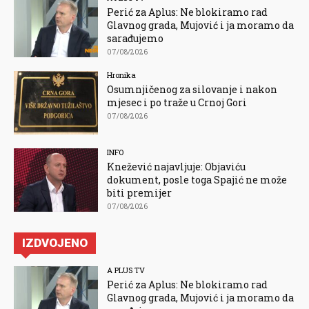
Perić za Aplus: Ne blokiramo rad
Glavnog grada, Mujović i ja moramo da
sarađujemo
07/08/2026
Hronika
Osumnjičenog za silovanje i nakon
mjesec i po traže u Crnoj Gori
07/08/2026
INFO
Knežević najavljuje: Objaviću
dokument, posle toga Spajić ne može
biti premijer
07/08/2026
IZDVOJENO
A PLUS TV
Perić za Aplus: Ne blokiramo rad
Glavnog grada, Mujović i ja moramo da