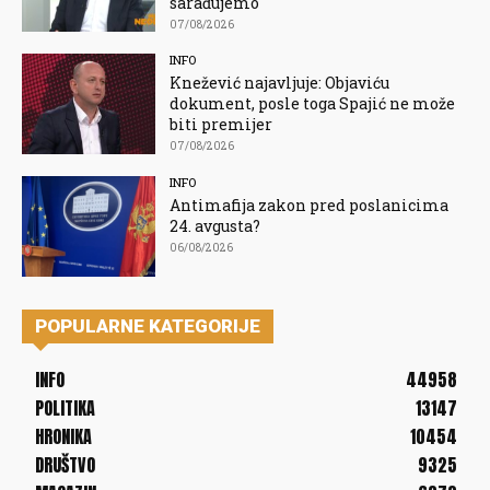
sarađujemo
07/08/2026
INFO
Knežević najavljuje: Objaviću
dokument, posle toga Spajić ne može
biti premijer
07/08/2026
INFO
Antimafija zakon pred poslanicima
24. avgusta?
06/08/2026
POPULARNE KATEGORIJE
INFO
44958
POLITIKA
13147
HRONIKA
10454
DRUŠTVO
9325