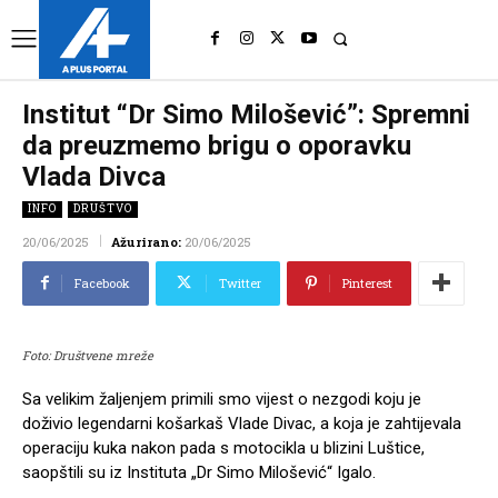
UK
LONDON NEWS
Institut “Dr Simo Milošević”: Spremni
da preuzmemo brigu o oporavku
Vlada Divca
INFO
DRUŠTVO
20/06/2025
Ažurirano:
20/06/2025
Facebook
Twitter
Pinterest
Foto: Društvene mreže
Sa velikim žaljenjem primili smo vijest o nezgodi koju je
doživio legendarni košarkaš Vlade Divac, a koja je zahtijevala
operaciju kuka nakon pada s motocikla u blizini Luštice,
saopštili su iz Instituta „Dr Simo Milošević“ Igalo.