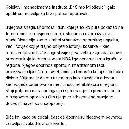
Kolektiv i menadžmenta Instituta „Dr Simo Milošević“ Igalo
uputili su mu želje za brz i potpun oporavak.
„Njegova snaga, upornost i duh, koje je toliko puta pokazao na
terenu, biće mu, uvjereni smo, oslonac i u ovom izazovu.
Vlade Divac nije samo simbol vrhunskog sportskog uspjeha,
već i čovjek koji je trajno obilježio istoriju košarke – kao
reprezentativac bivše Jugoslavije i prva velika zvijezda sa ovih
prostora koja je otvorila vrata NBA lige generacijama igrača iz
regiona. Njegov doprinos sportu, humanitarnom radu i
povezivanju ljudi širom svijeta čini ga ličnošću kojoj se duboko
divimo. Vrijeme je da mu uzvratimo kao zajednica a Institut,
kao vodeća ustanova za medicinsku rehabilitaciju u regionu,
stoji potpuno na raspolaganju i spreman je da preuzme brigu
o njegovom oporavku čim njegovo zdravstveno stanje to
dozvoli“, naveli su u saopštenju.
Biće im, kako su dodali, čast da doprinesu njegovom povratku
zdravlju i svakodnevnom životu.