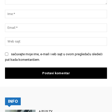
Komentariši:
Im
Em
We
saj
sačuvajte moje ime, e-mail i veb sajt u ovom pregledaču sledeći
put kada komentarišem.
INFO
A PLUS TV