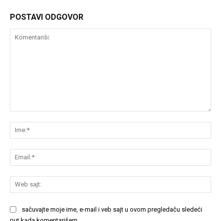
POSTAVI ODGOVOR
Komentariši:
Im
Em
We
saj
sačuvajte moje ime, e-mail i veb sajt u ovom pregledaču sledeći
put kada komentarišem.