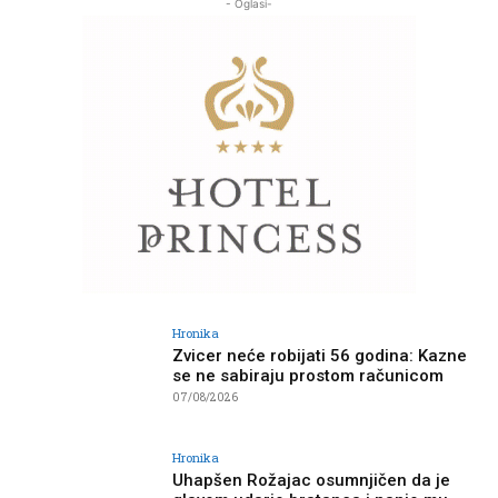
- Oglasi-
Hronika
Zvicer neće robijati 56 godina: Kazne
se ne sabiraju prostom računicom
07/08/2026
Hronika
Uhapšen Rožajac osumnjičen da je