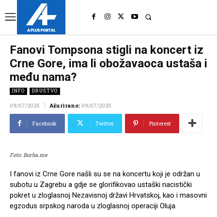
UK
LONDON NEWS
Fanovi Tompsona stigli na koncert iz
Crne Gore, ima li obožavaoca ustaša i
među nama?
INFO
DRUŠTVO
09/07/2025
Ažurirano:
09/07/2025
Facebook
Twitter
Pinterest
Foto: Borba.me
I fanovi iz Crne Gore našli su se na koncertu koji je održan u
subotu u Zagrebu a gdje se glorifikovao ustaški nacistički
pokret u zloglasnoj Nezavisnoj državi Hrvatskoj, kao i masovni
egzodus srpskog naroda u zloglasnoj operaciji Oluja.