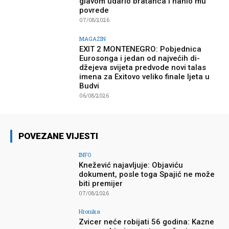
glavom udario bratanca i nanio mu
povrede
07/08/2026
MAGAZIN
EXIT 2 MONTENEGRO: Pobjednica
Eurosonga i jedan od najvećih di-
džejeva svijeta predvode novi talas
imena za Exitovo veliko finale ljeta u
Budvi
06/08/2026
POVEZANE VIJESTI
INFO
Knežević najavljuje: Objaviću
dokument, posle toga Spajić ne može
biti premijer
07/08/2026
Hronika
Zvicer neće robijati 56 godina: Kazne