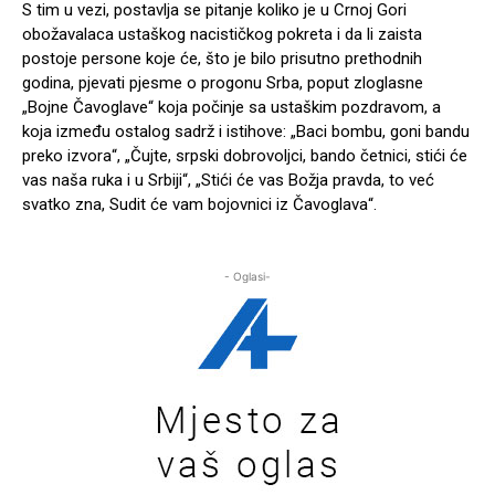
S tim u vezi, postavlja se pitanje koliko je u Crnoj Gori
obožavalaca ustaškog nacističkog pokreta i da li zaista
postoje persone koje će, što je bilo prisutno prethodnih
godina, pjevati pjesme o progonu Srba, poput zloglasne
„Bojne Čavoglave“ koja počinje sa ustaškim pozdravom, a
koja između ostalog sadrž i istihove: „Baci bombu, goni bandu
preko izvora“, „Čujte, srpski dobrovoljci, bando četnici, stići će
vas naša ruka i u Srbiji“, „Stići će vas Božja pravda, to već
svatko zna, Sudit će vam bojovnici iz Čavoglava“.
- Oglasi-