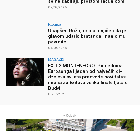
se ne sabiraju prostom računicom
07/08/2026
Hronika
Uhapšen Rožajac osumnjičen da je
glavom udario bratanca i nanio mu
povrede
07/08/2026
MAGAZIN
EXIT 2 MONTENEGRO: Pobjednica
Eurosonga i jedan od najvećih di-
džejeva svijeta predvode novi talas
imena za Exitovo veliko finale ljeta u
Budvi
06/08/2026
- Oglasi-