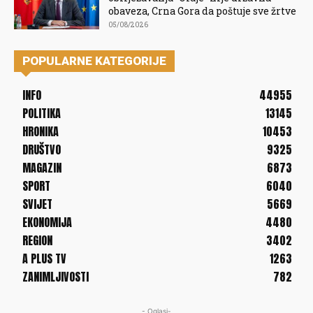
obaveza, Crna Gora da poštuje sve žrtve
05/08/2026
POPULARNE KATEGORIJE
INFO
44955
POLITIKA
13145
HRONIKA
10453
DRUŠTVO
9325
MAGAZIN
6873
SPORT
6040
SVIJET
5669
EKONOMIJA
4480
REGION
3402
A PLUS TV
1263
ZANIMLJIVOSTI
782
- Oglasi-