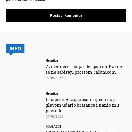
INFO
Hronika
Zvicer neće robijati 56 godina: Kazne
se ne sabiraju prostom računicom
07/08/2026
Hronika
Uhapšen Rožajac osumnjičen da je
glavom udario bratanca i nanio mu
povrede
07/08/2026
MAGAZIN