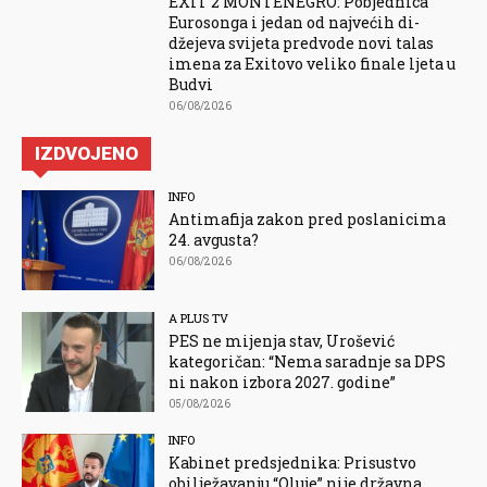
EXIT 2 MONTENEGRO: Pobjednica
Eurosonga i jedan od najvećih di-
džejeva svijeta predvode novi talas
imena za Exitovo veliko finale ljeta u
Budvi
06/08/2026
IZDVOJENO
INFO
Antimafija zakon pred poslanicima
24. avgusta?
06/08/2026
A PLUS TV
PES ne mijenja stav, Urošević
kategoričan: “Nema saradnje sa DPS
ni nakon izbora 2027. godine”
05/08/2026
INFO
Kabinet predsjednika: Prisustvo
obilježavanju “Oluje” nije državna