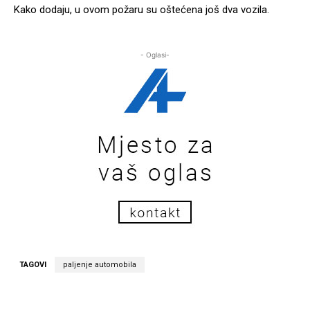
Kako dodaju, u ovom požaru su oštećena još dva vozila.
- Oglasi-
TAGOVI
paljenje automobila