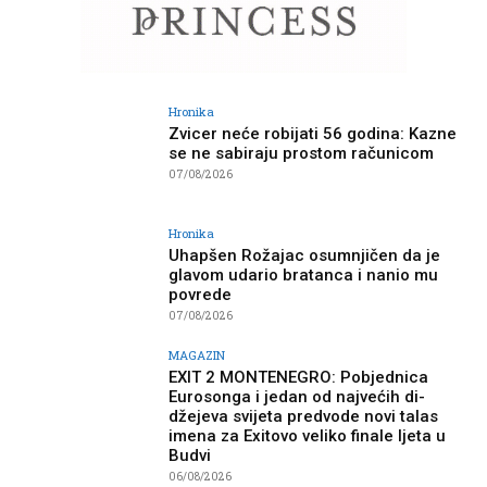
Hronika
Zvicer neće robijati 56 godina: Kazne
se ne sabiraju prostom računicom
07/08/2026
Hronika
Uhapšen Rožajac osumnjičen da je
glavom udario bratanca i nanio mu
povrede
07/08/2026
MAGAZIN
EXIT 2 MONTENEGRO: Pobjednica
Eurosonga i jedan od najvećih di-
džejeva svijeta predvode novi talas
imena za Exitovo veliko finale ljeta u
Budvi
06/08/2026