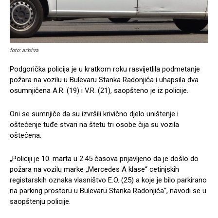
foto: arhiva
Podgorička policija je u kratkom roku rasvijetlila podmetanje
požara na vozilu u Bulevaru Stanka Radonjića i uhapsila dva
osumnjičena A.R. (19) i V.R. (21), saopšteno je iz policije.
Oni se sumnjiče da su izvršili krivično djelo uništenje i
oštećenje tuđe stvari na štetu tri osobe čija su vozila
oštećena.
„Policiji je 10. marta u 2.45 časova prijavljeno da je došlo do
požara na vozilu marke „Mercedes A klase“ cetinjskih
registarskih oznaka vlasništvo E.O. (25) a koje je bilo parkirano
na parking prostoru u Bulevaru Stanka Radonjića“, navodi se u
saopštenju policije.