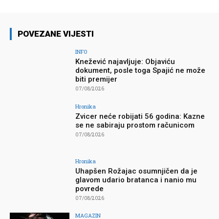
POVEZANE VIJESTI
INFO
Knežević najavljuje: Objaviću
dokument, posle toga Spajić ne može
biti premijer
07/08/2026
Hronika
Zvicer neće robijati 56 godina: Kazne
se ne sabiraju prostom računicom
07/08/2026
Hronika
Uhapšen Rožajac osumnjičen da je
glavom udario bratanca i nanio mu
povrede
07/08/2026
MAGAZIN