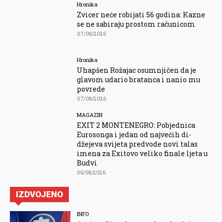
Hronika
Zvicer neće robijati 56 godina: Kazne
se ne sabiraju prostom računicom
07/08/2026
Hronika
Uhapšen Rožajac osumnjičen da je
glavom udario bratanca i nanio mu
povrede
07/08/2026
MAGAZIN
EXIT 2 MONTENEGRO: Pobjednica
Eurosonga i jedan od najvećih di-
džejeva svijeta predvode novi talas
imena za Exitovo veliko finale ljeta u
Budvi
06/08/2026
IZDVOJENO
INFO