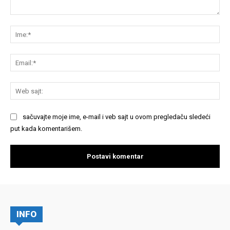
Komentariši:
Im
Em
We
saj
sačuvajte moje ime, e-mail i veb sajt u ovom pregledaču sledeći
put kada komentarišem.
INFO