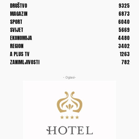
DRUŠTVO
9325
MAGAZIN
6873
SPORT
6040
SVIJET
5669
EKONOMIJA
4480
REGION
3402
A PLUS TV
1263
ZANIMLJIVOSTI
782
- Oglasi-