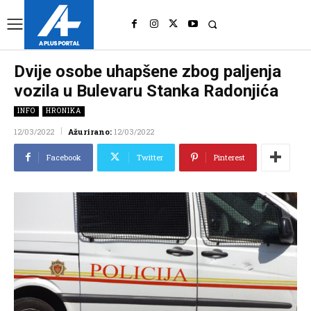
UK
LONDON NEWS
Dvije osobe uhapšene zbog paljenja
vozila u Bulevaru Stanka Radonjića
INFO
HRONIKA
12/03/2022
Ažurirano:
12/03/2022
Facebook
Twitter
Pinterest