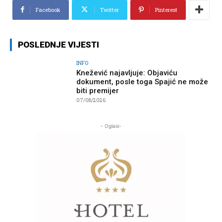
Facebook
Twitter
Pinterest
POSLEDNJE VIJESTI
INFO
Knežević najavljuje: Objaviću
dokument, posle toga Spajić ne može
biti premijer
07/08/2026
- Oglasi-