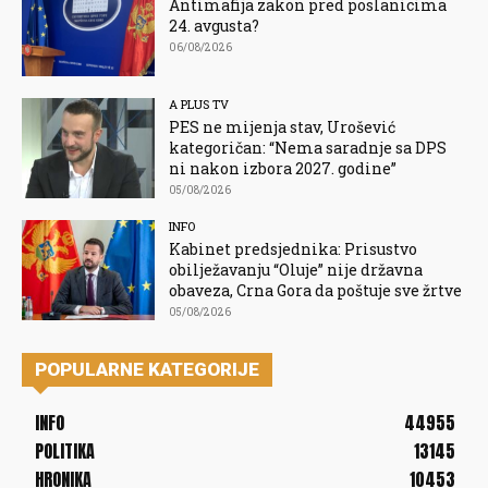
Antimafija zakon pred poslanicima
24. avgusta?
06/08/2026
A PLUS TV
PES ne mijenja stav, Urošević
kategoričan: “Nema saradnje sa DPS
ni nakon izbora 2027. godine”
05/08/2026
INFO
Kabinet predsjednika: Prisustvo
obilježavanju “Oluje” nije državna
obaveza, Crna Gora da poštuje sve žrtve
05/08/2026
POPULARNE KATEGORIJE
INFO
44955
POLITIKA
13145
HRONIKA
10453