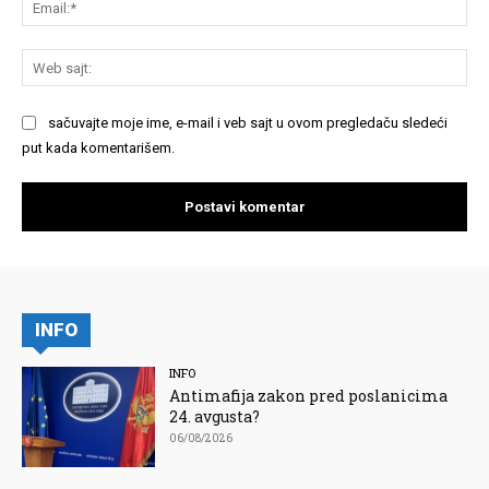
We
saj
sačuvajte moje ime, e-mail i veb sajt u ovom pregledaču sledeći
put kada komentarišem.
INFO
INFO
Antimafija zakon pred poslanicima
24. avgusta?
06/08/2026