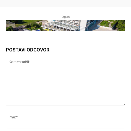
- Oglasi-
POSTAVI ODGOVOR
Komentariši:
Im
Em