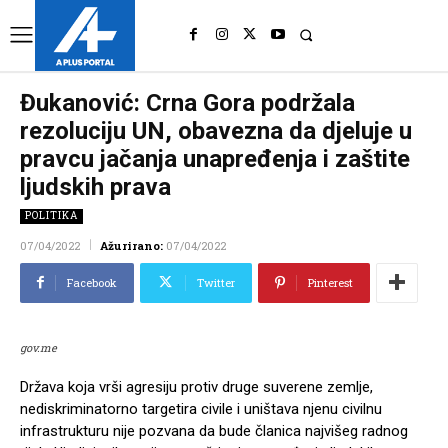
UK
LONDON NEWS
Đukanović: Crna Gora podržala
rezoluciju UN, obavezna da djeluje u
pravcu jačanja unapređenja i zaštite
ljudskih prava
POLITIKA
07/04/2022
Ažurirano:
07/04/2022
Facebook
Twitter
Pinterest
gov.me
Država koja vrši agresiju protiv druge suverene zemlje,
nediskriminatorno targetira civile i uništava njenu civilnu
infrastrukturu nije pozvana da bude članica najvišeg radnog