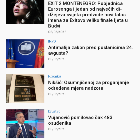
EXIT 2 MONTENEGRO: Pobjednica
Eurosonga i jedan od najvećih di-
džejeva svijeta predvode novi talas
imena za Exitovo veliko finale ljeta u
Budvi
06/08/2026
INFO
Antimafija zakon pred poslanicima 24.
avgusta?
06/08/2026
Hronika
Nikšić: Osumnjičenoj za proganjanje
određena mjera nadzora
06/08/2026
Društvo
Vujanović pomilovao čak 483
osuđenika
06/08/2026