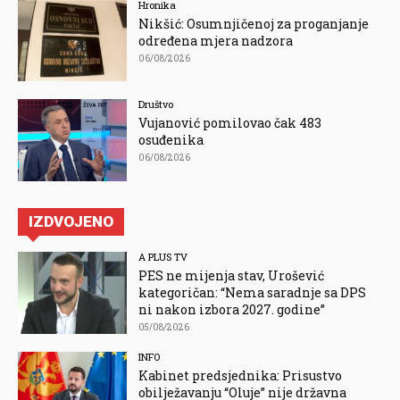
Hronika
Nikšić: Osumnjičenoj za proganjanje
određena mjera nadzora
06/08/2026
Društvo
Vujanović pomilovao čak 483
osuđenika
06/08/2026
IZDVOJENO
A PLUS TV
PES ne mijenja stav, Urošević
kategoričan: “Nema saradnje sa DPS
ni nakon izbora 2027. godine”
05/08/2026
INFO
Kabinet predsjednika: Prisustvo
obilježavanju “Oluje” nije državna