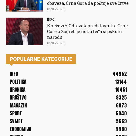
obaveza, Crna Gora da poštuje sve žrtve
05/08/2026
INFO
Knežević: Odlazak predstavnika Crne
Gore u Zagreb je nož u leđa srpskom
narodu
05/08/2026
POPULARNE KATEGORIJE
INFO
44952
POLITIKA
13144
HRONIKA
10451
DRUŠTVO
9325
MAGAZIN
6873
SPORT
6040
SVIJET
5669
EKONOMIJA
4480