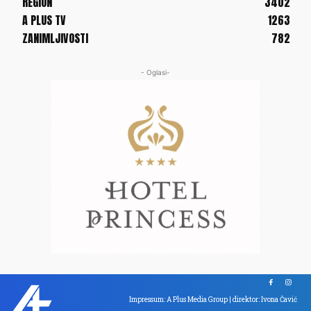
REGION
3402
A PLUS TV
1263
ZANIMLJIVOSTI
782
- Oglasi-
Impressum: A Plus Media Group | direktor: Ivona Čavić