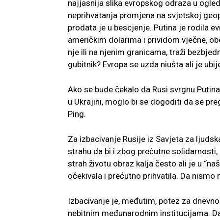
najjasnija slika evropskog odraza u ogled
neprihvatanja promjena na svjetskoj geopol
prodata je u bescjenje. Putina je rodila 
američkim dolarima i prividom vječne, obe
nje ili na njenim granicama, traži bezbje
gubitnik? Evropa se uzda niušta ali je ubij
Ako se bude čekalo da Rusi svrgnu Putina,
u Ukrajini, moglo bi se dogoditi da se p
Ping.
Za izbacivanje Rusije iz Savjeta za ljuds
strahu da bi i zbog prećutne solidarnosti
strah životu obraz kalja često ali je u “na
očekivala i prećutno prihvatila. Da nismo 
Izbacivanje je, međutim, potez za dnevno-
nebitnim međunarodnim institucijama. Da 