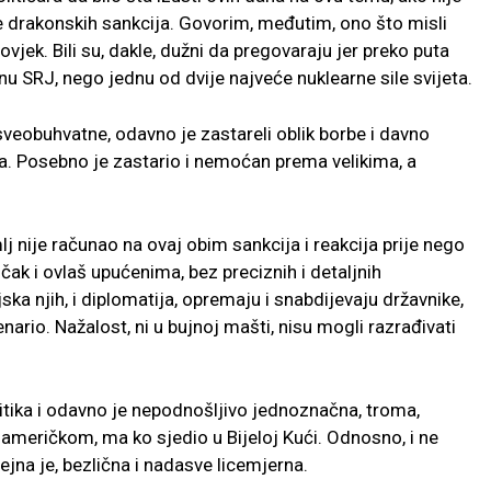
e drakonskih sankcija. Govorim, međutim, ono što misli
jek. Bili su, dakle, dužni da pregovaraju jer preko puta
nu SRJ, nego jednu od dvije najveće nuklearne sile svijeta.
i sveobuhvatne, odavno je zastareli oblik borbe i davno
ja. Posebno je zastario i nemoćan prema velikima, a
lj nije računao na ovaj obim sankcija i reakcija prije nego
 čak i ovlaš upućenima, bez preciznih i detaljnih
ska njih, i diplomatija, opremaju i snabdijevaju državnike,
ario. Nažalost, ni u bujnoj mašti, nisu mogli razrađivati
litika i odavno je nepodnošljivo jednoznačna, troma,
američkom, ma ko sjedio u Bijeloj Kući. Odnosno, i ne
ejna je, bezlična i nadasve licemjerna.