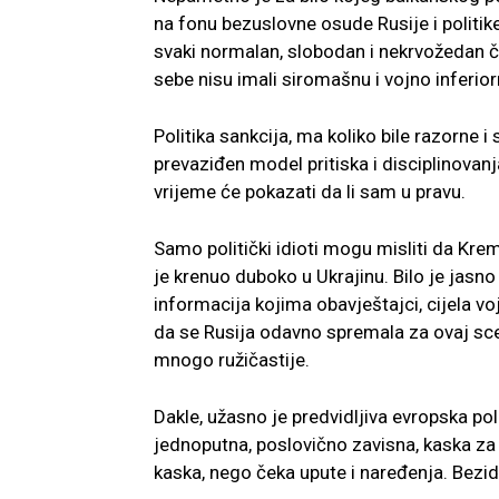
na fonu bezuslovne osude Rusije i politik
svaki normalan, slobodan i nekrvožedan čov
sebe nisu imali siromašnu i vojno inferior
Politika sankcija, ma koliko bile razorne 
prevaziđen model pritiska i disciplinovan
vrijeme će pokazati da li sam u pravu.
Samo politički idioti mogu misliti da Krem
je krenuo duboko u Ukrajinu. Bilo je jasno
informacija kojima obavještajci, cijela voj
da se Rusija odavno spremala za ovaj scen
mnogo ružičastije.
Dakle, užasno je predvidljiva evropska po
jednoputna, poslovično zavisna, kaska za 
kaska, nego čeka upute i naređenja. Bezid