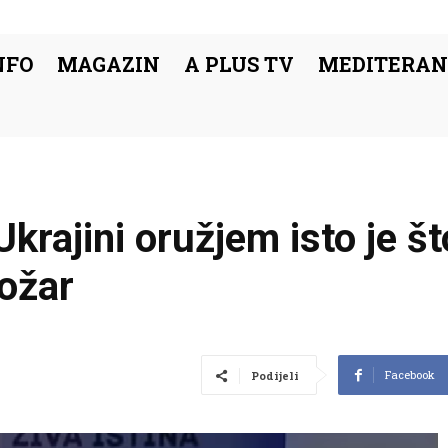
NFO
MAGAZIN
A PLUS TV
MEDITERAN
rajini oružjem isto je što
požar
Facebook
Podijeli