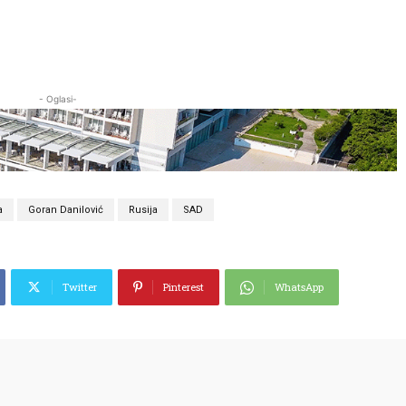
- Oglasi-
a
Goran Danilović
Rusija
SAD
Twitter
Pinterest
WhatsApp