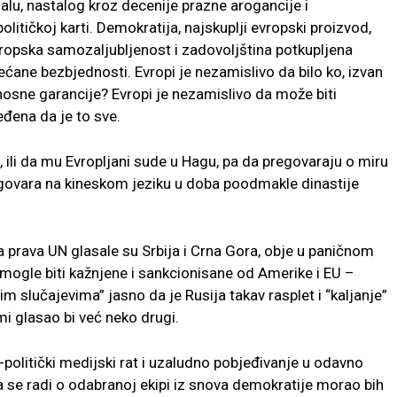
alu, nastalog kroz decenije prazne arogancije i
itičkoj karti. Demokratija, najskuplji evropski proizvod,
evropska samozaljubljenost i zadovoljština potkupljena
ćane bezbjednosti. Evropi je nezamislivo da bilo ko, izvan
dnosne garancije? Evropi je nezamislivo da može biti
eđena da je to sve.
 ili da mu Evropljani sude u Hagu, pa da pregovaraju o miru
regovara na kineskom jeziku u doba poodmakle dinastije
ka prava UN glasale su Srbija i Crna Gora, obje u paničnom
, mogle biti kažnjene i sankcionisane od Amerike i EU –
šim slučajevima” jasno da je Rusija takav rasplet i “kaljanje”
mi glasao bi već neko drugi.
politički medijski rat i uzaludno pobjeđivanje u odavno
se radi o odabranoj ekipi iz snova demokratije morao bih