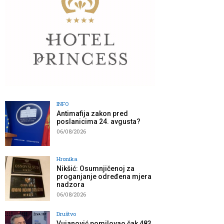
INFO
Antimafija zakon pred
poslanicima 24. avgusta?
06/08/2026
Hronika
Nikšić: Osumnjičenoj za
proganjanje određena mjera
nadzora
06/08/2026
Društvo
Vujanović pomilovao čak 483