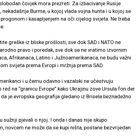
 i slobodan čovjek mora prezreti. Za izbacivanje Rusije
, nekadašnje Burme, u kojoj vlada vojna hunta i u kojoj se
sa progonom i kasapljenjem na oči cijelog svijeta. Ne treba
je.
stite greške iz bliske prošlosti, sve dok SAD i NATO ne
arodno pravo i poredak, sve dok se ne vratimo izvornim
aca, Afrikanaca, Latino i Južnoamerikanaca, ne budu važni
širom svijeta prema Evropi i mržnja prema SAD.
merikanci i u čemu odavno i vazalski ne učestvuju
 red na “granicu Evrope” kako Ukrajinu zove Ursula fon der
je da je evropska geografija gledano iz Brisela beznadežno
 sužnji pjevali o njoj. I onda i danas nije skupo
m, novcem ne može da se kupi ništa, postane bezvrijedan