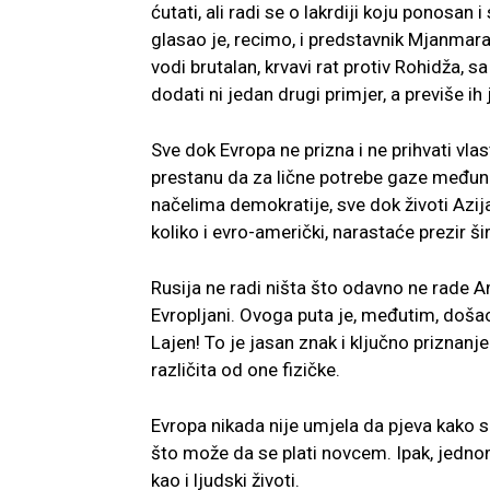
ćutati, ali radi se o lakrdiji koju ponosan
glasao je, recimo, i predstavnik Mjanmara
vodi brutalan, krvavi rat protiv Rohidža, 
dodati ni jedan drugi primjer, a previše ih 
Sve dok Evropa ne prizna i ne prihvati vla
prestanu da za lične potrebe gaze međun
načelima demokratije, sve dok životi Azij
koliko i evro-američki, narastaće prezir 
Rusija ne radi ništa što odavno ne rade A
Evropljani. Ovoga puta je, međutim, došao
Lajen! To je jasan znak i ključno priznan
različita od one fizičke.
Evropa nikada nije umjela da pjeva kako su
što može da se plati novcem. Ipak, jedno
kao i ljudski životi.