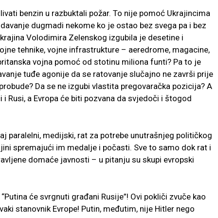
livati benzin u razbuktali požar. To nije pomoć Ukrajincima
 dodavanje dugmadi nekome ko je ostao bez svega pa i bez
rajina Volodimira Zelenskog izgubila je desetine i
vojne tehnike, vojne infrastrukture – aeredrome, magacine,
britanska vojna pomoć od stotinu miliona funti? Pa to je
avanje tuđe agonije da se ratovanje slučajno ne završi prije
i probude? Da se ne izgubi vlastita pregovaračka pozicija? A
i Rusi, a Evropa će biti pozvana da svjedoči i štogod
j paralelni, medijski, rat za potrebe unutrašnjeg političkog
jini spremajući im medalje i počasti. Sve to samo dok rat i
travljene domaće javnosti – u pitanju su skupi evropski
”, “Putina će svrgnuti građani Rusije”! Ovi pokliči zvuče kao
 svaki stanovnik Evrope! Putin, međutim, nije Hitler nego