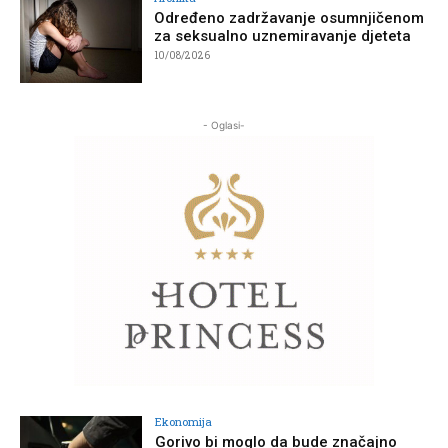
Određeno zadržavanje osumnjičenom
za seksualno uznemiravanje djeteta
10/08/2026
- Oglasi-
Ekonomija
Gorivo bi moglo da bude značajno