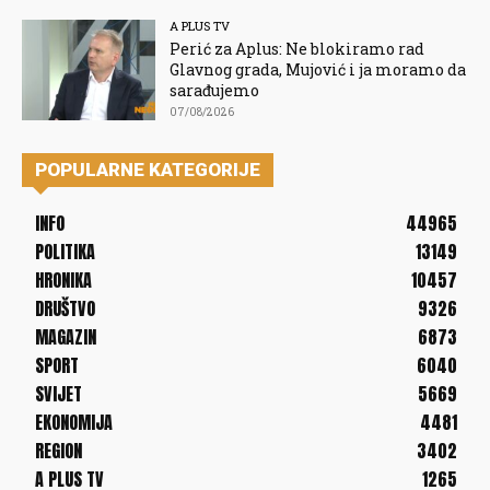
A PLUS TV
Perić za Aplus: Ne blokiramo rad
Glavnog grada, Mujović i ja moramo da
sarađujemo
07/08/2026
POPULARNE KATEGORIJE
INFO
44965
POLITIKA
13149
HRONIKA
10457
DRUŠTVO
9326
MAGAZIN
6873
SPORT
6040
SVIJET
5669
EKONOMIJA
4481
REGION
3402
A PLUS TV
1265