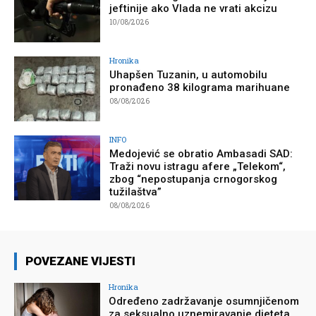
jeftinije ako Vlada ne vrati akcizu
10/08/2026
Hronika
Uhapšen Tuzanin, u automobilu
pronađeno 38 kilograma marihuane
08/08/2026
INFO
Medojević se obratio Ambasadi SAD:
Traži novu istragu afere „Telekom“,
zbog “nepostupanja crnogorskog
tužilaštva”
08/08/2026
POVEZANE VIJESTI
Hronika
Određeno zadržavanje osumnjičenom
za seksualno uznemiravanje djeteta