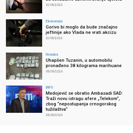
10/08/2026
Ekonomija
Gorivo bi moglo da bude značajno
jeftinije ako Vlada ne vrati akcizu
10/08/2026
Hronika
Uhapšen Tuzanin, u automobilu
pronađeno 38 kilograma marihuane
08/08/2026
INFO
Medojević se obratio Ambasadi SAD:
Traži novu istragu afere „Telekom“,
zbog “nepostupanja crnogorskog
tužilaštva”
08/08/2026