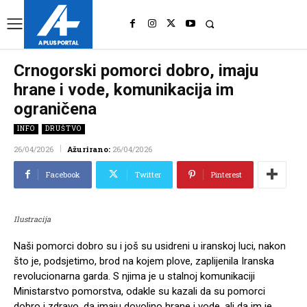
UK
LONDON NEWS
Crnogorski pomorci dobro, imaju
hrane i vode, komunikacija im
ograničena
INFO
DRUŠTVO
26/04/2026
Ažurirano:
26/04/2026
Facebook
Twitter
Pinterest
Ilustracija
Naši pomorci dobro su i još su usidreni u iranskoj luci, nakon
što je, podsjetimo, brod na kojem plove, zaplijenila Iranska
revolucionarna garda. S njima je u stalnoj komunikaciji
Ministarstvo pomorstva, odakle su kazali da su pomorci
dobro i zdravo, da imaju dovoljno hrane i vode, ali da im je