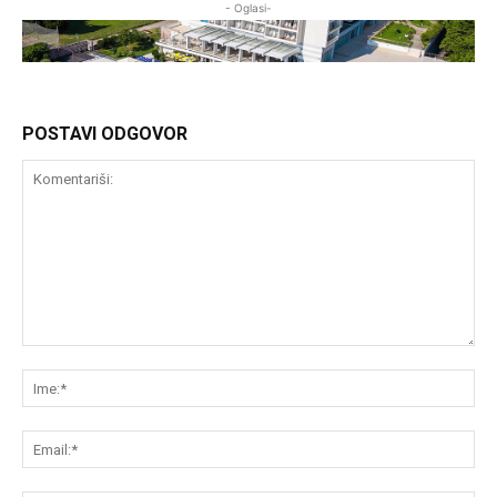
- Oglasi-
POSTAVI ODGOVOR
Komentariši:
Im
Em