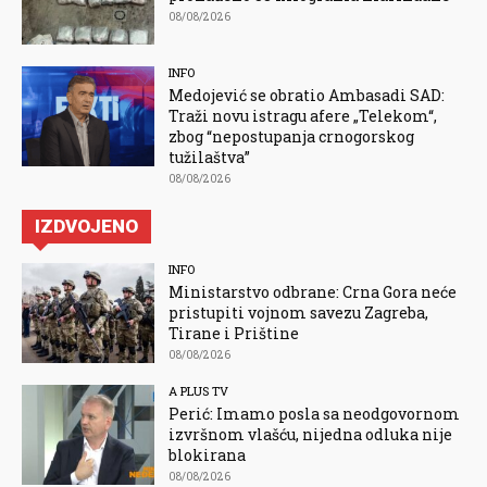
08/08/2026
INFO
Medojević se obratio Ambasadi SAD:
Traži novu istragu afere „Telekom“,
zbog “nepostupanja crnogorskog
tužilaštva”
08/08/2026
IZDVOJENO
INFO
Ministarstvo odbrane: Crna Gora neće
pristupiti vojnom savezu Zagreba,
Tirane i Prištine
08/08/2026
A PLUS TV
Perić: Imamo posla sa neodgovornom
izvršnom vlašću, nijedna odluka nije
blokirana
08/08/2026