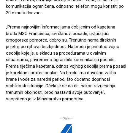
komunikacija ograničena, odnosno, telefon mogu koristiti po
20 minuta dnevno.
„Prema najnovijim informacijama dobijenim od kapetana
broda MSC Francesca, svi članovi posade, uključujući
crnogorske pomorce, dobro su. Trenutno nema direktnih
prijetnji po njihovu bezbjednost. Na brodu je prisutno vojno
osoblje koje je, u skladu sa procedurama u ovakvim
situacijama, privremeno ograničilo komunikaciju posade.
Prema riječima kapetana, odnos vojnog osoblja prema posadi
je korektan i profesionalan. Na brodu ima dovoljno zaliha
hrane i vode za naredni period, što dodatno doprinosi
stabilnosti situacije. Očekuje se da će, nakon razrješenja
trenutnih okolnosti, brod nastaviti svoje putovanje“,
saopšteno je iz Ministarstva pomorstva.
- Oglasi-