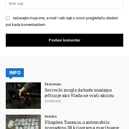
We
saj
sačuvajte moje ime, e-mail i veb sajt u ovom pregledaču sledeći
put kada komentarišem.
INFO
Ekonomija
Gorivo bi moglo da bude značajno
jeftinije ako Vlada ne vrati akcizu
10/08/2026
Hronika
Uhapšen Tuzanin, u automobilu
pronađeno 38 kilograma marihuane