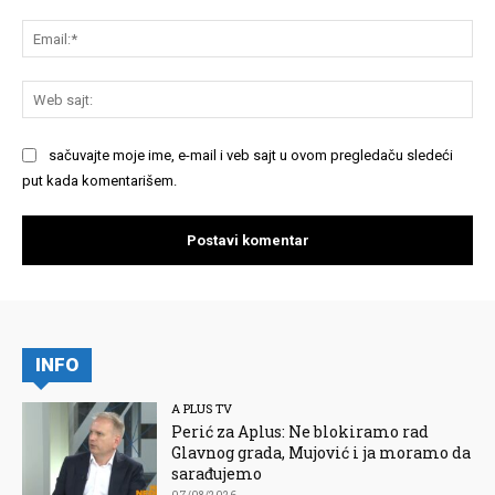
Em
We
saj
sačuvajte moje ime, e-mail i veb sajt u ovom pregledaču sledeći
put kada komentarišem.
INFO
A PLUS TV
Perić za Aplus: Ne blokiramo rad
Glavnog grada, Mujović i ja moramo da
sarađujemo