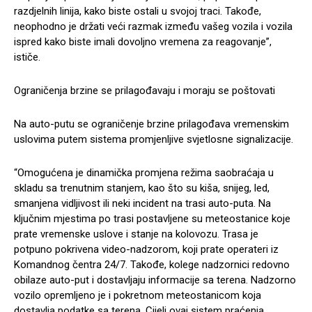
razdjelnih linija, kako biste ostali u svojoj traci. Takođe,
neophodno je držati veći razmak između vašeg vozila i vozila
ispred kako biste imali dovoljno vremena za reagovanje”,
ističe.
Ograničenja brzine se prilagođavaju i moraju se poštovati
Na auto-putu se ograničenje brzine prilagođava vremenskim
uslovima putem sistema promjenljive svjetlosne signalizacije.
“Omogućena je dinamička promjena režima saobraćaja u
skladu sa trenutnim stanjem, kao što su kiša, snijeg, led,
smanjena vidljivost ili neki incident na trasi auto-puta. Na
ključnim mjestima po trasi postavljene su meteostanice koje
prate vremenske uslove i stanje na kolovozu. Trasa je
potpuno pokrivena video-nadzorom, koji prate operateri iz
Komandnog čentra 24/7. Takođe, kolege nadzornici redovno
obilaze auto-put i dostavljaju informacije sa terena. Nadzorno
vozilo opremljeno je i pokretnom meteostanicom koja
dostavlja podatke sa terena. Cijeli ovaj sistem praćenja