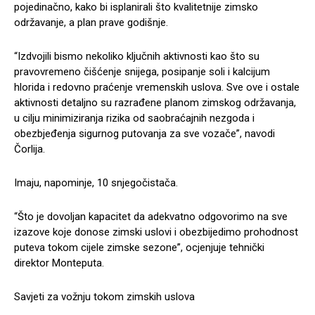
pojedinačno, kako bi isplanirali što kvalitetnije zimsko
održavanje, a plan prave godišnje.
“Izdvojili bismo nekoliko ključnih aktivnosti kao što su
pravovremeno čišćenje snijega, posipanje soli i kalcijum
hlorida i redovno praćenje vremenskih uslova. Sve ove i ostale
aktivnosti detaljno su razrađene planom zimskog održavanja,
u cilju minimiziranja rizika od saobraćajnih nezgoda i
obezbjeđenja sigurnog putovanja za sve vozače”, navodi
Čorlija.
Imaju, napominje, 10 snjegočistača.
“Što je dovoljan kapacitet da adekvatno odgovorimo na sve
izazove koje donose zimski uslovi i obezbijedimo prohodnost
puteva tokom cijele zimske sezone”, ocjenjuje tehnički
direktor Monteputa.
Savjeti za vožnju tokom zimskih uslova