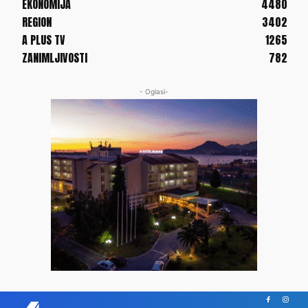
EKONOMIJA
4480
REGION
3402
A PLUS TV
1265
ZANIMLJIVOSTI
782
- Oglasi-