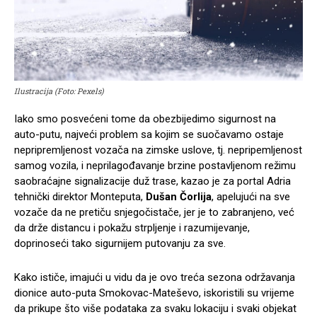
Ilustracija (Foto: Pexels)
Iako smo posvećeni tome da obezbijedimo sigurnost na
auto-putu, najveći problem sa kojim se suočavamo ostaje
nepripremljenost vozača na zimske uslove, tj. nepripemljenost
samog vozila, i neprilagođavanje brzine postavljenom režimu
saobraćajne signalizacije duž trase, kazao je za portal Adria
tehnički direktor Monteputa,
Dušan Čorlija
, apelujući na sve
vozače da ne pretiču snjegočistače, jer je to zabranjeno, već
da drže distancu i pokažu strpljenje i razumijevanje,
doprinoseći tako sigurnijem putovanju za sve.
Kako ističe, imajući u vidu da je ovo treća sezona održavanja
dionice auto-puta Smokovac-Mateševo, iskoristili su vrijeme
da prikupe što više podataka za svaku lokaciju i svaki objekat