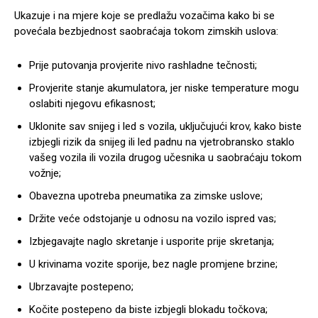
Ukazuje i na mjere koje se predlažu vozačima kako bi se
povećala bezbjednost saobraćaja tokom zimskih uslova:
Prije putovanja provjerite nivo rashladne tečnosti;
Provjerite stanje akumulatora, jer niske temperature mogu
oslabiti njegovu efikasnost;
Uklonite sav snijeg i led s vozila, uključujući krov, kako biste
izbjegli rizik da snijeg ili led padnu na vjetrobransko staklo
vašeg vozila ili vozila drugog učesnika u saobraćaju tokom
vožnje;
Obavezna upotreba pneumatika za zimske uslove;
Držite veće odstojanje u odnosu na vozilo ispred vas;
Izbjegavajte naglo skretanje i usporite prije skretanja;
U krivinama vozite sporije, bez nagle promjene brzine;
Ubrzavajte postepeno;
Kočite postepeno da biste izbjegli blokadu točkova;