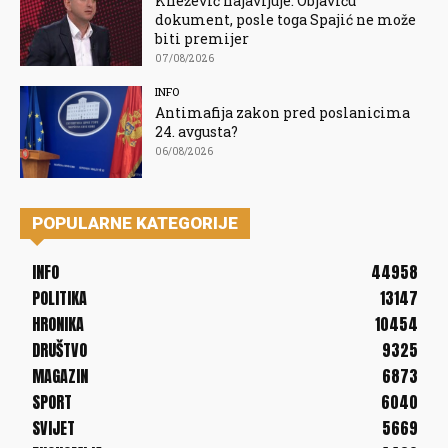
Knežević najavljuje: Objaviću
dokument, posle toga Spajić ne može
biti premijer
07/08/2026
INFO
Antimafija zakon pred poslanicima
24. avgusta?
06/08/2026
POPULARNE KATEGORIJE
INFO
44958
POLITIKA
13147
HRONIKA
10454
DRUŠTVO
9325
MAGAZIN
6873
SPORT
6040
SVIJET
5669