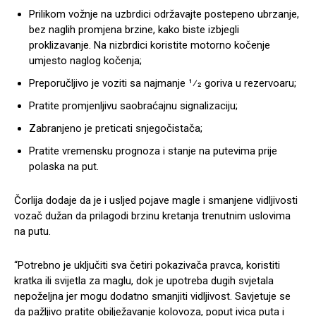
Prilikom vožnje na uzbrdici održavajte postepeno ubrzanje,
bez naglih promjena brzine, kako biste izbjegli
proklizavanje. Na nizbrdici koristite motorno kočenje
umjesto naglog kočenja;
Preporučljivo je voziti sa najmanje 1⁄2 goriva u rezervoaru;
Pratite promjenljivu saobraćajnu signalizaciju;
Zabranjeno je preticati snjegočistača;
Pratite vremensku prognoza i stanje na putevima prije
polaska na put.
Čorlija dodaje da je i usljed pojave magle i smanjene vidljivosti
vozač dužan da prilagodi brzinu kretanja trenutnim uslovima
na putu.
“Potrebno je uključiti sva četiri pokazivača pravca, koristiti
kratka ili svijetla za maglu, dok je upotreba dugih svjetala
nepoželjna jer mogu dodatno smanjiti vidljivost. Savjetuje se
da pažljivo pratite obilježavanje kolovoza, poput ivica puta i