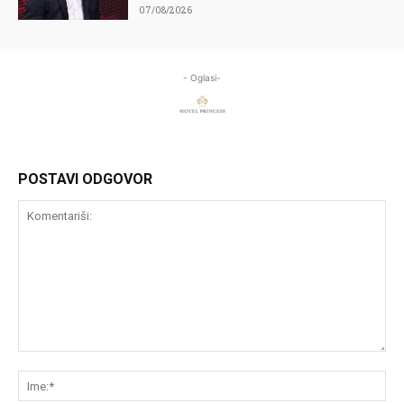
07/08/2026
- Oglasi-
POSTAVI ODGOVOR
Komentariši:
Im