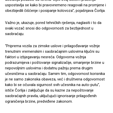
uspostavlja se kako bi pravovremeno reagovali na promjene i
obezbijedili čišćenje i posipanje kolovoza”, pojašnjava Čorlija.
Važno je, ukazuje, pored tehničkih rješenja, naglasiti i to da
svaki vozač snosi dio odgovornosti za bezbjednost u
saobraćaju.
“Priprema vozila za zimske uslove i prilagođavanje vožnje
trenutnim vremenskim i saobraćajnim uslovima ključni su
faktori u izbjegavanju nesreća. Odgovorna vožnja
podrazumijeva i poštovanje signalizačije, smanjenje brzine u
nepovoljnim uslovima i dodatnu pažnju prema drugim
učesničima u saobraćaju. Samim tim, odgovornost korisnika
je ne samo zakonska obaveza, već i društvena odgovornost
kako bi se očuvala sigurnost svih učesnika na auto-putu”,
ističe Čorlija i zaključuje da su kazne za nepoštovanje
saobraćajnih pravila, uključujući ignorisanje prilagođenih
ograničenja brzine, predviđene zakonom.