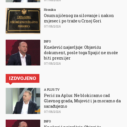
07/08/2026
Hronika
Osumnjičenog za silovanje i nakon
mjesec i po traže u Crnoj Gori
07/08/2026
INFO
Knežević najavljuje: Objaviću
dokument, posle toga Spajić ne može
biti premijer
07/08/2026
IZDVOJENO
A PLUS TV
Perić za Aplus: Ne blokiramo rad
Glavnog grada, Mujović i ja moramo da
sarađujemo
07/08/2026
INFO