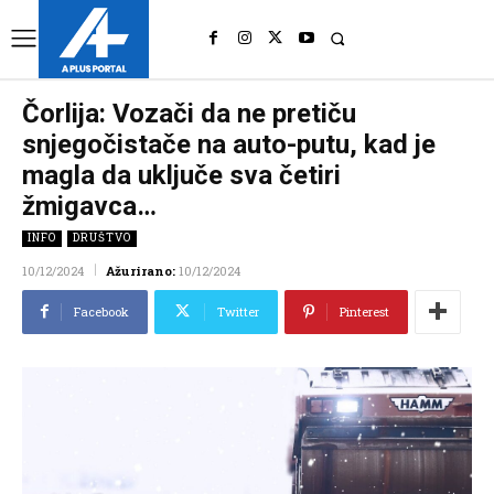
UK
LONDON NEWS
Čorlija: Vozači da ne pretiču
snjegočistače na auto-putu, kad je
magla da uključe sva četiri
žmigavca…
INFO
DRUŠTVO
10/12/2024
Ažurirano:
10/12/2024
Facebook
Twitter
Pinterest