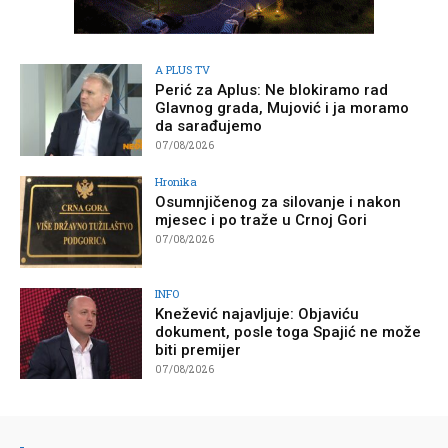
A PLUS TV
Perić za Aplus: Ne blokiramo rad
Glavnog grada, Mujović i ja moramo
da sarađujemo
07/08/2026
Hronika
Osumnjičenog za silovanje i nakon
mjesec i po traže u Crnoj Gori
07/08/2026
INFO
Knežević najavljuje: Objaviću
dokument, posle toga Spajić ne može
biti premijer
07/08/2026