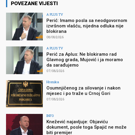
POVEZANE VIJESTI
A PLUS TV
Perić: Imamo posla sa neodgovornom
izvršnom vlašću, nijedna odluka nije
blokirana
08/08/2026
A PLUS TV
Perić za Aplus: Ne blokiramo rad
Glavnog grada, Mujović i ja moramo
da sarađujemo
07/08/2026
Hronika
Osumnjičenog za silovanje i nakon
mjesec i po traže u Crnoj Gori
07/08/2026
INFO
Knežević najavljuje: Objaviću
dokument, posle toga Spajić ne može
biti premijer