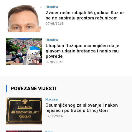
Hronika
Zvicer neće robijati 56 godina: Kazne
se ne sabiraju prostom računicom
07/08/2026
Hronika
Uhapšen Rožajac osumnjičen da je
glavom udario bratanca i nanio mu
povrede
07/08/2026
POVEZANE VIJESTI
Hronika
Osumnjičenog za silovanje i nakon
mjesec i po traže u Crnoj Gori
07/08/2026