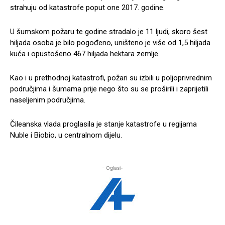
strahuju od katastrofe poput one 2017. godine.
U šumskom požaru te godine stradalo je 11 ljudi, skoro šest
hiljada osoba je bilo pogođeno, uništeno je više od 1,5 hiljada
kuća i opustošeno 467 hiljada hektara zemlje.
Kao i u prethodnoj katastrofi, požari su izbili u poljoprivrednim
područjima i šumama prije nego što su se proširili i zaprijetili
naseljenim područjima.
Čileanska vlada proglasila je stanje katastrofe u regijama
Nuble i Biobio, u centralnom dijelu.
- Oglasi-