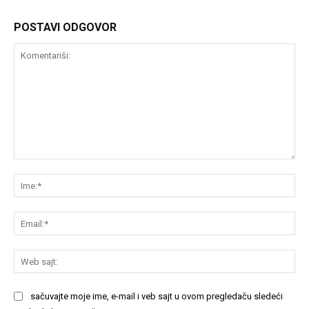
POSTAVI ODGOVOR
Komentariši:
Im
Em
We
saj
sačuvajte moje ime, e-mail i veb sajt u ovom pregledaču sledeći