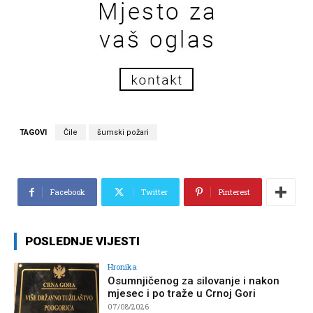
TAGOVI
Čile
šumski požari
Facebook
Twitter
Pinterest
POSLEDNJE VIJESTI
Hronika
Osumnjičenog za silovanje i nakon
mjesec i po traže u Crnoj Gori
07/08/2026