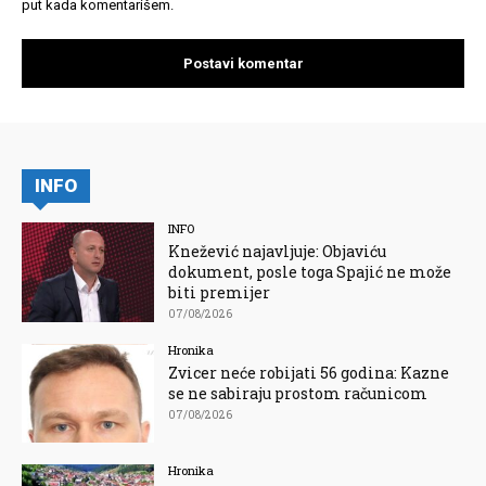
put kada komentarišem.
INFO
INFO
Knežević najavljuje: Objaviću
dokument, posle toga Spajić ne može
biti premijer
07/08/2026
Hronika
Zvicer neće robijati 56 godina: Kazne
se ne sabiraju prostom računicom
07/08/2026
Hronika