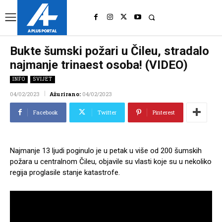
UK
LONDON NEWS
Bukte šumski požari u Čileu, stradalo
najmanje trinaest osoba! (VIDEO)
INFO
SVIJET
04/02/2023
Ažurirano:
04/02/2023
Facebook
Twitter
Pinterest
Najmanje 13 ljudi poginulo je u petak u više od 200 šumskih
požara u centralnom Čileu, objavile su vlasti koje su u nekoliko
regija proglasile stanje katastrofe.