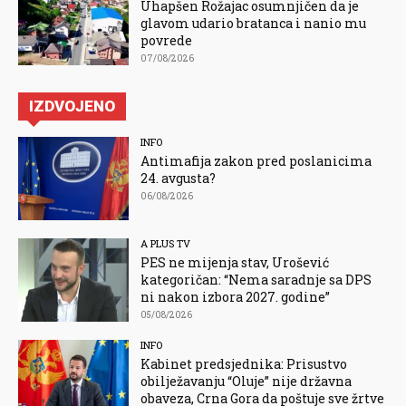
Uhapšen Rožajac osumnjičen da je
glavom udario bratanca i nanio mu
povrede
07/08/2026
IZDVOJENO
INFO
Antimafija zakon pred poslanicima
24. avgusta?
06/08/2026
A PLUS TV
PES ne mijenja stav, Urošević
kategoričan: “Nema saradnje sa DPS
ni nakon izbora 2027. godine”
05/08/2026
INFO
Kabinet predsjednika: Prisustvo
obilježavanju “Oluje” nije državna
obaveza, Crna Gora da poštuje sve žrtve