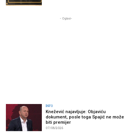
- Oglasi-
INFO
Knežević najavljuje: Objaviću
dokument, posle toga Spajić ne može
biti premijer
07/08/2026