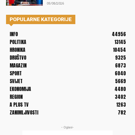
05/08/2026
POPULARNE KATEGORIJE
INFO
44956
POLITIKA
13145
HRONIKA
10454
DRUŠTVO
9325
MAGAZIN
6873
SPORT
6040
SVIJET
5669
EKONOMIJA
4480
REGION
3402
A PLUS TV
1263
ZANIMLJIVOSTI
782
- Oglasi-