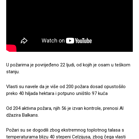
U požarima je povrijeđeno 22 ljudi, od kojih je osam u teškom
stanju.
Vlasti su navele da je više od 200 požara dosad opustošilo
preko 40 hiljada hektara i potpuno uništilo 97 kuća
Od 204 aktivna požara, njih 56 je izvan kontrole, prenosi Al
džazira Balkans.
Požari su se dogodili zbog ekstremnog toplotnog talasa s
temperaturama blizu 40 stepeni Celzijusa, zbog čega vlasti