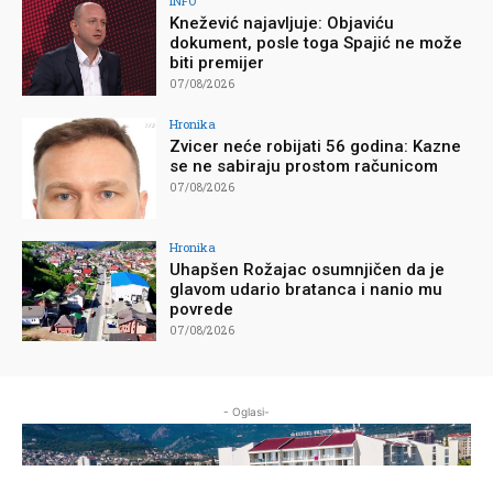
INFO
Knežević najavljuje: Objaviću
dokument, posle toga Spajić ne može
biti premijer
07/08/2026
Hronika
Zvicer neće robijati 56 godina: Kazne
se ne sabiraju prostom računicom
07/08/2026
Hronika
Uhapšen Rožajac osumnjičen da je
glavom udario bratanca i nanio mu
povrede
07/08/2026
- Oglasi-