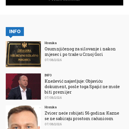
INFO
Hronika
Osumnjičenog za silovanje i nakon
mjesec i po traže u Crnoj Gori
07/08/2026
INFO
Knežević najavljuje: Objaviću
dokument, posle toga Spajić ne može
biti premijer
07/08/2026
Hronika
Zvicer neće robijati 56 godina: Kazne
se ne sabiraju prostom računicom
07/08/2026