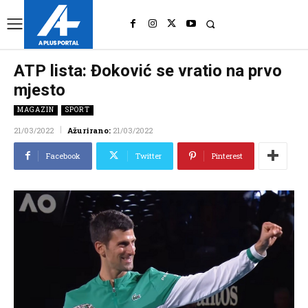
UK
LONDON NEWS
ATP lista: Đoković se vratio na prvo
mjesto
MAGAZIN
SPORT
21/03/2022
Ažurirano:
21/03/2022
Facebook
Twitter
Pinterest