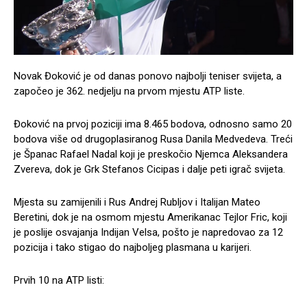
Novak Đoković je od danas ponovo najbolji teniser svijeta, a
započeo je 362. nedjelju na prvom mjestu ATP liste.
Đoković na prvoj poziciji ima 8.465 bodova, odnosno samo 20
bodova više od drugoplasiranog Rusa Danila Medvedeva. Treći
je Španac Rafael Nadal koji je preskočio Njemca Aleksandera
Zvereva, dok je Grk Stefanos Cicipas i dalje peti igrač svijeta.
Mjesta su zamijenili i Rus Andrej Rubljov i Italijan Mateo
Beretini, dok je na osmom mjestu Amerikanac Tejlor Fric, koji
je poslije osvajanja Indijan Velsa, pošto je napredovao za 12
pozicija i tako stigao do najboljeg plasmana u karijeri.
Prvih 10 na ATP listi: