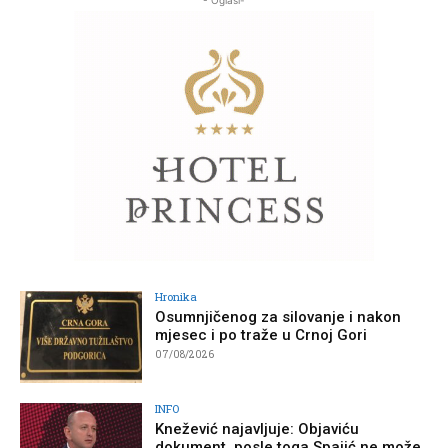
Hronika
Osumnjičenog za silovanje i nakon
mjesec i po traže u Crnoj Gori
07/08/2026
INFO
Knežević najavljuje: Objaviću
dokument, posle toga Spajić ne može