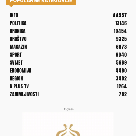
POPULARNE KATEGORIJE
INFO
44957
POLITIKA
13146
HRONIKA
10454
DRUŠTVO
9325
MAGAZIN
6873
SPORT
6040
SVIJET
5669
EKONOMIJA
4480
REGION
3402
A PLUS TV
1264
ZANIMLJIVOSTI
782
- Oglasi-