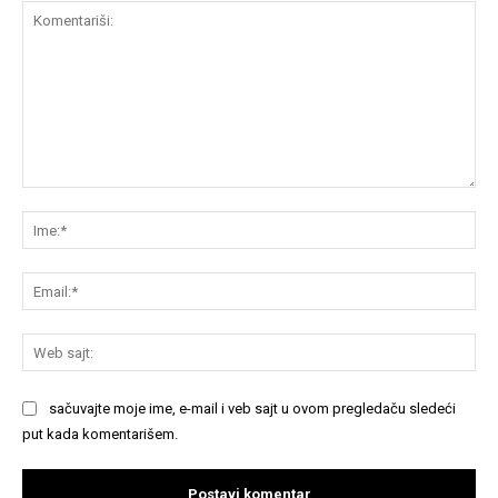
Komentariši:
Im
Em
We
saj
sačuvajte moje ime, e-mail i veb sajt u ovom pregledaču sledeći
put kada komentarišem.