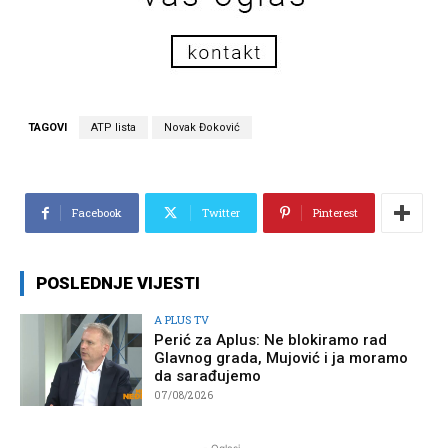
TAGOVI
ATP lista
Novak Đoković
Facebook
Twitter
Pinterest
POSLEDNJE VIJESTI
A PLUS TV
Perić za Aplus: Ne blokiramo rad
Glavnog grada, Mujović i ja moramo
da sarađujemo
07/08/2026
- Oglasi-