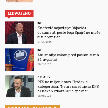
IZDVOJENO
INFO
Knežević najavljuje: Objaviću
dokument, posle toga Spajić ne može
biti premijer
07/08/2026
INFO
Antimafija zakon pred poslanicima
24. avgusta?
06/08/2026
A PLUS TV
PES ne mijenja stav, Urošević
kategoričan: “Nema saradnje sa DPS
ni nakon izbora 2027. godine”
05/08/2026