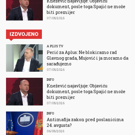
Knežević najavljuje: Objaviću
dokument, posle toga Spajić ne može
biti premijer
07/08/2026
IZDVOJENO
A PLUS TV
Perić za Aplus: Ne blokiramo rad
Glavnog grada, Mujović i ja moramo da
sarađujemo
07/08/2026
INFO
Knežević najavljuje: Objaviću
dokument, posle toga Spajić ne može
biti premijer
07/08/2026
INFO
Antimafija zakon pred poslanicima
24. avgusta?
06/08/2026