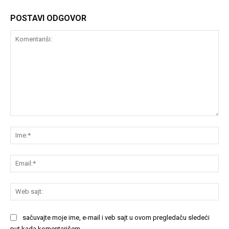
POSTAVI ODGOVOR
Komentariši:
Im
Em
We
saj
sačuvajte moje ime, e-mail i veb sajt u ovom pregledaču sledeći
put kada komentarišem.