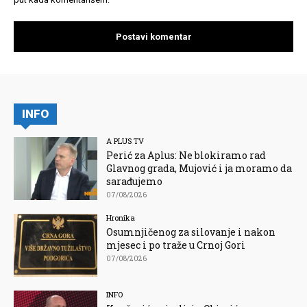
INFO
A PLUS TV
Perić za Aplus: Ne blokiramo rad
Glavnog grada, Mujović i ja moramo da
sarađujemo
07/08/2026
Hronika
Osumnjičenog za silovanje i nakon
mjesec i po traže u Crnoj Gori
07/08/2026
INFO