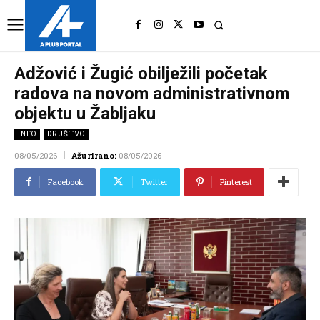
UK
LONDON NEWS
Adžović i Žugić obilježili početak
radova na novom administrativnom
objektu u Žabljaku
INFO
DRUŠTVO
08/05/2026
Ažurirano:
08/05/2026
Facebook
Twitter
Pinterest