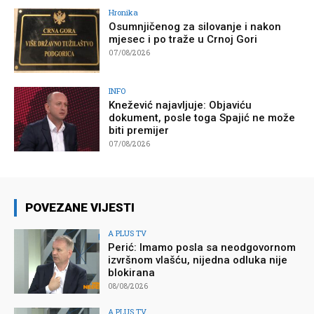
Hronika
Osumnjičenog za silovanje i nakon
mjesec i po traže u Crnoj Gori
07/08/2026
INFO
Knežević najavljuje: Objaviću
dokument, posle toga Spajić ne može
biti premijer
07/08/2026
POVEZANE VIJESTI
A PLUS TV
Perić: Imamo posla sa neodgovornom
izvršnom vlašću, nijedna odluka nije
blokirana
08/08/2026
A PLUS TV