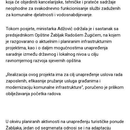
koja će objediniti kancelarijske, tehničke i prateće sadržaje
neophodne za svakodnevno funkcionisanje službi zaduženih
za komunalne djelatnosti i vodosnabdijevanje.
Tokom posjete, ministarka Adžović održala je i sastanak sa
predsjednikom Opštine Žabljak Radošem Žugićem, na kojem
je razgovarano o aktuelnim i planiranim infrastrukturnim
projektima, kao i o daljim mogućnostima unapređenja
saradnje između državnog i lokalnog nivoa u cilju
ravnomjernog razvoja sjevernih opština.
„Realizacija ovog projekta ima za cilj unapređenje uslova rada
zaposlenih, efikasnije pružanje usluga građanima i
modernizaciju komunalne infrastrukture“, poručeno je prilikom
obilježavanja početka radova.
U okviru planiranih aktivnosti na unapređenju turističke ponude
Žabljaka, jedan od segmenata odnosi se i na adaptaciju