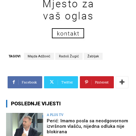
TAGOVI
Majda Adžović
Radoš Žugić
Žabljak
Facebook
Twitter
Pinterest
POSLEDNJE VIJESTI
A PLUS TV
Perić: Imamo posla sa neodgovornom
izvršnom vlašću, nijedna odluka nije
blokirana