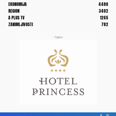
EKONOMIJA
4480
REGION
3402
A PLUS TV
1265
ZANIMLJIVOSTI
782
- Oglasi-