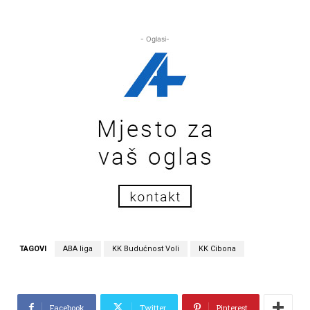
- Oglasi-
TAGOVI
ABA liga
KK Budućnost Voli
KK Cibona
Facebook
Twitter
Pinterest