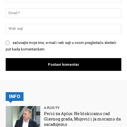
Em
We
saj
sačuvajte moje ime, e-mail i veb sajt u ovom pregledaču sledeći
put kada komentarišem.
INFO
A PLUS TV
Perić za Aplus: Ne blokiramo rad
Glavnog grada, Mujović i ja moramo da
sarađujemo