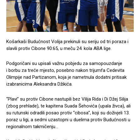
Košarkaši Budućnost Volija prekinuli su seriju od tri poraza i
slavili protiv Cibone 90:65, u meču 24. kola ABA lige.
Podgoričani su upisali važnu pobjedu za samopouzdanje
i borbu za treće mjesto, posebno nakon trijumfa Cedevita
Olimpije nad Partizanom, koja je nametnula dodatni pritisak
izabranicima Aleksandra Džikića.
“Plavi” su protiv Cibone nastupili bez Vilija Rida i Di Džej Silija
(zbog prehlade), te kapitena Suada Šehovića (upala živca), ali
su rutunski odradili posao protiv “cibosa”, koji su doživjeli 13.
poraz u ligi, a sedmi uzastopni u duelima protiv Budućnosti u
regionalnom takmičenju…