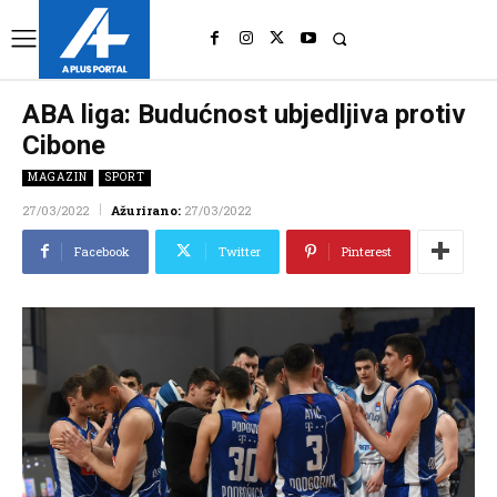
UK
LONDON NEWS
ABA liga: Budućnost ubjedljiva protiv
Cibone
MAGAZIN
SPORT
27/03/2022
Ažurirano:
27/03/2022
Facebook
Twitter
Pinterest