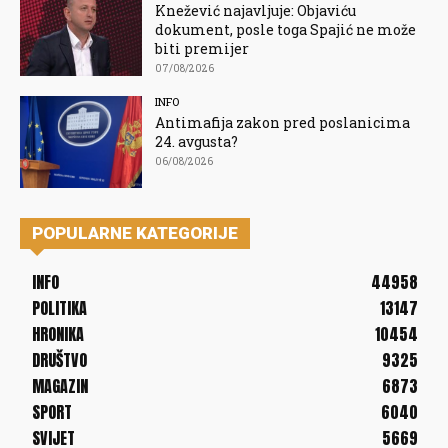
Knežević najavljuje: Objaviću
dokument, posle toga Spajić ne može
biti premijer
07/08/2026
INFO
Antimafija zakon pred poslanicima
24. avgusta?
06/08/2026
POPULARNE KATEGORIJE
INFO
44958
POLITIKA
13147
HRONIKA
10454
DRUŠTVO
9325
MAGAZIN
6873
SPORT
6040
SVIJET
5669