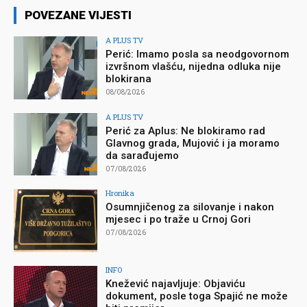
POVEZANE VIJESTI
A PLUS TV
Perić: Imamo posla sa neodgovornom
izvršnom vlašću, nijedna odluka nije
blokirana
08/08/2026
A PLUS TV
Perić za Aplus: Ne blokiramo rad
Glavnog grada, Mujović i ja moramo
da sarađujemo
07/08/2026
Hronika
Osumnjičenog za silovanje i nakon
mjesec i po traže u Crnoj Gori
07/08/2026
INFO
Knežević najavljuje: Objaviću
dokument, posle toga Spajić ne može