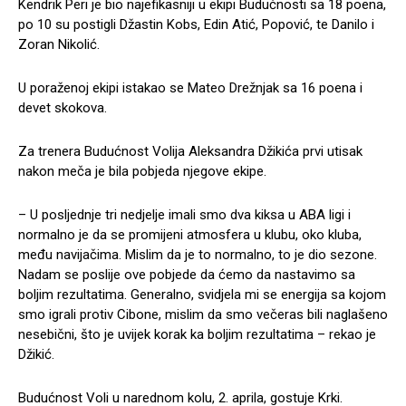
Kendrik Peri je bio najefikasniji u ekipi Budućnosti sa 18 poena,
po 10 su postigli Džastin Kobs, Edin Atić, Popović, te Danilo i
Zoran Nikolić.
U poraženoj ekipi istakao se Mateo Drežnjak sa 16 poena i
devet skokova.
Za trenera Budućnost Volija Aleksandra Džikića prvi utisak
nakon meča je bila pobjeda njegove ekipe.
– U posljednje tri nedjelje imali smo dva kiksa u ABA ligi i
normalno je da se promijeni atmosfera u klubu, oko kluba,
među navijačima. Mislim da je to normalno, to je dio sezone.
Nadam se poslije ove pobjede da ćemo da nastavimo sa
boljim rezultatima. Generalno, svidjela mi se energija sa kojom
smo igrali protiv Cibone, mislim da smo večeras bili naglašeno
nesebični, što je uvijek korak ka boljim rezultatima – rekao je
Džikić.
Budućnost Voli u narednom kolu, 2. aprila, gostuje Krki.