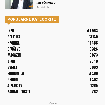
sarađujemo
07/08/2026
POPULARNE KATEGORIJE
INFO
44963
POLITIKA
13149
HRONIKA
10456
DRUŠTVO
9326
MAGAZIN
6873
SPORT
6040
SVIJET
5669
EKONOMIJA
4480
REGION
3402
A PLUS TV
1265
ZANIMLJIVOSTI
782
- Oglasi-