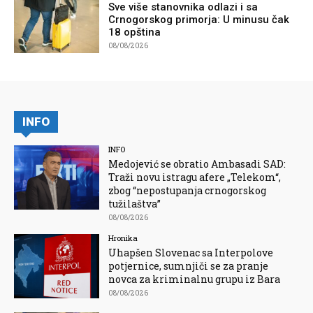
Sve više stanovnika odlazi i sa
Crnogorskog primorja: U minusu čak
18 opština
08/08/2026
INFO
INFO
Medojević se obratio Ambasadi SAD:
Traži novu istragu afere „Telekom“,
zbog “nepostupanja crnogorskog
tužilaštva”
08/08/2026
Hronika
Uhapšen Slovenac sa Interpolove
potjernice, sumnjiči se za pranje
novca za kriminalnu grupu iz Bara
08/08/2026