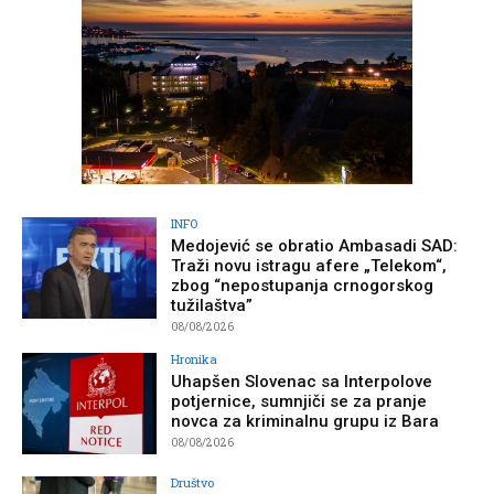
INFO
Medojević se obratio Ambasadi SAD:
Traži novu istragu afere „Telekom“,
zbog “nepostupanja crnogorskog
tužilaštva”
08/08/2026
Hronika
Uhapšen Slovenac sa Interpolove
potjernice, sumnjiči se za pranje
novca za kriminalnu grupu iz Bara
08/08/2026
Društvo