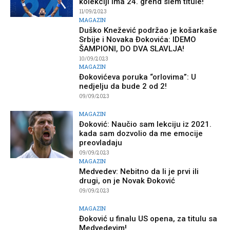
kolekciji ima 24. grend slem titule!
11/09/2023
MAGAZIN
Duško Knežević podržao je košarkaše
Srbije i Novaka Đokovića: IDEMO
ŠAMPIONI, DO DVA SLAVLJA!
10/09/2023
MAGAZIN
Đokovićeva poruka “orlovima”: U
nedjelju da bude 2 od 2!
09/09/2023
MAGAZIN
Đoković: Naučio sam lekciju iz 2021.
kada sam dozvolio da me emocije
preovladaju
09/09/2023
MAGAZIN
Medvedev: Nebitno da li je prvi ili
drugi, on je Novak Đoković
09/09/2023
MAGAZIN
Đoković u finalu US opena, za titulu sa
Medvedevim!