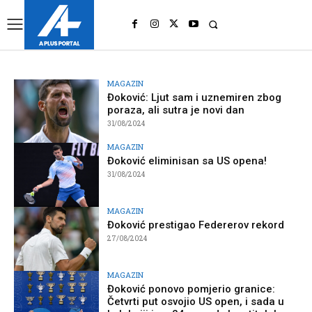
UK
LONDON NEWS
MAGAZIN
Đoković: Ljut sam i uznemiren zbog
poraza, ali sutra je novi dan
31/08/2024
MAGAZIN
Đoković eliminisan sa US opena!
31/08/2024
MAGAZIN
Đoković prestigao Federerov rekord
27/08/2024
MAGAZIN
Đoković ponovo pomjerio granice:
Četvrti put osvojio US open, i sada u