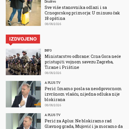
Društvo
Sve više stanovnika odlazi i sa
Crnogorskog primorja: U minusu čak
18 opština
08/08/2026
IZDVOJENO
INFO
Ministarstvo odbrane: Crna Gora neće
pristupiti vojnom savezu Zagreba,
Tirane i Prištine
08/08/2026
A PLUS TV
Perić: Imamo posla sa neodgovornom
izvršnom vlašću, nijedna odluka nije
blokirana
08/08/2026
A PLUS TV
Perić za Aplus: Ne blokiramo rad
Glavnog grada, Mujović i ja moramo da