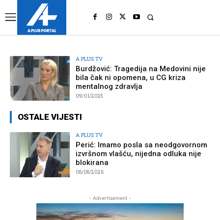
UK
LONDON NEWS
A PLUS TV
Burdžović: Tragedija na Medovini nije
bila čak ni opomena, u CG kriza
mentalnog zdravlja
09/01/2025
OSTALE VIJESTI
A PLUS TV
Perić: Imamo posla sa neodgovornom
izvršnom vlašću, nijedna odluka nije
blokirana
08/08/2026
- Advertisement -