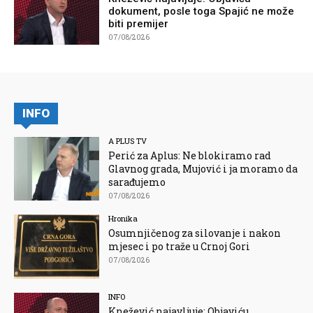
dokument, posle toga Spajić ne može
biti premijer
07/08/2026
INFO
A PLUS TV
Perić za Aplus: Ne blokiramo rad
Glavnog grada, Mujović i ja moramo da
sarađujemo
07/08/2026
Hronika
Osumnjičenog za silovanje i nakon
mjesec i po traže u Crnoj Gori
07/08/2026
INFO
Knežević najavljuje: Objaviću