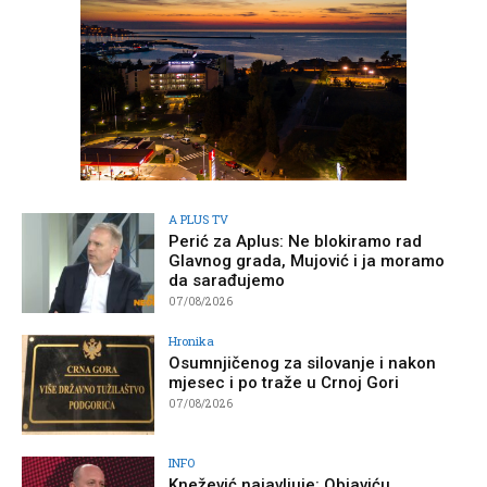
A PLUS TV
Perić za Aplus: Ne blokiramo rad
Glavnog grada, Mujović i ja moramo
da sarađujemo
07/08/2026
Hronika
Osumnjičenog za silovanje i nakon
mjesec i po traže u Crnoj Gori
07/08/2026
INFO
Knežević najavljuje: Objaviću