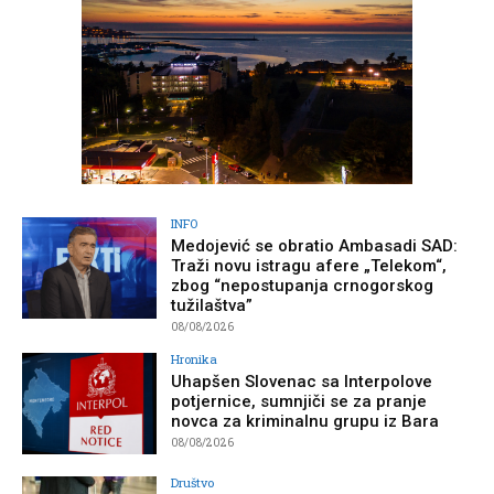
INFO
Medojević se obratio Ambasadi SAD:
Traži novu istragu afere „Telekom“,
zbog “nepostupanja crnogorskog
tužilaštva”
08/08/2026
Hronika
Uhapšen Slovenac sa Interpolove
potjernice, sumnjiči se za pranje
novca za kriminalnu grupu iz Bara
08/08/2026
Društvo