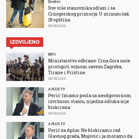
Društvo
Sve više stanovnika odlazi i sa
Crnogorskog primorja: U minusu čak
18 opština
08/08/2026
IZDVOJENO
INFO
Ministarstvo odbrane: Crna Gora neće
pristupiti vojnom savezu Zagreba,
Tirane i Prištine
08/08/2026
A PLUS TV
Perić: Imamo posla sa neodgovornom
izvršnom vlašću, nijedna odluka nije
blokirana
08/08/2026
A PLUS TV
Perić za Aplus: Ne blokiramo rad
Glavnog grada, Mujović i ja moramo da