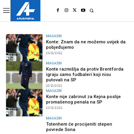
UK
LONDON NEWS
MAGAZIN
Konte: Znam da ne možemo uvijek da
pobjeđujemo
26/12/2022
MAGAZIN
Konte razmišlja da protiv Brentforda
igraju samo fudbaleri koji nisu
putovali na SP
25/12/2022
MAGAZIN
Konte nije zabrinut za Kejna poslije
promašenog penala na SP
23/12/2022
MAGAZIN
Totenhem će procijeniti stepen
povrede Sona