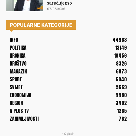
sarađujemo
07/08/2026
POPULARNE KATEGORIJE
INFO
44963
POLITIKA
13149
HRONIKA
10456
DRUŠTVO
9326
MAGAZIN
6873
SPORT
6040
SVIJET
5669
EKONOMIJA
4480
REGION
3402
A PLUS TV
1265
ZANIMLJIVOSTI
782
- Oglasi-