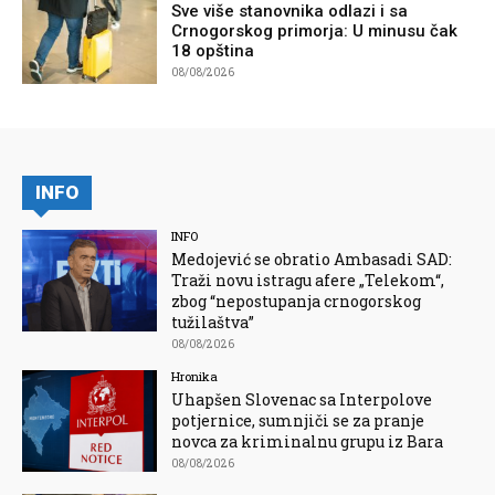
Sve više stanovnika odlazi i sa
Crnogorskog primorja: U minusu čak
18 opština
08/08/2026
INFO
INFO
Medojević se obratio Ambasadi SAD:
Traži novu istragu afere „Telekom“,
zbog “nepostupanja crnogorskog
tužilaštva”
08/08/2026
Hronika
Uhapšen Slovenac sa Interpolove
potjernice, sumnjiči se za pranje
novca za kriminalnu grupu iz Bara
08/08/2026