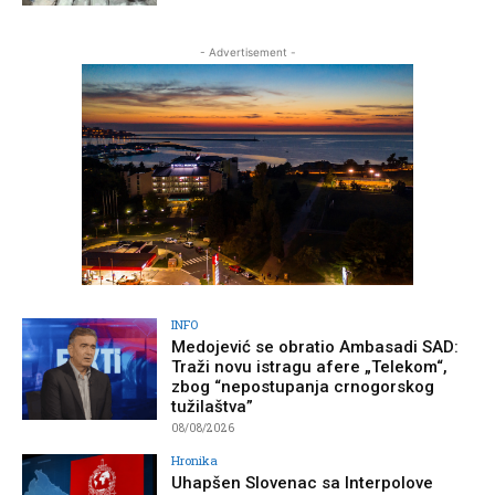
- Advertisement -
INFO
Medojević se obratio Ambasadi SAD:
Traži novu istragu afere „Telekom“,
zbog “nepostupanja crnogorskog
tužilaštva”
08/08/2026
Hronika
Uhapšen Slovenac sa Interpolove