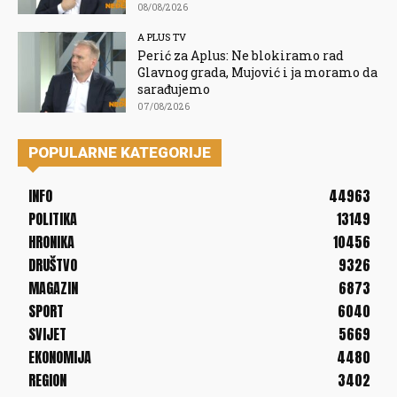
08/08/2026
A PLUS TV
Perić za Aplus: Ne blokiramo rad
Glavnog grada, Mujović i ja moramo da
sarađujemo
07/08/2026
POPULARNE KATEGORIJE
INFO
44963
POLITIKA
13149
HRONIKA
10456
DRUŠTVO
9326
MAGAZIN
6873
SPORT
6040
SVIJET
5669
EKONOMIJA
4480
REGION
3402