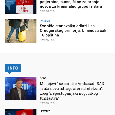
potjernice, sumnjiči se za pranje
novca za kriminalnu grupu iz Bara
08/08/2026
Društvo
Sve više stanovnika odlazi i sa
Crnogorskog primorja: U minusu čak
18 opština
08/08/2026
INFO
INFO
Medojević se obratio Ambasadi SAD:
Traži novu istragu afere „Telekom“,
zbog “nepostupanja crnogorskog
tužilaštva”
08/08/2026
Hronika