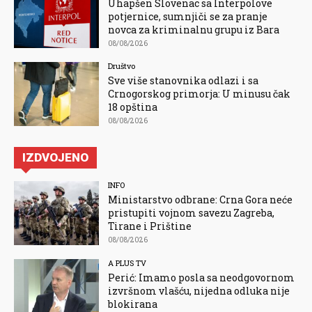
Uhapšen Slovenac sa Interpolove
potjernice, sumnjiči se za pranje
novca za kriminalnu grupu iz Bara
08/08/2026
Društvo
Sve više stanovnika odlazi i sa
Crnogorskog primorja: U minusu čak
18 opština
08/08/2026
IZDVOJENO
INFO
Ministarstvo odbrane: Crna Gora neće
pristupiti vojnom savezu Zagreba,
Tirane i Prištine
08/08/2026
A PLUS TV
Perić: Imamo posla sa neodgovornom
izvršnom vlašću, nijedna odluka nije
blokirana