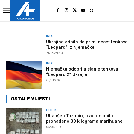
UK
LONDON NEWS
INFO
Ukrajina odbila da primi deset tenkova
“Leopard” iz Njemačke
19/09/2023
INFO
Njemačka odobrila slanje tenkova
“Leopard 2” Ukrajini
25/01/2023
OSTALE VIJESTI
Hronika
Uhapšen Tuzanin, u automobilu
pronađeno 38 kilograma marihuane
08/08/2026