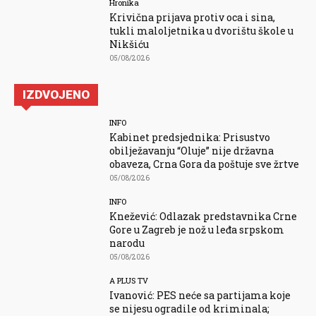
Hronika
Krivična prijava protiv oca i sina,
tukli maloljetnika u dvorištu škole u
Nikšiću
05/08/2026
IZDVOJENO
INFO
Kabinet predsjednika: Prisustvo
obilježavanju “Oluje” nije državna
obaveza, Crna Gora da poštuje sve žrtve
05/08/2026
INFO
Knežević: Odlazak predstavnika Crne
Gore u Zagreb je nož u leđa srpskom
narodu
05/08/2026
A PLUS TV
Ivanović: PES neće sa partijama koje
se nijesu ogradile od kriminala;