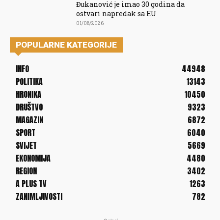
Đukanović je imao 30 godina da
ostvari napredak sa EU
01/08/2026
POPULARNE KATEGORIJE
INFO
44948
POLITIKA
13143
HRONIKA
10450
DRUŠTVO
9323
MAGAZIN
6872
SPORT
6040
SVIJET
5669
EKONOMIJA
4480
REGION
3402
A PLUS TV
1263
ZANIMLJIVOSTI
782