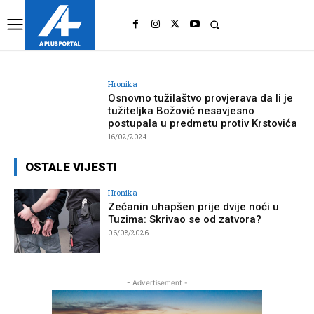
UK
LONDON NEWS
Hronika
Osnovno tužilaštvo provjerava da li je
tužiteljka Božović nesavjesno
postupala u predmetu protiv Krstovića
16/02/2024
OSTALE VIJESTI
Hronika
Zećanin uhapšen prije dvije noći u
Tuzima: Skrivao se od zatvora?
06/08/2026
- Advertisement -