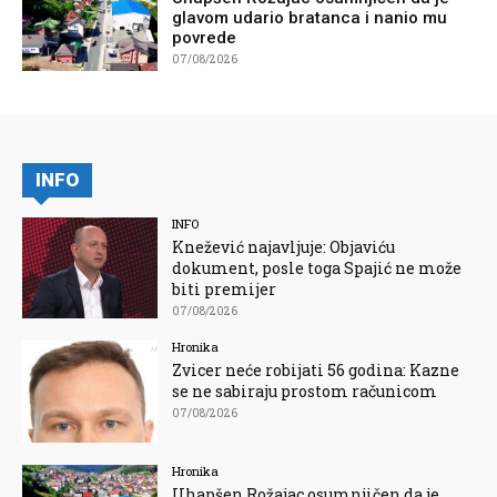
glavom udario bratanca i nanio mu
povrede
07/08/2026
INFO
INFO
Knežević najavljuje: Objaviću
dokument, posle toga Spajić ne može
biti premijer
07/08/2026
Hronika
Zvicer neće robijati 56 godina: Kazne
se ne sabiraju prostom računicom
07/08/2026
Hronika
Uhapšen Rožajac osumnjičen da je