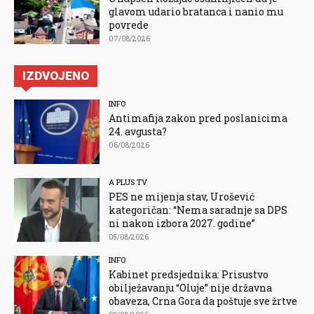
glavom udario bratanca i nanio mu
povrede
07/08/2026
IZDVOJENO
INFO
Antimafija zakon pred poslanicima
24. avgusta?
06/08/2026
A PLUS TV
PES ne mijenja stav, Urošević
kategoričan: “Nema saradnje sa DPS
ni nakon izbora 2027. godine”
05/08/2026
INFO
Kabinet predsjednika: Prisustvo
obilježavanju “Oluje” nije državna
obaveza, Crna Gora da poštuje sve žrtve