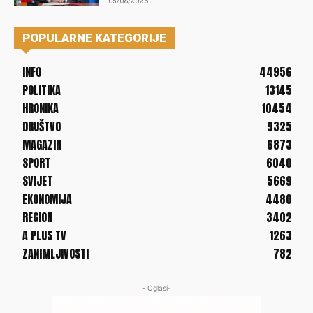
05/08/2026
POPULARNE KATEGORIJE
INFO
44956
POLITIKA
13145
HRONIKA
10454
DRUŠTVO
9325
MAGAZIN
6873
SPORT
6040
SVIJET
5669
EKONOMIJA
4480
REGION
3402
A PLUS TV
1263
ZANIMLJIVOSTI
782
- Oglasi-