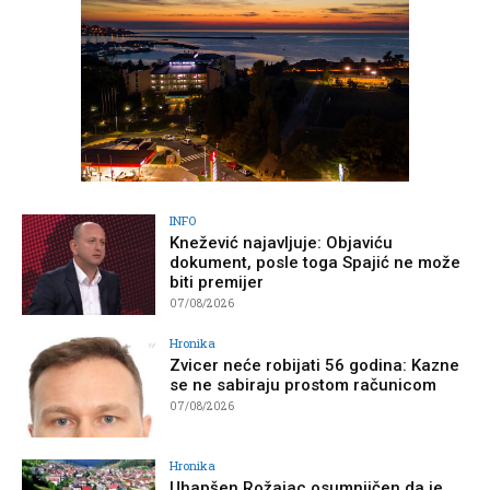
INFO
Knežević najavljuje: Objaviću
dokument, posle toga Spajić ne može
biti premijer
07/08/2026
Hronika
Zvicer neće robijati 56 godina: Kazne
se ne sabiraju prostom računicom
07/08/2026
Hronika
Uhapšen Rožajac osumnjičen da je