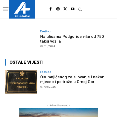
UK
LONDON NEWS
Društvo
Na ulicama Podgorice više od 750
taksi vozila
02/01/2024
OSTALE VIJESTI
Hronika
Osumnjičenog za silovanje i nakon
mjesec i po traže u Crnoj Gori
07/08/2026
- Advertisement -