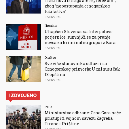
Traži novu istragu afere „Telekom“,
zbog “nepostupanja crnogorskog
tužilaštva”
08/08/2026
Hronika
Uhapšen Slovenac sa Interpolove
potjernice, sumnjiči se za pranje
novca za kriminalnu grupu iz Bara
08/08/2026
Društvo
Sve više stanovnika odlazi i sa
Crnogorskog primorja: U minusu čak
18 opština
08/08/2026
IZDVOJENO
INFO
Ministarstvo odbrane: Crna Gora neće
pristupiti vojnom savezu Zagreba,
Tirane i Prištine