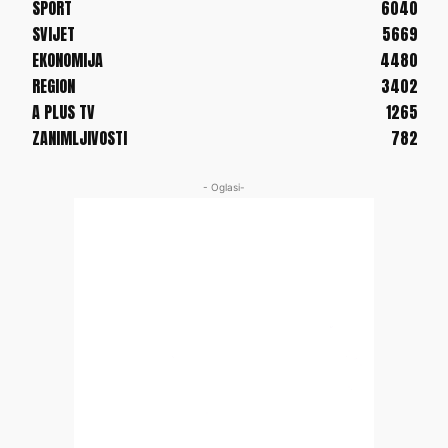
SPORT
6040
SVIJET
5669
EKONOMIJA
4480
REGION
3402
A PLUS TV
1265
ZANIMLJIVOSTI
782
- Oglasi-