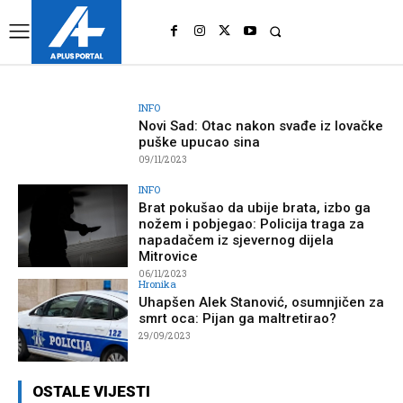
UK
LONDON NEWS
INFO
Novi Sad: Otac nakon svađe iz lovačke
puške upucao sina
09/11/2023
INFO
Brat pokušao da ubije brata, izbo ga
nožem i pobjegao: Policija traga za
napadačem iz sjevernog dijela
Mitrovice
06/11/2023
Hronika
Uhapšen Alek Stanović, osumnjičen za
smrt oca: Pijan ga maltretirao?
29/09/2023
OSTALE VIJESTI