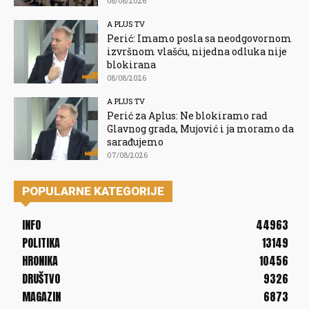
08/08/2026
A PLUS TV
Perić: Imamo posla sa neodgovornom
izvršnom vlašću, nijedna odluka nije
blokirana
08/08/2026
A PLUS TV
Perić za Aplus: Ne blokiramo rad
Glavnog grada, Mujović i ja moramo da
sarađujemo
07/08/2026
POPULARNE KATEGORIJE
INFO
44963
POLITIKA
13149
HRONIKA
10456
DRUŠTVO
9326
MAGAZIN
6873