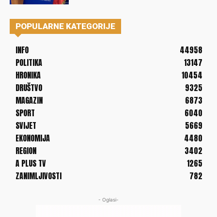
POPULARNE KATEGORIJE
INFO
44958
POLITIKA
13147
HRONIKA
10454
DRUŠTVO
9325
MAGAZIN
6873
SPORT
6040
SVIJET
5669
EKONOMIJA
4480
REGION
3402
A PLUS TV
1265
ZANIMLJIVOSTI
782
- Oglasi-