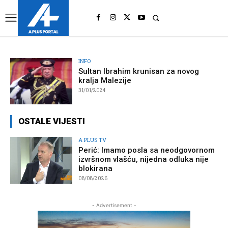
UK
LONDON NEWS
INFO
Sultan Ibrahim krunisan za novog
kralja Malezije
31/01/2024
OSTALE VIJESTI
A PLUS TV
Perić: Imamo posla sa neodgovornom
izvršnom vlašću, nijedna odluka nije
blokirana
08/08/2026
- Advertisement -