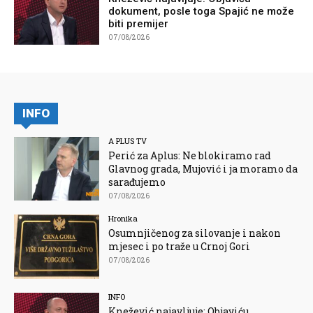
dokument, posle toga Spajić ne može
biti premijer
07/08/2026
INFO
A PLUS TV
Perić za Aplus: Ne blokiramo rad
Glavnog grada, Mujović i ja moramo da
sarađujemo
07/08/2026
Hronika
Osumnjičenog za silovanje i nakon
mjesec i po traže u Crnoj Gori
07/08/2026
INFO
Knežević najavljuje: Objaviću