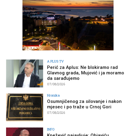
A PLUS TV
Perić za Aplus: Ne blokiramo rad
Glavnog grada, Mujović i ja moramo
da sarađujemo
07/08/2026
Hronika
Osumnjičenog za silovanje i nakon
mjesec i po traže u Crnoj Gori
07/08/2026
INFO
Knežević najavljuje: Objaviću