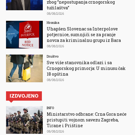
zbog “nepostupanja crnogorskog
tužilaštva”
08/08/2026
Hronika
Uhapšen Slovenac sa Interpolove
potjernice, sumnjiči se za pranje
novca za kriminalnu grupu iz Bara
08/08/2026
Društvo
Sve više stanovnika odlazi i sa
Crnogorskog primorja: U minusu čak
18 opština
08/08/2026
IZDVOJENO
INFO
Ministarstvo odbrane: Crna Gora neće
pristupiti vojnom savezu Zagreba,
Tirane i Prištine
08/08/2026