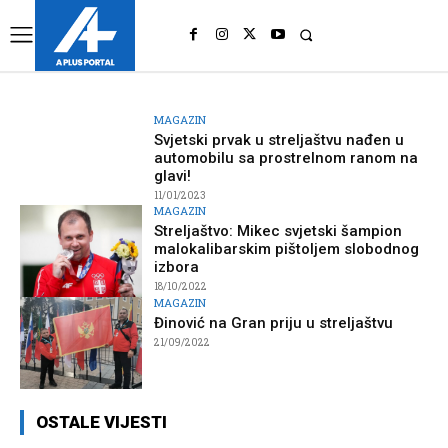
UK
LONDON NEWS
MAGAZIN
Svjetski prvak u streljaštvu nađen u
automobilu sa prostrelnom ranom na
glavi!
11/01/2023
MAGAZIN
Streljaštvo: Mikec svjetski šampion
malokalibarskim pištoljem slobodnog
izbora
18/10/2022
MAGAZIN
Đinović na Gran priju u streljaštvu
21/09/2022
OSTALE VIJESTI