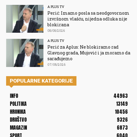
A PLUS TV
Perić: Imamo posla sa neodgovornom
izvršnom vlašću, nijedna odluka nije
blokirana
08/08/2026
A PLUS TV
Perić za Aplus: Ne blokiramo rad
Glavnog grada, Mujović i ja moramo da
sarađujemo
07/08/2026
POPULARNE KATEGORIJE
INFO
44963
POLITIKA
13149
HRONIKA
10456
DRUŠTVO
9326
MAGAZIN
6873
SPORT
6040