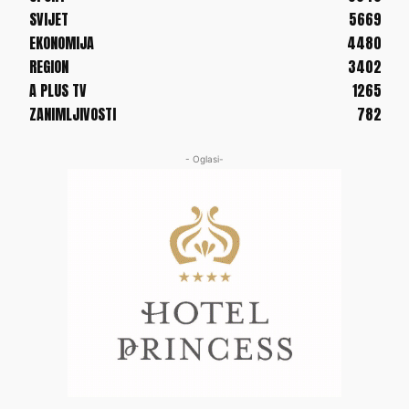
SVIJET
5669
EKONOMIJA
4480
REGION
3402
A PLUS TV
1265
ZANIMLJIVOSTI
782
- Oglasi-