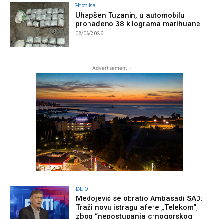
Hronika
Uhapšen Tuzanin, u automobilu
pronađeno 38 kilograma marihuane
08/08/2026
- Advertisement -
INFO
Medojević se obratio Ambasadi SAD:
Traži novu istragu afere „Telekom“,
zbog “nepostupanja crnogorskog