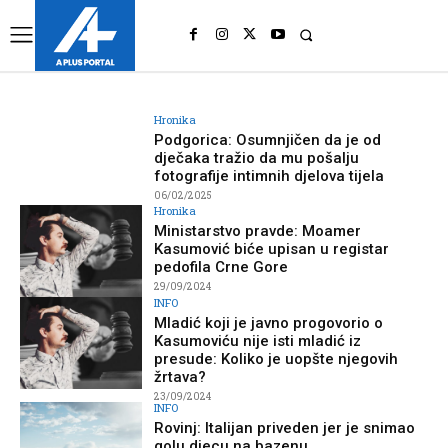
UK
LONDON NEWS
Hronika
Podgorica: Osumnjičen da je od
dječaka tražio da mu pošalju
fotografije intimnih djelova tijela
06/02/2025
Hronika
Ministarstvo pravde: Moamer
Kasumović biće upisan u registar
pedofila Crne Gore
29/09/2024
INFO
Mladić koji je javno progovorio o
Kasumoviću nije isti mladić iz
presude: Koliko je uopšte njegovih
žrtava?
23/09/2024
INFO
Rovinj: Italijan priveden jer je snimao
golu djecu na bazenu