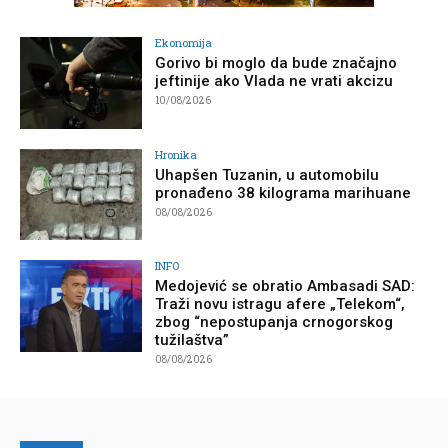
Ekonomija
Gorivo bi moglo da bude značajno
jeftinije ako Vlada ne vrati akcizu
10/08/2026
Hronika
Uhapšen Tuzanin, u automobilu
pronađeno 38 kilograma marihuane
08/08/2026
INFO
Medojević se obratio Ambasadi SAD:
Traži novu istragu afere „Telekom“,
zbog “nepostupanja crnogorskog
tužilaštva”
08/08/2026