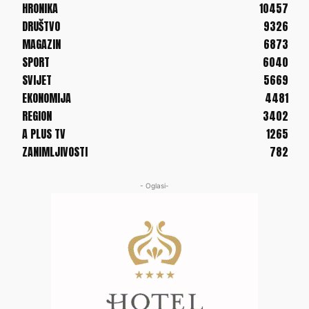
HRONIKA
10457
DRUŠTVO
9326
MAGAZIN
6873
SPORT
6040
SVIJET
5669
EKONOMIJA
4481
REGION
3402
A PLUS TV
1265
ZANIMLJIVOSTI
782
- Oglasi-