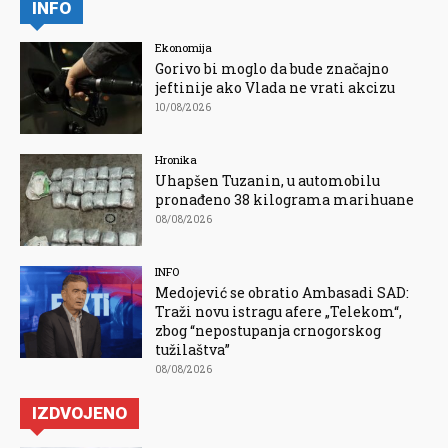
INFO
Ekonomija
Gorivo bi moglo da bude značajno
jeftinije ako Vlada ne vrati akcizu
10/08/2026
Hronika
Uhapšen Tuzanin, u automobilu
pronađeno 38 kilograma marihuane
08/08/2026
INFO
Medojević se obratio Ambasadi SAD:
Traži novu istragu afere „Telekom“,
zbog “nepostupanja crnogorskog
tužilaštva”
08/08/2026
IZDVOJENO