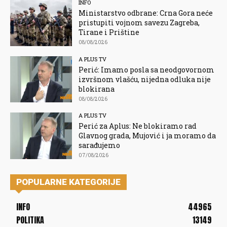
INFO
Ministarstvo odbrane: Crna Gora neće
pristupiti vojnom savezu Zagreba,
Tirane i Prištine
08/08/2026
A PLUS TV
Perić: Imamo posla sa neodgovornom
izvršnom vlašću, nijedna odluka nije
blokirana
08/08/2026
A PLUS TV
Perić za Aplus: Ne blokiramo rad
Glavnog grada, Mujović i ja moramo da
sarađujemo
07/08/2026
POPULARNE KATEGORIJE
INFO
44965
POLITIKA
13149