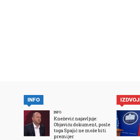
INFO
IZDVO
INFO
Knežević najavljuje:
Objaviću dokument, posle
toga Spajić ne može biti
premijer