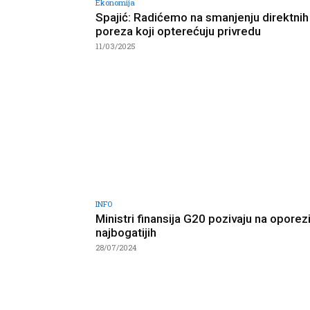
Ekonomija
Spajić: Radićemo na smanjenju direktnih
poreza koji opterećuju privredu
11/03/2025
INFO
Ministri finansija G20 pozivaju na oporez
najbogatijih
28/07/2024