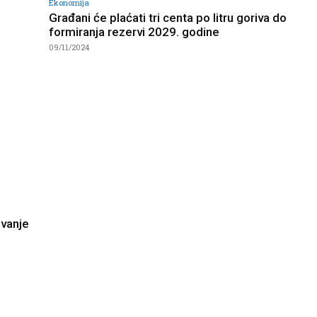
Ekonomija
Građani će plaćati tri centa po litru goriva do
formiranja rezervi 2029. godine
09/11/2024
ivanje