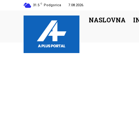
C
31.5
Podgorica
7.08.2026.
NASLOVNA
I