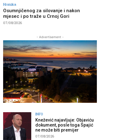
Hronika
Osumnjičenog za silovanje i nakon
mjesec i po traže u Crnoj Gori
07/08/2026
- Advertisement -
INFO
Knežević najavljuje: Objaviću
dokument, posle toga Spajić
ne može biti premijer
07/08/2026