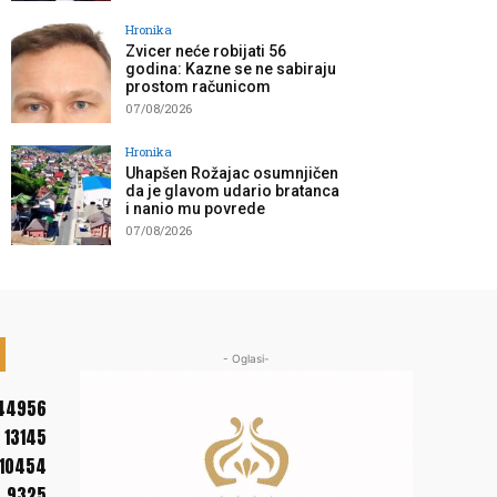
Hronika
Zvicer neće robijati 56
godina: Kazne se ne sabiraju
prostom računicom
07/08/2026
Hronika
Uhapšen Rožajac osumnjičen
da je glavom udario bratanca
i nanio mu povrede
07/08/2026
- Oglasi-
44956
13145
10454
9325