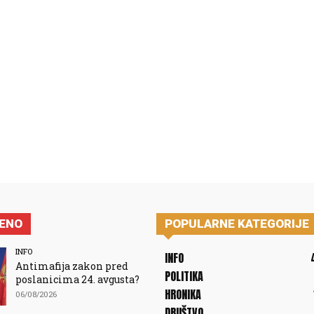
JENO
POPULARNE KATEGORIJE
INFO
INFO
Antimafija zakon pred
POLITIKA
poslanicima 24. avgusta?
HRONIKA
06/08/2026
DRUŠTVO