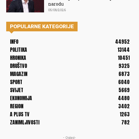
narodu
05/08/2026
POPULARNE KATEGORIJE
INFO
44952
POLITIKA
13144
HRONIKA
10451
DRUŠTVO
9325
MAGAZIN
6873
SPORT
6040
SVIJET
5669
EKONOMIJA
4480
REGION
3402
A PLUS TV
1263
ZANIMLJIVOSTI
782
- Oglasi-