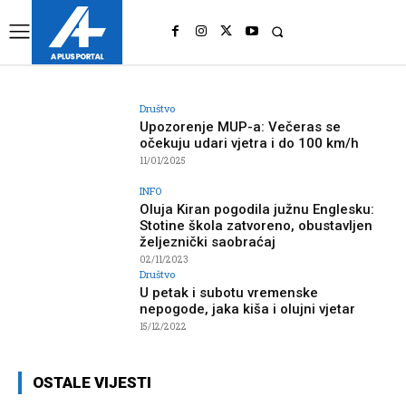
UK
LONDON NEWS
Društvo
Upozorenje MUP-a: Večeras se
očekuju udari vjetra i do 100 km/h
11/01/2025
INFO
Oluja Kiran pogodila južnu Englesku:
Stotine škola zatvoreno, obustavljen
željeznički saobraćaj
02/11/2023
Društvo
U petak i subotu vremenske
nepogode, jaka kiša i olujni vjetar
15/12/2022
OSTALE VIJESTI