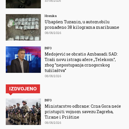
10/08/2026
Hronika
Uhapšen Tuzanin, u automobilu
pronađeno 38 kilograma marihuane
08/08/2026
INFO
Medojević se obratio Ambasadi SAD:
Traži novu istragu afere „Telekom“,
zbog “nepostupanja crnogorskog
tužilaštva”
08/08/2026
IZDVOJENO
INFO
Ministarstvo odbrane: Crna Gora neće
pristupiti vojnom savezu Zagreba,
Tirane i Prištine
08/08/2026