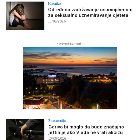
Hronika
Određeno zadržavanje osumnjičenom
za seksualno uznemiravanje djeteta
10/08/2026
- Advertisement -
Ekonomija
Gorivo bi moglo da bude značajno
jeftinije ako Vlada ne vrati akcizu
10/08/2026