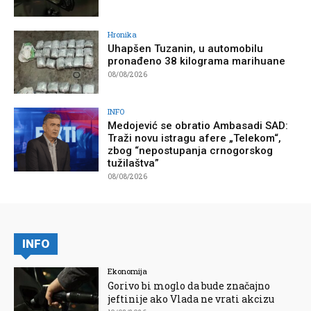
Hronika
Uhapšen Tuzanin, u automobilu
pronađeno 38 kilograma marihuane
08/08/2026
INFO
Medojević se obratio Ambasadi SAD:
Traži novu istragu afere „Telekom“,
zbog “nepostupanja crnogorskog
tužilaštva”
08/08/2026
INFO
Ekonomija
Gorivo bi moglo da bude značajno
jeftinije ako Vlada ne vrati akcizu