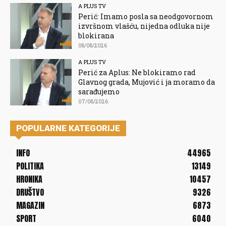
A PLUS TV
Perić: Imamo posla sa neodgovornom
izvršnom vlašću, nijedna odluka nije
blokirana
08/08/2026
A PLUS TV
Perić za Aplus: Ne blokiramo rad
Glavnog grada, Mujović i ja moramo da
sarađujemo
07/08/2026
POPULARNE KATEGORIJE
INFO
44965
POLITIKA
13149
HRONIKA
10457
DRUŠTVO
9326
MAGAZIN
6873
SPORT
6040