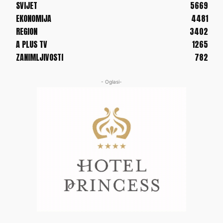
SVIJET
5669
EKONOMIJA
4481
REGION
3402
A PLUS TV
1265
ZANIMLJIVOSTI
782
- Oglasi-