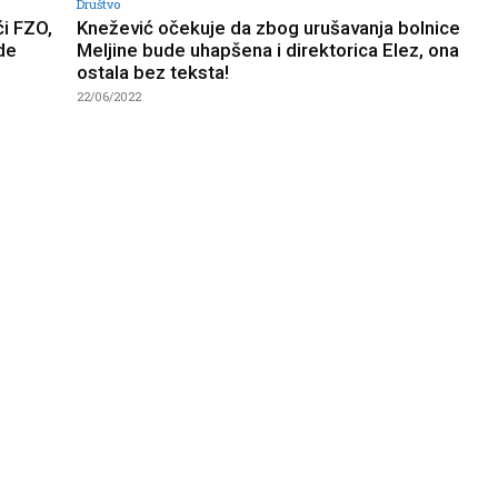
Društvo
ći FZO,
Knežević očekuje da zbog urušavanja bolnice
de
Meljine bude uhapšena i direktorica Elez, ona
ostala bez teksta!
22/06/2022