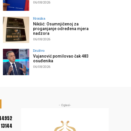
06/08/2026
Hronika
Nikšić: Osumnjičenoj za
proganjanje određena mjera
nadzora
06/08/2026
Društvo
Vujanović pomilovao čak 483
osuđenika
06/08/2026
- Oglasi-
44952
13144