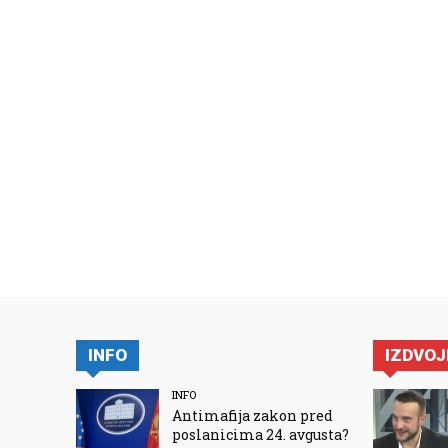
INFO
IZDVO
INFO
Antimafija zakon pred
poslanicima 24. avgusta?