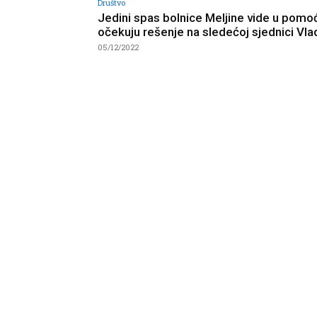
Društvo
Jedini spas bolnice Meljine vide u pomo
očekuju rešenje na sledećoj sjednici Vla
05/12/2022