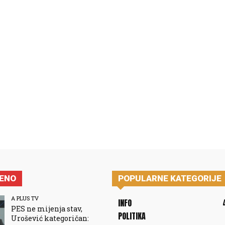
JENO
POPULARNE KATEGORIJE
A PLUS TV
INFO
PES ne mijenja stav,
POLITIKA
Urošević kategoričan: