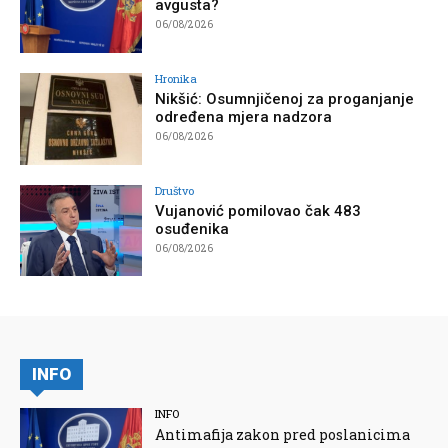
avgusta?
06/08/2026
Hronika
Nikšić: Osumnjičenoj za proganjanje
određena mjera nadzora
06/08/2026
Društvo
Vujanović pomilovao čak 483
osuđenika
06/08/2026
INFO
INFO
Antimafija zakon pred poslanicima