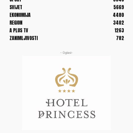
SVIJET
5669
EKONOMIJA
4480
REGION
3402
A PLUS TV
1263
ZANIMLJIVOSTI
782
- Oglasi-