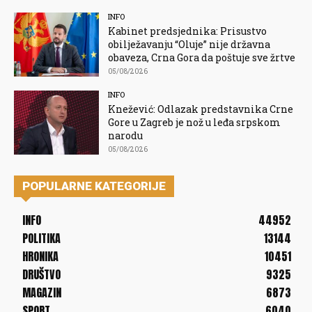
INFO
Kabinet predsjednika: Prisustvo
obilježavanju “Oluje” nije državna
obaveza, Crna Gora da poštuje sve žrtve
05/08/2026
INFO
Knežević: Odlazak predstavnika Crne
Gore u Zagreb je nož u leđa srpskom
narodu
05/08/2026
POPULARNE KATEGORIJE
INFO
44952
POLITIKA
13144
HRONIKA
10451
DRUŠTVO
9325
MAGAZIN
6873
SPORT
6040