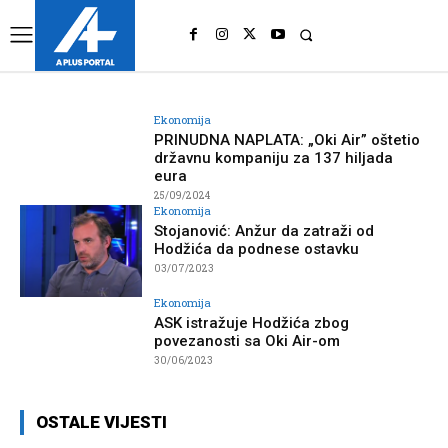
UK
LONDON NEWS
Ekonomija
PRINUDNA NAPLATA: „Oki Air” oštetio
državnu kompaniju za 137 hiljada
eura
25/09/2024
Ekonomija
Stojanović: Anžur da zatraži od
Hodžića da podnese ostavku
03/07/2023
Ekonomija
ASK istražuje Hodžića zbog
povezanosti sa Oki Air-om
30/06/2023
OSTALE VIJESTI