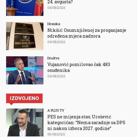
24. avgusta?
06/08/2026
Hronika
Nikšić: Osumnjičenoj za proganjanje
određena mjera nadzora
06/08/2026
Društvo
Vujanović pomilovao čak 483
osuđenika
06/08/2026
IZDVOJENO
A PLUS TV
PES ne mijenja stav, Urošević
kategoričan: “Nema saradnje sa DPS
ni nakon izbora 2027. godine”
05/08/2026