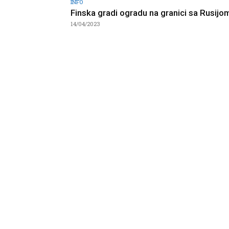
INFO
Finska gradi ogradu na granici sa Rusijo
14/04/2023