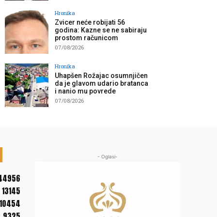
Hronika
Zvicer neće robijati 56
godina: Kazne se ne sabiraju
prostom računicom
07/08/2026
Hronika
Uhapšen Rožajac osumnjičen
da je glavom udario bratanca
i nanio mu povrede
07/08/2026
- Oglasi-
44956
13145
10454
9325