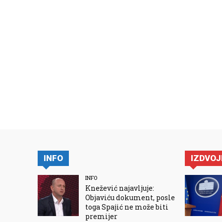
INFO
IZDVO
INFO
Knežević najavljuje:
Objaviću dokument, posle
toga Spajić ne može biti
premijer