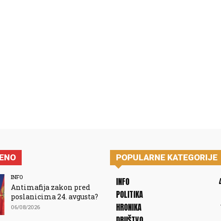
JENO
POPULARNE KATEGORIJE
INFO
INFO
Antimafija zakon pred
POLITIKA
poslanicima 24. avgusta?
HRONIKA
06/08/2026
DRUŠTVO