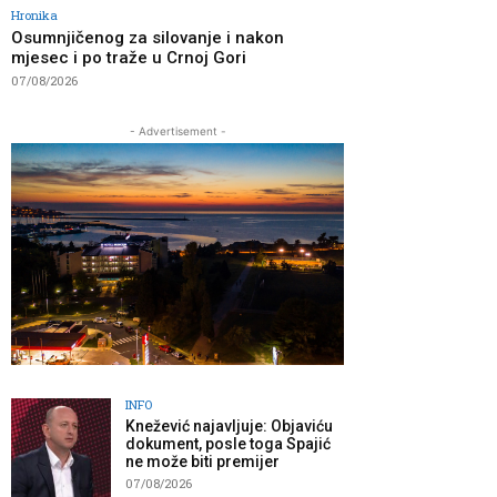
Hronika
Osumnjičenog za silovanje i nakon
mjesec i po traže u Crnoj Gori
07/08/2026
- Advertisement -
INFO
Knežević najavljuje: Objaviću
dokument, posle toga Spajić
ne može biti premijer
07/08/2026