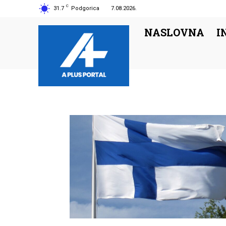
C
31.7
Podgorica
7.08.2026.
NASLOVNA
I