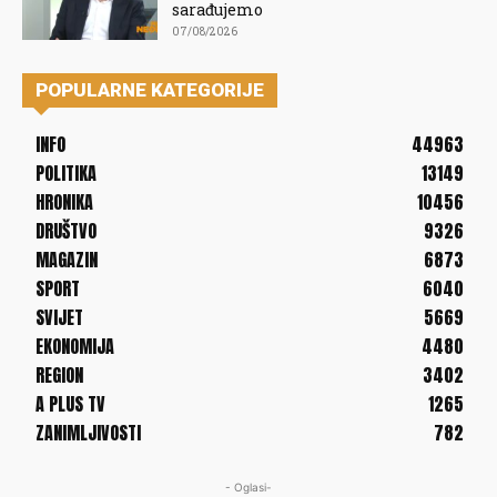
sarađujemo
07/08/2026
POPULARNE KATEGORIJE
INFO
44963
POLITIKA
13149
HRONIKA
10456
DRUŠTVO
9326
MAGAZIN
6873
SPORT
6040
SVIJET
5669
EKONOMIJA
4480
REGION
3402
A PLUS TV
1265
ZANIMLJIVOSTI
782
- Oglasi-