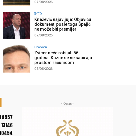
07/08/2026
INFO
Knežević najavljuje: Objaviću
dokument, posle toga Spajić
ne može biti premijer
07/08/2026
Hronika
Zvicer neće robijati 56
godina: Kazne se ne sabiraju
prostom računicom
07/08/2026
- Oglasi-
44957
13146
10454