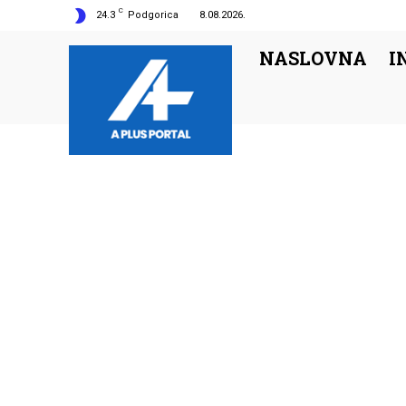
C
24.3
Podgorica
8.08.2026.
NASLOVNA
I