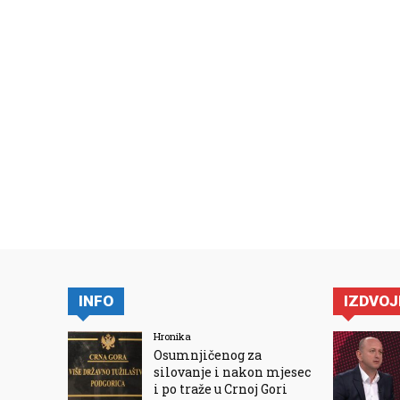
INFO
IZDVO
Hronika
Osumnjičenog za
silovanje i nakon mjesec
i po traže u Crnoj Gori