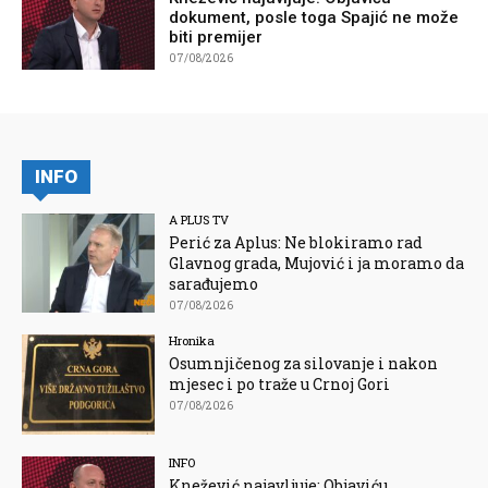
dokument, posle toga Spajić ne može
biti premijer
07/08/2026
INFO
A PLUS TV
Perić za Aplus: Ne blokiramo rad
Glavnog grada, Mujović i ja moramo da
sarađujemo
07/08/2026
Hronika
Osumnjičenog za silovanje i nakon
mjesec i po traže u Crnoj Gori
07/08/2026
INFO
Knežević najavljuje: Objaviću