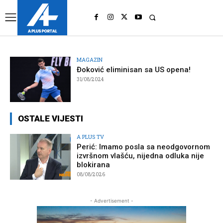
UK
LONDON NEWS
MAGAZIN
Đoković eliminisan sa US opena!
31/08/2024
OSTALE VIJESTI
A PLUS TV
Perić: Imamo posla sa neodgovornom
izvršnom vlašću, nijedna odluka nije
blokirana
08/08/2026
- Advertisement -