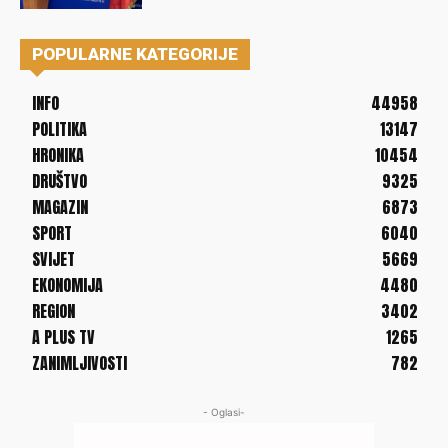
POPULARNE KATEGORIJE
INFO
44958
POLITIKA
13147
HRONIKA
10454
DRUŠTVO
9325
MAGAZIN
6873
SPORT
6040
SVIJET
5669
EKONOMIJA
4480
REGION
3402
A PLUS TV
1265
ZANIMLJIVOSTI
782
- Oglasi-