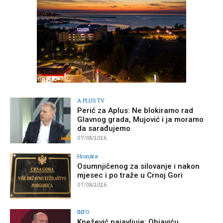
A PLUS TV
Perić za Aplus: Ne blokiramo rad
Glavnog grada, Mujović i ja moramo
da sarađujemo
07/08/2026
Hronika
Osumnjičenog za silovanje i nakon
mjesec i po traže u Crnoj Gori
07/08/2026
INFO
Knežević najavljuje: Objaviću