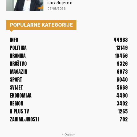
sarađujemo
07/08/2026
POPULARNE KATEGORIJE
INFO
44963
POLITIKA
13149
HRONIKA
10456
DRUŠTVO
9326
MAGAZIN
6873
SPORT
6040
SVIJET
5669
EKONOMIJA
4480
REGION
3402
A PLUS TV
1265
ZANIMLJIVOSTI
782
- Oglasi-