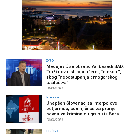
INFO
Medojević se obratio Ambasadi SAD:
Traži novu istragu afere „Telekom“,
zbog “nepostupanja crnogorskog
tužilaštva”
08/08/2026
Hronika
Uhapšen Slovenac sa Interpolove
potjernice, sumnjiči se za pranje
novca za kriminalnu grupu iz Bara
08/08/2026
Društvo