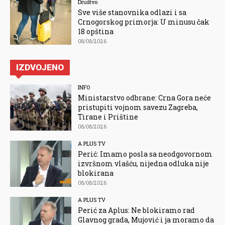
Društvo
Sve više stanovnika odlazi i sa
Crnogorskog primorja: U minusu čak
18 opština
08/08/2026
IZDVOJENO
INFO
Ministarstvo odbrane: Crna Gora neće
pristupiti vojnom savezu Zagreba,
Tirane i Prištine
08/08/2026
A PLUS TV
Perić: Imamo posla sa neodgovornom
izvršnom vlašću, nijedna odluka nije
blokirana
08/08/2026
A PLUS TV
Perić za Aplus: Ne blokiramo rad
Glavnog grada, Mujović i ja moramo da