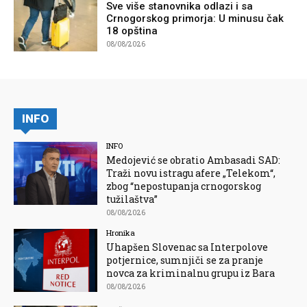
Sve više stanovnika odlazi i sa
Crnogorskog primorja: U minusu čak
18 opština
08/08/2026
INFO
INFO
Medojević se obratio Ambasadi SAD:
Traži novu istragu afere „Telekom“,
zbog “nepostupanja crnogorskog
tužilaštva”
08/08/2026
Hronika
Uhapšen Slovenac sa Interpolove
potjernice, sumnjiči se za pranje
novca za kriminalnu grupu iz Bara
08/08/2026