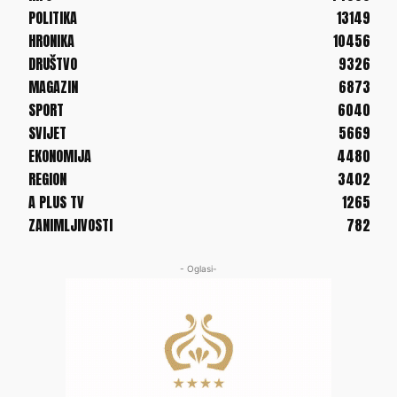
POLITIKA
13149
HRONIKA
10456
DRUŠTVO
9326
MAGAZIN
6873
SPORT
6040
SVIJET
5669
EKONOMIJA
4480
REGION
3402
A PLUS TV
1265
ZANIMLJIVOSTI
782
- Oglasi-