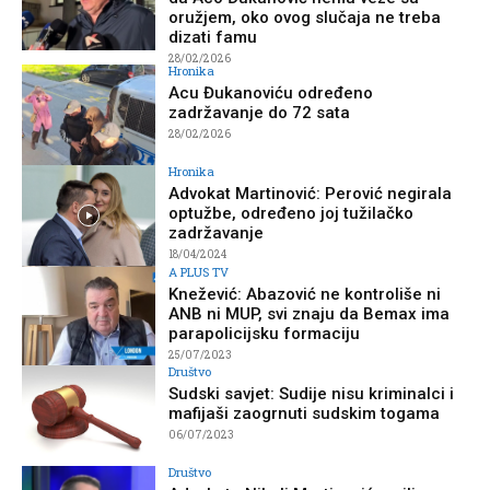
oružjem, oko ovog slučaja ne treba
dizati famu
28/02/2026
Hronika
Acu Đukanoviću određeno
zadržavanje do 72 sata
28/02/2026
Hronika
Advokat Martinović: Perović negirala
optužbe, određeno joj tužilačko
zadržavanje
18/04/2024
A PLUS TV
Knežević: Abazović ne kontroliše ni
ANB ni MUP, svi znaju da Bemax ima
parapolicijsku formaciju
25/07/2023
Društvo
Sudski savjet: Sudije nisu kriminalci i
mafijaši zaogrnuti sudskim togama
06/07/2023
Društvo