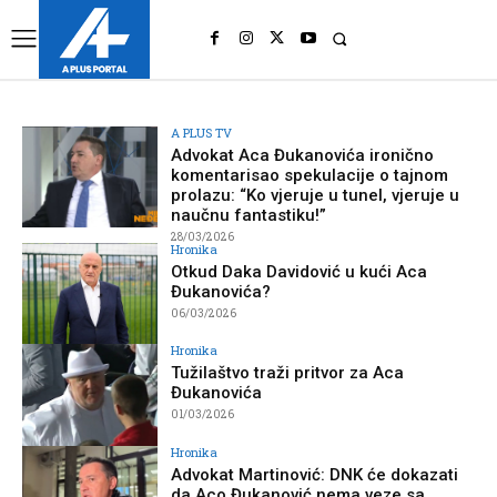
UK
LONDON NEWS
A PLUS TV
Advokat Aca Đukanovića ironično
komentarisao spekulacije o tajnom
prolazu: “Ko vjeruje u tunel, vjeruje u
naučnu fantastiku!”
28/03/2026
Hronika
Otkud Daka Davidović u kući Aca
Đukanovića?
06/03/2026
Hronika
Tužilaštvo traži pritvor za Aca
Đukanovića
01/03/2026
Hronika
Advokat Martinović: DNK će dokazati
da Aco Đukanović nema veze sa