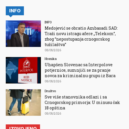
INFO
INFO
Medojević se obratio Ambasadi SAD:
Traži novu istragu afere „Telekom“,
zbog “nepostupanja crnogorskog
tužilaštva”
08/08/2026
Hronika
Uhapšen Slovenac sa Interpolove
potjernice, sumnjiči se za pranje
novca za kriminalnu grupu iz Bara
08/08/2026
Društvo
Sve više stanovnika odlazi i sa
Crnogorskog primorja: U minusu čak
18 opština
08/08/2026
IZDVOJENO