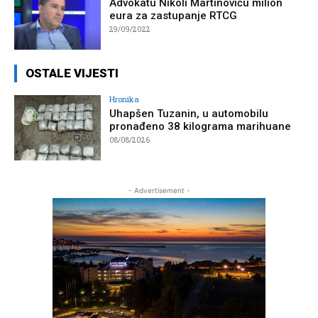
Advokatu Nikoli Martinoviću milion
eura za zastupanje RTCG
29/09/2022
OSTALE VIJESTI
Hronika
Uhapšen Tuzanin, u automobilu
pronađeno 38 kilograma marihuane
08/08/2026
- Advertisement -