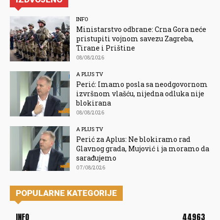
INFO
Ministarstvo odbrane: Crna Gora neće
pristupiti vojnom savezu Zagreba,
Tirane i Prištine
08/08/2026
A PLUS TV
Perić: Imamo posla sa neodgovornom
izvršnom vlašću, nijedna odluka nije
blokirana
08/08/2026
A PLUS TV
Perić za Aplus: Ne blokiramo rad
Glavnog grada, Mujović i ja moramo da
sarađujemo
07/08/2026
POPULARNE KATEGORIJE
INFO
44963